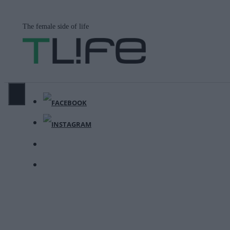
Μετάβαση
σε
The female side of life
περιεχόμενο
ΜΕΝΟΎ