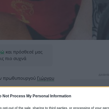
δώ
και πρόσθεσέ μας
εις πιο συχνά
ΔΙΑΦΗ
ώην πρωθυπουργού
Γιώργου
o Not Process My Personal Information
to opt-out of the sale, sharing to third parties, or processing of your per