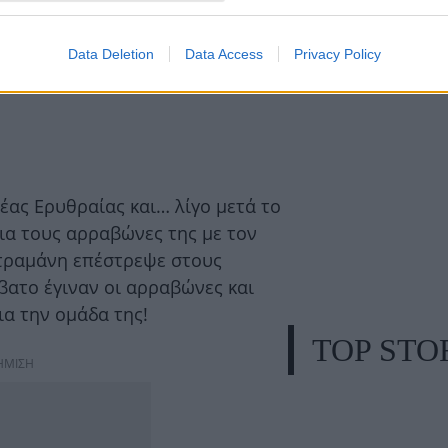
Data Deletion
Data Access
Privacy Policy
έας Ερυθραίας και… λίγο μετά το
ια τους αρραβώνες της με τον
τραμάνη επέστρεψε στους
βατο έγιναν οι αρραβώνες και
ια την ομάδα της!
TOP STO
ΗΜΙΣΗ