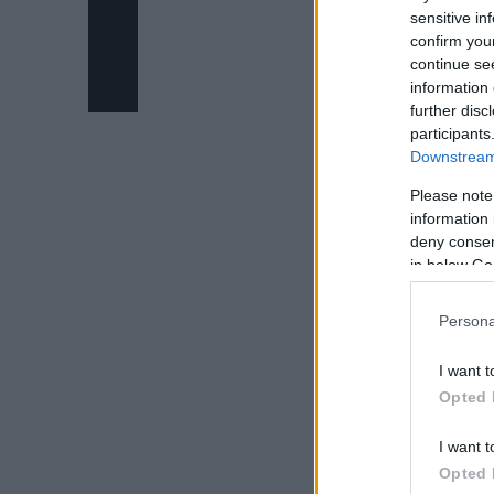
sensitive in
confirm you
continue se
information 
further disc
participants
Downstream 
Please note
information 
deny consent
in below Go
Persona
I want t
Opted 
I want t
Opted 