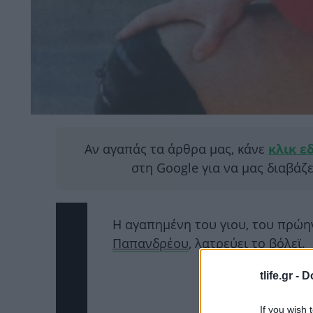
Αν αγαπάς τα άρθρα μας, κάνε
κλικ ε
στη Google για να μας διαβάζ
Η αγαπημένη του γιου, του πρ
Παπανδρέου
, λατρεύει το βόλεϊ.
tlife.gr -
D
If you wish 