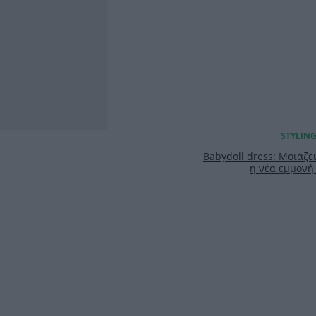
Babydoll dress: Μοιάζει
η νέα εμμονή 