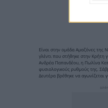
Είναι στην ομάδα Αμαζόνες της Ν
γλέντι που στήθηκε στην Κρήτη γ
Ανδρέα Παπανδέου, η Πωλίνα Κα
φυσιολογικούς ρυθμούς της. Σάβ
Δευτέρα βρέθηκε να αγωνίζεται γ
ΔΙΑΦ