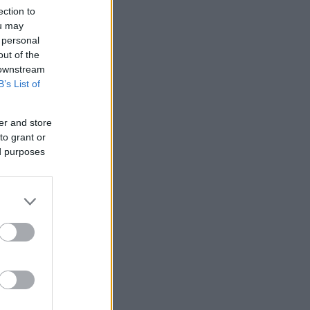
ection to
ou may
 personal
out of the
 downstream
B’s List of
er and store
to grant or
ed purposes