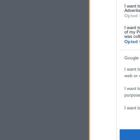
I want 
Advertis
Opted 
I want t
of my P
was col
Opted 
Google 
I want t
web or d
I want t
purpose
I want 