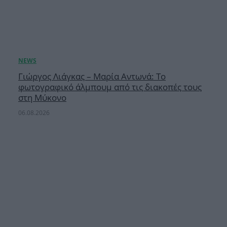
Γιώργος Λιάγκας – Μαρία Αντωνά: Το
φωτογραφικό άλμπουμ από τις διακοπές τους
στη Μύκονο
06.08.2026