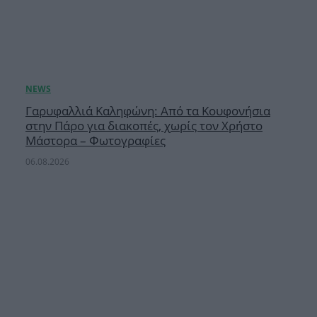
Γαρυφαλλιά Καληφώνη: Από τα Κουφονήσια
στην Πάρο για διακοπές, χωρίς τον Χρήστο
Μάστορα – Φωτογραφίες
06.08.2026