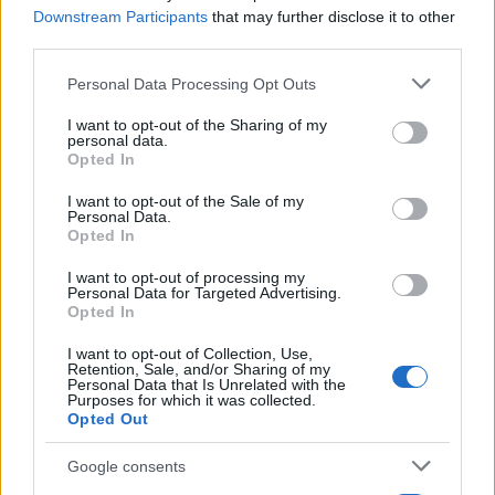
Downstream Participants
that may further disclose it to other
third parties.
Please note that this website/app uses one or more Google
Personal Data Processing Opt Outs
services and may gather and store information including but
not limited to your visit or usage behaviour. You may click to
I want to opt-out of the Sharing of my
personal data.
grant or deny consent to Google and its third-party tags to
Ελένη Μενεγάκη: Καλοκαιρινές στιγμές στο
Opted In
use your data for below specified purposes in below Google
Φισκάρδο με τον Μάκη Παντζόπουλο – Το
consent section.
βίντεο από το γεύμα τους
I want to opt-out of the Sale of my
Personal Data.
06.08.2026
Opted In
I want to opt-out of processing my
Personal Data for Targeted Advertising.
Opted In
I want to opt-out of Collection, Use,
Retention, Sale, and/or Sharing of my
Personal Data that Is Unrelated with the
Purposes for which it was collected.
Opted Out
Google consents