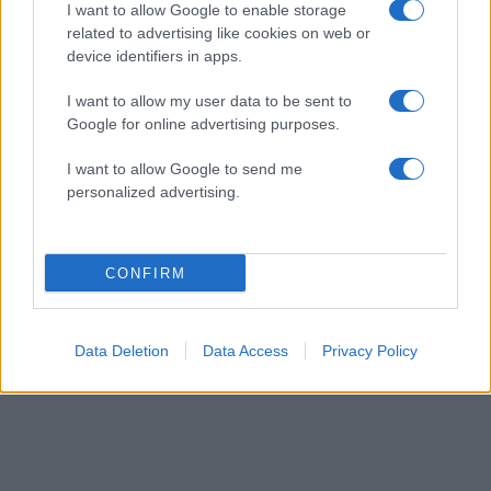
I want to allow Google to enable storage
related to advertising like cookies on web or
device identifiers in apps.
I want to allow my user data to be sent to
Google for online advertising purposes.
Γιώργος Παράσχος: Ξανά στο νοσοκομείο ο
ηθοποιός – Η γενναία μάχη με τον καρκίνο
I want to allow Google to send me
personalized advertising.
06.08.2026
CONFIRM
Data Deletion
Data Access
Privacy Policy