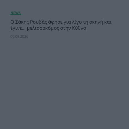
Ο Σάκης Ρουβάς άφησε για λίγο τη σκηνή και
έγινε… μελισσοκόμος στην Κύθνο
06.08.2026