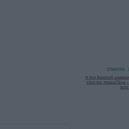
Η πιο δροσερή μακαρο
τόνο και παρμεζάνα –
λεπτ