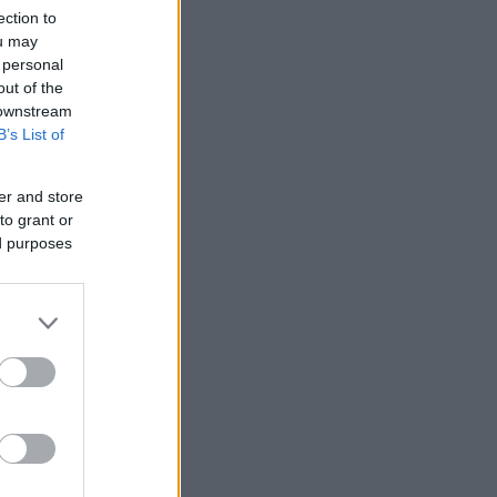
ection to
ΜΙΣΗ
ou may
 personal
out of the
 downstream
B’s List of
er and store
to grant or
ed purposes