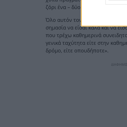
ζόρι ένα – δύο.
Όλο αυτόν τον καιρό σκέφτηκα ότ
σημασία να είσαι καλά και να είσ
που τρέχω καθημερινά συνειδητο
γενικά ταχύτητα είτε στην καθημ
δρόμο, είτε οπουδήποτε».
ΔΙΑΦΗΜΙ