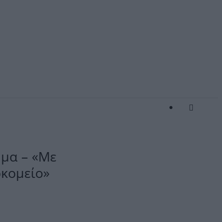
ημα – «Με
κομείο»