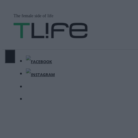
Μετάβαση
σε
The female side of life
περιεχόμενο
ΜΕΝΟΎ