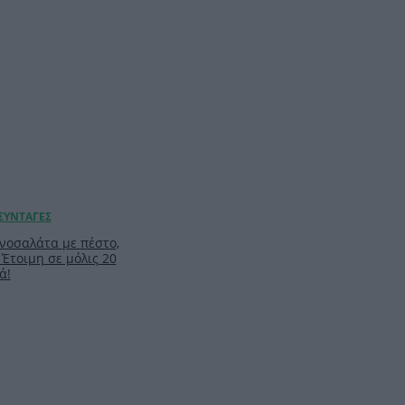
νοσαλάτα με πέστο,
 Έτοιμη σε μόλις 20
ά!