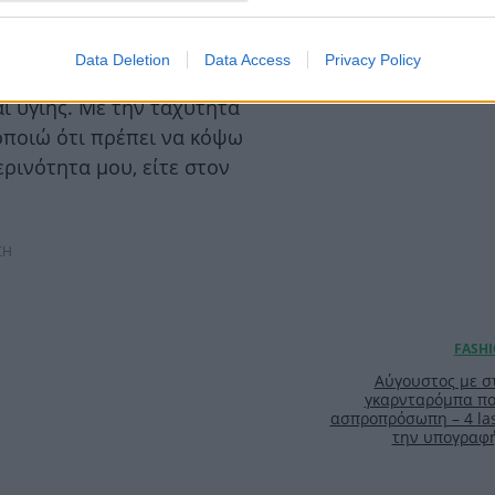
TOP STO
Data Deletion
Data Access
Privacy Policy
ι στο τέλος της ημέρας έχει
αι υγιής. Με την ταχύτητα
ποιώ ότι πρέπει να κόψω
ερινότητα μου, είτε στον
ΣΗ
Αύγουστος με στ
γκαρνταρόμπα πο
ασπροπρόσωπη – 4 las
την υπογραφ