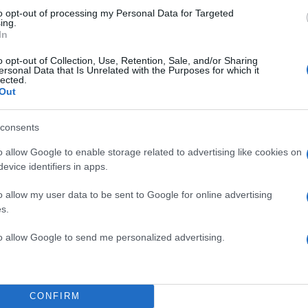
to opt-out of processing my Personal Data for Targeted
ing.
In
o opt-out of Collection, Use, Retention, Sale, and/or Sharing
ersonal Data that Is Unrelated with the Purposes for which it
lected.
Out
κε αρχικά πως «Μου συνέβη
υο εβδομάδες στο οποίο
consents
ε κάποιος από ένα στοπ, δεν
o allow Google to enable storage related to advertising like cookies on
ιες. Μπορώ να το κάνω
evice identifiers in apps.
εταμένος κάτω, αλλά δεν
o allow my user data to be sent to Google for online advertising
s.
λε να σκεφτώ κάποια
to allow Google to send me personalized advertising.
σοκομείο και καθώς μένω
α κάνω τίποτα απολύτως.
ότητα. Από εκεί που έκανα
CONFIRM
, τώρα μπορώ να κάνω με το