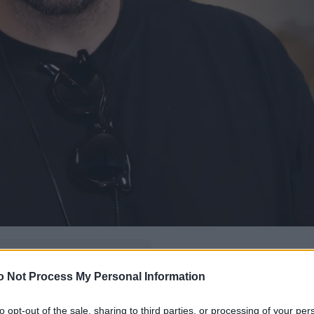
δώ
και πρόσθεσέ μας
o Not Process My Personal Information
εις πιο συχνά
to opt-out of the sale, sharing to third parties, or processing of your per