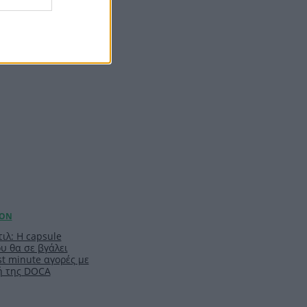
RIES
ιλ: Η capsule
υ θα σε βγάλει
t minute αγορές με
ή της DOCA