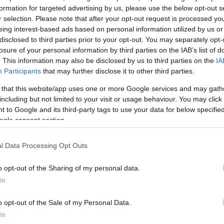
formation for targeted advertising by us, please use the below opt-out s
ΔΙΑΦΗ
ευταίες εβδομάδες από τις
r selection. Please note that after your opt-out request is processed y
αθώς ενεπλάκη σε ένα πολύ
eing interest-based ads based on personal information utilized by us or
disclosed to third parties prior to your opt-out. You may separately opt-
losure of your personal information by third parties on the IAB’s list of
. This information may also be disclosed by us to third parties on the
IA
ς σεφ και συνεργάτης της
Participants
that may further disclose it to other third parties.
ε σε μια σπάνια
 that this website/app uses one or more Google services and may gath
χημα, τονίζοντας πως έχει
including but not limited to your visit or usage behaviour. You may click 
οτροπία που φέρει πλέον
 to Google and its third-party tags to use your data for below specifi
ημερινότητα.
ogle consent section.
ΣΗ
l Data Processing Opt Outs
o opt-out of the Sharing of my personal data.
In
o opt-out of the Sale of my Personal Data.
In