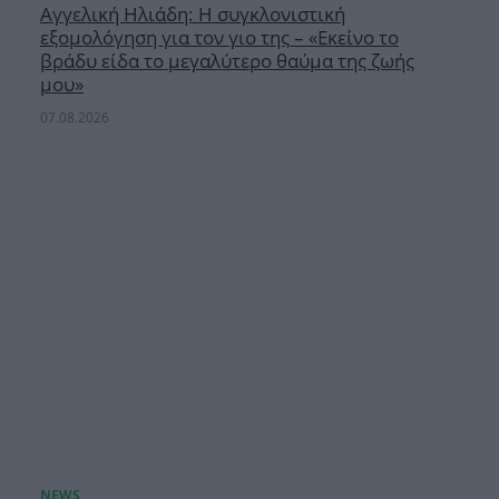
Αγγελική Ηλιάδη: Η συγκλονιστική
εξομολόγηση για τον γιο της – «Εκείνο το
βράδυ είδα το μεγαλύτερο θαύμα της ζωής
μου»
07.08.2026