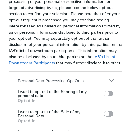
processing of your personal or sensitive information for
targeted advertising by us, please use the below opt-out
section to confirm your selection. Please note that after your
opt-out request is processed you may continue seeing
Τατιάνα Στεφανίδου: Διακοπές στο Ιόνιο με τον
interest-based ads based on personal information utilized by
Νίκο Ευαγγελάτο και τον γιο τους – Οι
us or personal information disclosed to third parties prior to
μαγευτικές εικόνες από την Κεφαλονιά
your opt-out. You may separately opt-out of the further
07.08.2026
disclosure of your personal information by third parties on the
IAB’s list of downstream participants. This information may
also be disclosed by us to third parties on the
IAB’s List of
Downstream Participants
that may further disclose it to other
third parties.
Please note that this website/app uses one or more Google
Personal Data Processing Opt Outs
services and may gather and store information including but
not limited to your visit or usage behaviour. You may click to
I want to opt-out of the Sharing of my
personal data.
grant or deny consent to Google and its third-party tags to
Opted In
use your data for below specified purposes in below Google
consent section.
I want to opt-out of the Sale of my
Personal Data.
Opted In