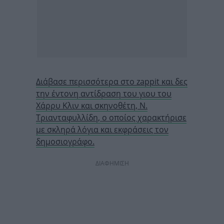
Διάβασε περισσότερα στο zappit και δες
την έντονη αντίδραση του γιου του
Χάρρυ Κλιν και σκηνοθέτη, Ν.
Τριανταφυλλίδη, ο οποίος χαρακτήρισε
με σκληρά λόγια και εκφράσεις τον
δημοσιογράφο.
ΔΙΑΦΗΜΙΣΗ