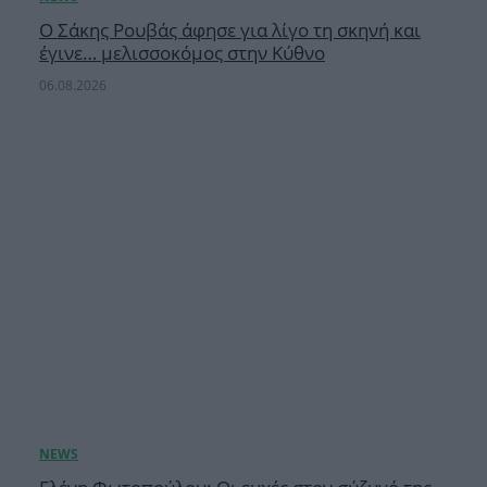
Ο Σάκης Ρουβάς άφησε για λίγο τη σκηνή και
έγινε… μελισσοκόμος στην Κύθνο
06.08.2026