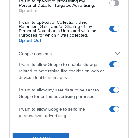
I want to opt-out of processing my
Personal Data for Targeted Advertising.
Opted In
Μαρία Μενούνος: Ο απολογισμός από το
I want to opt-out of Collection, Use,
Retention, Sale, and/or Sharing of my
καλοκαίρι της στην Ελλάδα – «Ένα ταξίδι που
Personal Data that Is Unrelated with the
δεν θα ξεχάσω ποτέ»
Purposes for which it was collected.
Opted Out
07.08.2026
Google consents
I want to allow Google to enable storage
related to advertising like cookies on web or
device identifiers in apps.
I want to allow my user data to be sent to
Google for online advertising purposes.
I want to allow Google to send me
personalized advertising.