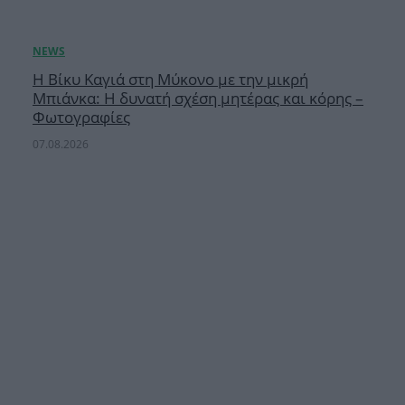
Η Βίκυ Καγιά στη Μύκονο με την μικρή
Μπιάνκα: Η δυνατή σχέση μητέρας και κόρης –
Φωτογραφίες
07.08.2026