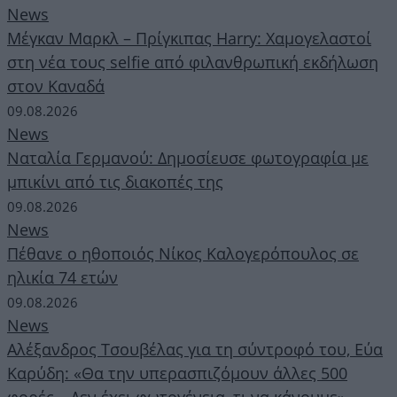
News
Μέγκαν Μαρκλ – Πρίγκιπας Harry: Χαμογελαστοί
στη νέα τους selfie από φιλανθρωπική εκδήλωση
στον Καναδά
09.08.2026
News
Ναταλία Γερμανού: Δημοσίευσε φωτογραφία με
μπικίνι από τις διακοπές της
09.08.2026
News
Πέθανε ο ηθοποιός Νίκος Καλογερόπουλος σε
ηλικία 74 ετών
09.08.2026
News
Αλέξανδρος Τσουβέλας για τη σύντροφό του, Εύα
Καρύδη: «Θα την υπερασπιζόμουν άλλες 500