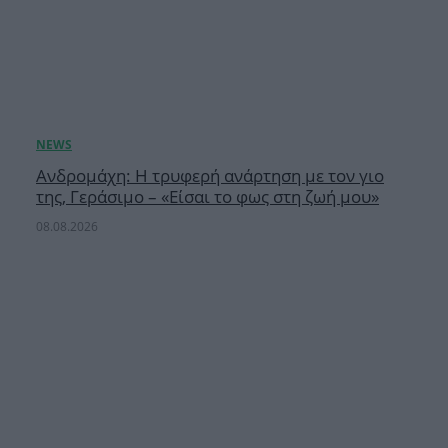
Ανδρομάχη: Η τρυφερή ανάρτηση με τον γιο
της, Γεράσιμο – «Είσαι το φως στη ζωή μου»
08.08.2026