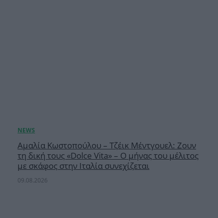
Αμαλία Κωστοπούλου – Τζέικ Μέντγουελ: Ζουν
τη δική τους «Dolce Vita» – Ο μήνας του μέλιτος
με σκάφος στην Ιταλία συνεχίζεται
09.08.2026