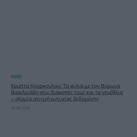
Εριέττα Κούρκουλου: Τα φιλιά με τον Βύρωνα
Βασιλειάδη στις διακοπές τους και τα γενέθλια
– «Καμία στιγμή ευτυχίας δεδομένη»
08.08.2026