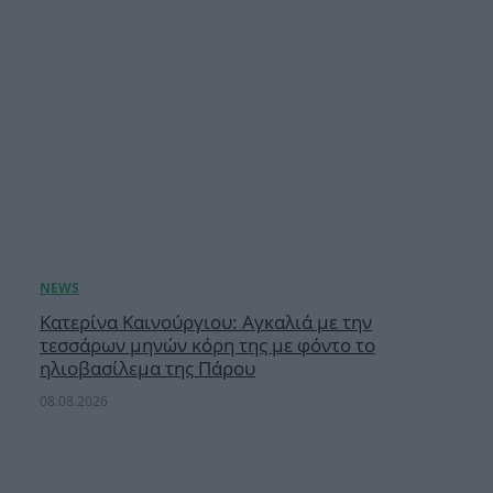
Κατερίνα Καινούργιου: Αγκαλιά με την
τεσσάρων μηνών κόρη της με φόντο το
ηλιοβασίλεμα της Πάρου
08.08.2026