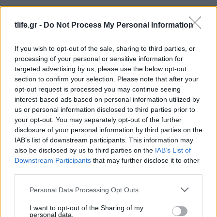
tlife.gr -
Do Not Process My Personal Information
If you wish to opt-out of the sale, sharing to third parties, or
processing of your personal or sensitive information for
targeted advertising by us, please use the below opt-out
section to confirm your selection. Please note that after your
opt-out request is processed you may continue seeing
interest-based ads based on personal information utilized by
us or personal information disclosed to third parties prior to
your opt-out. You may separately opt-out of the further
disclosure of your personal information by third parties on the
Ιωάννα Τούνη: «Έβγαλα όλο το βράδυ στο
IAB’s list of downstream participants. This information may
νοσοκομείο με ορούς και αντιβιώσεις»
also be disclosed by us to third parties on the
IAB’s List of
08.08.2026
Downstream Participants
that may further disclose it to other
third parties.
Please note that this website/app uses one or more Google
Personal Data Processing Opt Outs
services and may gather and store information including but
not limited to your visit or usage behaviour. You may click to
I want to opt-out of the Sharing of my
personal data.