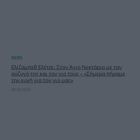
Ελίζαμπεθ Ελέτσι: Στον Άγιο Νεκτάριο με τον
σύζυγό της και τον γιο τους – «Σήμερα πήραμε
την ευχή για τον γιο μας»
08.08.2026