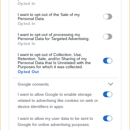
grant or deny consent to Google and its third-party tags to
Opted In
use your data for below specified purposes in below Google
consent section.
I want to opt-out of the Sale of my
Personal Data.
Opted In
I want to opt-out of processing my
Personal Data for Targeted Advertising.
Opted In
I want to opt-out of Collection, Use,
Retention, Sale, and/or Sharing of my
Personal Data that Is Unrelated with the
Purposes for which it was collected.
Στέφανος Τσιτσιπάς: Οι τρυφερές στιγμές με
Opted Out
την καλλονή σύντροφό του, Kristen Thoms
Google consents
08.08.2026
I want to allow Google to enable storage
related to advertising like cookies on web or
device identifiers in apps.
I want to allow my user data to be sent to
Google for online advertising purposes.