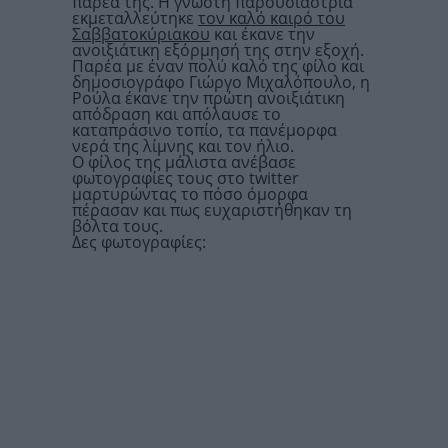
παρέα της. Η γνωστή παρουσιάστρια
εκμεταλλεύτηκε
τον καλό καιρό του
Σαββατοκύριακου
και έκανε την
ανοιξιάτικη εξόρμησή της στην εξοχή.
Παρέα με έναν πολύ καλό της φίλο και
δημοσιογράφο Γιώργο Μιχαλόπουλο, η
Ρούλα έκανε την πρώτη ανοιξιάτικη
απόδραση και απόλαυσε το
καταπράσινο τοπίο, τα πανέμορφα
νερά της λίμνης και τον ήλιο.
Ο φίλος της μάλιστα ανέβασε
φωτογραφίες τους στο twitter
μαρτυρώντας το πόσο όμορφα
πέρασαν και πως ευχαριστήθηκαν τη
βόλτα τους.
Δες φωτογραφίες: