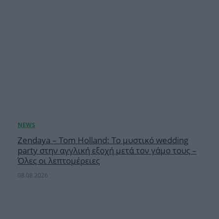
Zendaya – Tom Holland: Το μυστικό wedding
party στην αγγλική εξοχή μετά τον γάμο τους –
Όλες οι λεπτομέρειες
08.08.2026