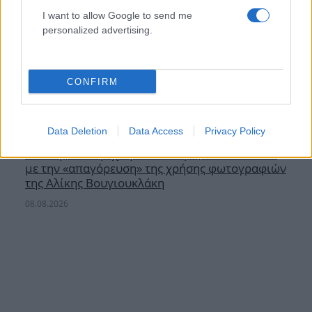
I want to allow Google to send me
personalized advertising.
CONFIRM
Data Deletion
Data Access
Privacy Policy
Γιάννης Παπαμιχαήλ: Ξεκαθαρίζει τι εννοούσε
με την «απαγόρευση» της χρήσης φωτογραφιών
της Αλίκης Βουγιουκλάκη
08.08.2026