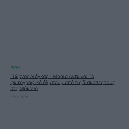
Γιώργος Λιάγκας – Μαρία Αντωνά: Το
φωτογραφικό άλμπουμ από τις διακοπές τους
στη Μύκονο
06.08.2026