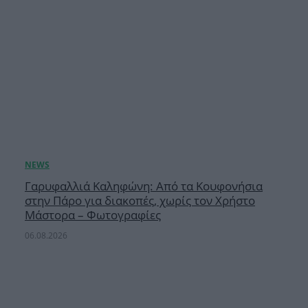
Γαρυφαλλιά Καληφώνη: Από τα Κουφονήσια
στην Πάρο για διακοπές, χωρίς τον Χρήστο
Μάστορα – Φωτογραφίες
06.08.2026