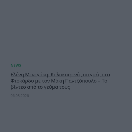
Ελένη Μενεγάκη: Καλοκαιρινές στιγμές στο
Φισκάρδο με τον Μάκη Παντζόπουλο – Το
βίντεο από το γεύμα τους
06.08.2026