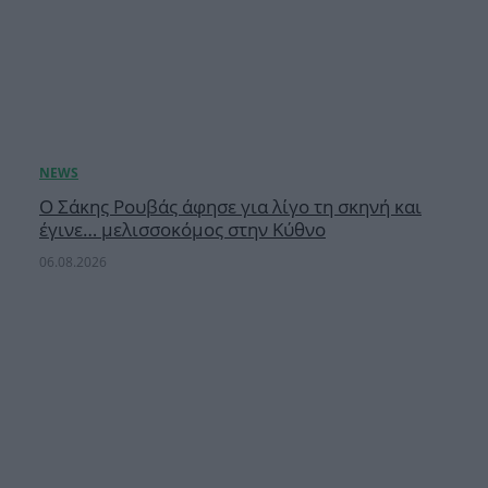
Ο Σάκης Ρουβάς άφησε για λίγο τη σκηνή και
έγινε… μελισσοκόμος στην Κύθνο
06.08.2026