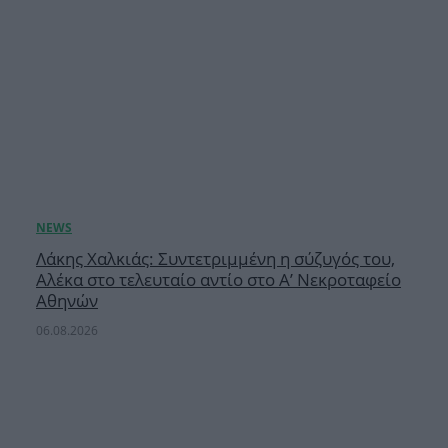
Λάκης Χαλκιάς: Συντετριμμένη η σύζυγός του,
Αλέκα στο τελευταίο αντίο στο Α’ Νεκροταφείο
Αθηνών
06.08.2026