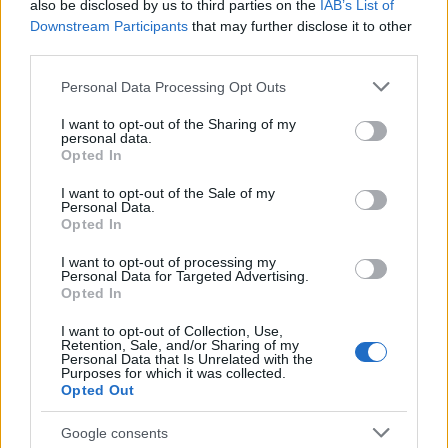
also be disclosed by us to third parties on the
IAB’s List of
Downstream Participants
that may further disclose it to other
third parties.
Please note that this website/app uses one or more Google
Personal Data Processing Opt Outs
services and may gather and store information including but
not limited to your visit or usage behaviour. You may click to
I want to opt-out of the Sharing of my
personal data.
grant or deny consent to Google and its third-party tags to
Opted In
use your data for below specified purposes in below Google
consent section.
I want to opt-out of the Sale of my
Personal Data.
Βλαδίμηρος Κυριακίδης: Η εξομολόγηση για
Opted In
την θρησκεία – «Είναι δημιούργημα του
ανθρώπου»
I want to opt-out of processing my
Personal Data for Targeted Advertising.
06.08.2026
Opted In
I want to opt-out of Collection, Use,
Retention, Sale, and/or Sharing of my
Personal Data that Is Unrelated with the
Purposes for which it was collected.
Opted Out
Google consents