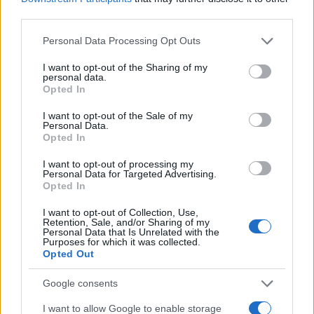
third parties.
Please note that this website/app uses one or more Google
Personal Data Processing Opt Outs
services and may gather and store information including but
not limited to your visit or usage behaviour. You may click to
I want to opt-out of the Sharing of my
personal data.
grant or deny consent to Google and its third-party tags to
Opted In
use your data for below specified purposes in below Google
Εριέττα Κούρκουλου: Τα φιλιά με τον Βύρωνα
consent section.
Βασιλειάδη στις διακοπές τους και τα γενέθλια
I want to opt-out of the Sale of my
Personal Data.
– «Καμία στιγμή ευτυχίας δεδομένη»
Opted In
08.08.2026
I want to opt-out of processing my
Personal Data for Targeted Advertising.
Opted In
I want to opt-out of Collection, Use,
Retention, Sale, and/or Sharing of my
Personal Data that Is Unrelated with the
Purposes for which it was collected.
Opted Out
Google consents
I want to allow Google to enable storage