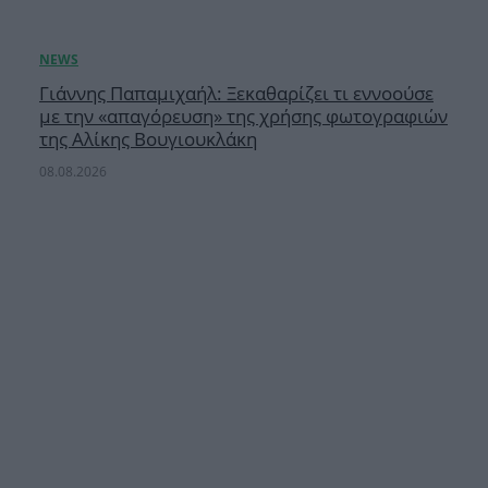
Γιάννης Παπαμιχαήλ: Ξεκαθαρίζει τι εννοούσε
με την «απαγόρευση» της χρήσης φωτογραφιών
της Αλίκης Βουγιουκλάκη
08.08.2026