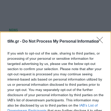
Zendaya – Tom Holland: Το μυστικό wedding
tlife.gr -
Do Not Process My Personal Information
party στην αγγλική εξοχή μετά τον γάμο τους –
Όλες οι λεπτομέρειες
If you wish to opt-out of the sale, sharing to third parties, or
08.08.2026
processing of your personal or sensitive information for
targeted advertising by us, please use the below opt-out
section to confirm your selection. Please note that after your
opt-out request is processed you may continue seeing
interest-based ads based on personal information utilized by
us or personal information disclosed to third parties prior to
your opt-out. You may separately opt-out of the further
disclosure of your personal information by third parties on the
IAB’s list of downstream participants. This information may
also be disclosed by us to third parties on the
IAB’s List of
Downstream Participants
that may further disclose it to other