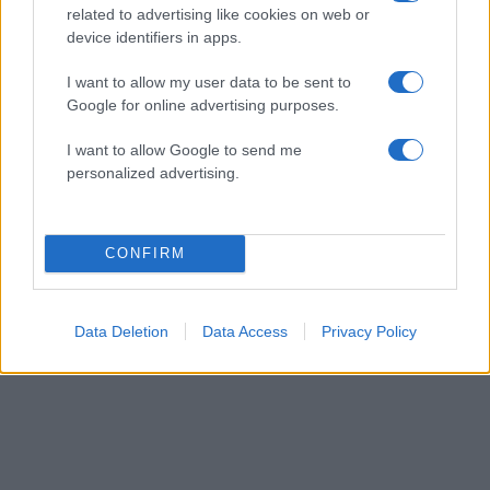
related to advertising like cookies on web or
device identifiers in apps.
I want to allow my user data to be sent to
Google for online advertising purposes.
Ιωάννα Τούνη: «Έβγαλα όλο το βράδυ στο
I want to allow Google to send me
νοσοκομείο με ορούς και αντιβιώσεις»
personalized advertising.
08.08.2026
CONFIRM
Data Deletion
Data Access
Privacy Policy