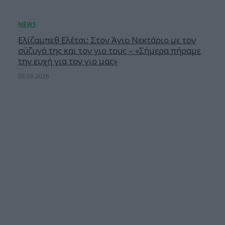
Ελίζαμπεθ Ελέτσι: Στον Άγιο Νεκτάριο με τον
σύζυγό της και τον γιο τους – «Σήμερα πήραμε
την ευχή για τον γιο μας»
08.08.2026