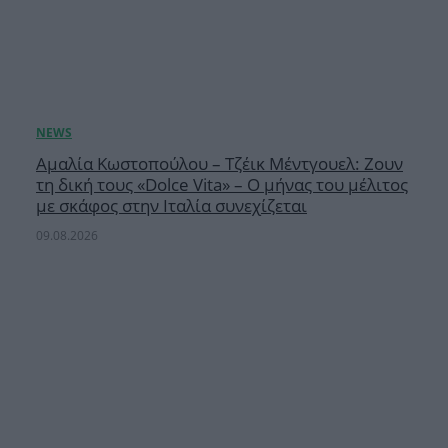
Αμαλία Κωστοπούλου – Τζέικ Μέντγουελ: Ζουν
τη δική τους «Dolce Vita» – Ο μήνας του μέλιτος
με σκάφος στην Ιταλία συνεχίζεται
09.08.2026