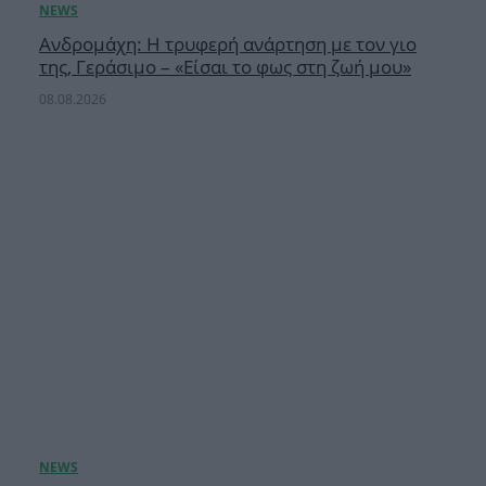
Ανδρομάχη: Η τρυφερή ανάρτηση με τον γιο
της, Γεράσιμο – «Είσαι το φως στη ζωή μου»
08.08.2026