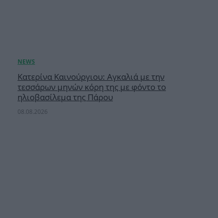
Κατερίνα Καινούργιου: Αγκαλιά με την
τεσσάρων μηνών κόρη της με φόντο το
ηλιοβασίλεμα της Πάρου
08.08.2026