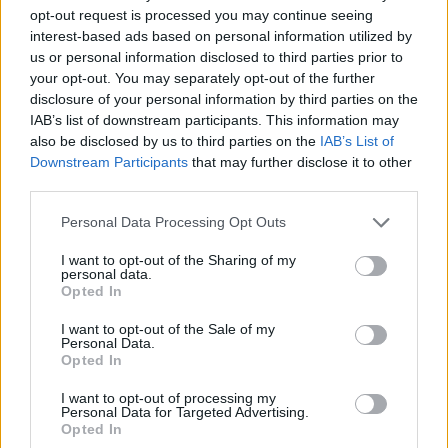
opt-out request is processed you may continue seeing
interest-based ads based on personal information utilized by
us or personal information disclosed to third parties prior to
Ιουλία Καλλιμάνη: Πότε και πού θα γίνει ο
your opt-out. You may separately opt-out of the further
γάμος της με τον σύντροφό της, Μιχάλη
disclosure of your personal information by third parties on the
Τουρατζίδη
IAB’s list of downstream participants. This information may
also be disclosed by us to third parties on the
IAB’s List of
06.08.2026
Downstream Participants
that may further disclose it to other
third parties.
Please note that this website/app uses one or more Google
Personal Data Processing Opt Outs
services and may gather and store information including but
not limited to your visit or usage behaviour. You may click to
I want to opt-out of the Sharing of my
personal data.
grant or deny consent to Google and its third-party tags to
Opted In
use your data for below specified purposes in below Google
consent section.
I want to opt-out of the Sale of my
Personal Data.
Opted In
I want to opt-out of processing my
Personal Data for Targeted Advertising.
Opted In