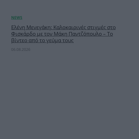
Ελένη Μενεγάκη: Καλοκαιρινές στιγμές στο
Φισκάρδο με τον Μάκη Παντζόπουλο – Το
βίντεο από το γεύμα τους
06.08.2026