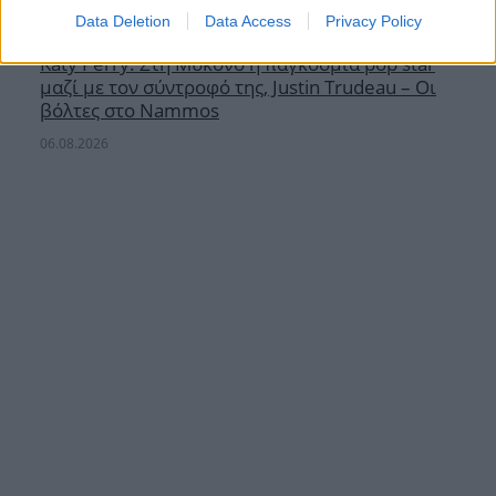
Data Deletion
Data Access
Privacy Policy
Katy Perry: Στη Μύκονο η παγκόσμια pop star
μαζί με τον σύντροφό της, Justin Trudeau – Οι
βόλτες στο Nammos
06.08.2026