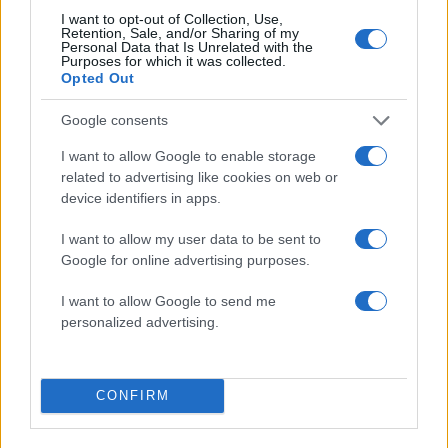
I want to opt-out of Collection, Use,
Retention, Sale, and/or Sharing of my
Personal Data that Is Unrelated with the
Η Κατερίνα Γερονικολού στην Λευκάδα:
Purposes for which it was collected.
Opted Out
Ποζάρει με καλοκαιρινή διάθεση στην πισίνα –
Φωτογραφίες
Google consents
06.08.2026
I want to allow Google to enable storage
related to advertising like cookies on web or
device identifiers in apps.
I want to allow my user data to be sent to
Google for online advertising purposes.
I want to allow Google to send me
personalized advertising.
CONFIRM