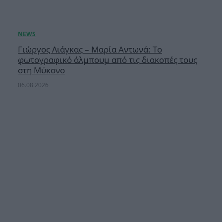
Γιώργος Λιάγκας – Μαρία Αντωνά: Το
φωτογραφικό άλμπουμ από τις διακοπές τους
στη Μύκονο
06.08.2026