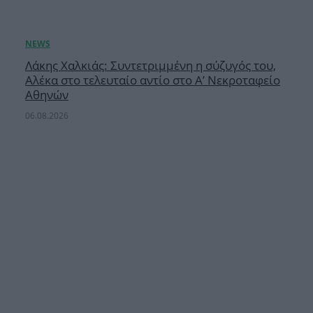
Λάκης Χαλκιάς: Συντετριμμένη η σύζυγός του,
Αλέκα στο τελευταίο αντίο στο Α’ Νεκροταφείο
Αθηνών
06.08.2026