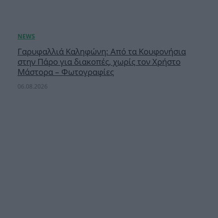
Γαρυφαλλιά Καληφώνη: Από τα Κουφονήσια
στην Πάρο για διακοπές, χωρίς τον Χρήστο
Μάστορα – Φωτογραφίες
06.08.2026