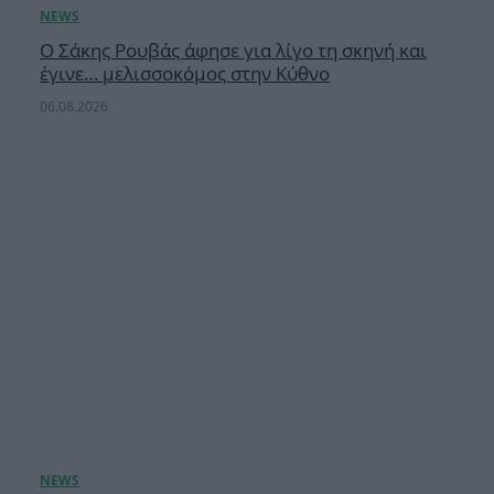
Ο Σάκης Ρουβάς άφησε για λίγο τη σκηνή και
έγινε… μελισσοκόμος στην Κύθνο
06.08.2026