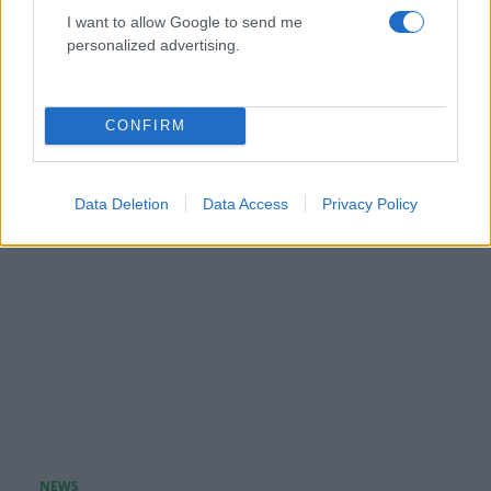
I want to allow Google to send me
Στέφανος Κασσελάκης: «Η δημιουργία
personalized advertising.
οικογένειας είναι ένα από τα πιο όμορφα και
δημιουργικά όνειρα που έχω»
08.08.2026
CONFIRM
Data Deletion
Data Access
Privacy Policy