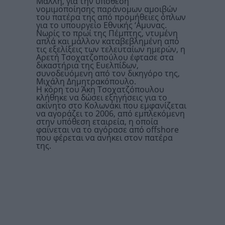
Μαλλή, για την υπόθεση
νομιμοποίησης παράνομων αμοιβών
του πατέρα της από προμήθειες όπλων
για το υπουργείο Εθνικής ‘Αμυνας.
Νωρίς το πρωί της Πέμπτης, ντυμένη
απλά και μάλλον καταβεβλημένη από
τις εξελίξεις των τελευταίων ημερών, η
Αρετή Τσοχατζοπούλου έφτασε στα
δικαστήρια της Ευελπίδων,
συνοδευόμενη από τον δικηγόρο της,
Μιχάλη Δημητρακόπουλο.
Η κόρη του Άκη Τσοχατζόπουλου
κλήθηκε να δώσει εξηγήσεις για το
ακίνητο στο Κολωνάκι που εμφανίζεται
να αγοράζει το 2006, από εμπλεκόμενη
στην υπόθεση εταιρεία, η οποία
φαίνεται να το αγόρασε από offshore
που φέρεται να ανήκει στον πατέρα
της.