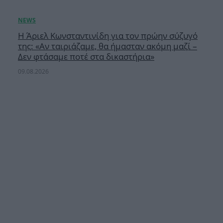
Η Άριελ Κωνσταντινίδη για τον πρώην σύζυγό
της: «Αν ταιριάζαμε, θα ήμασταν ακόμη μαζί –
Δεν φτάσαμε ποτέ στα δικαστήρια»
09.08.2026