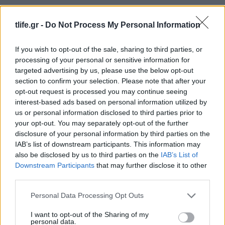
tlife.gr -
Do Not Process My Personal Information
Ελίζαμπεθ Ελέτσι: Στον Άγιο Νεκτάριο με τον
σύζυγό της και τον γιο τους – «Σήμερα πήραμε
If you wish to opt-out of the sale, sharing to third parties, or
την ευχή για τον γιο μας»
processing of your personal or sensitive information for
08.08.2026
targeted advertising by us, please use the below opt-out
section to confirm your selection. Please note that after your
opt-out request is processed you may continue seeing
interest-based ads based on personal information utilized by
us or personal information disclosed to third parties prior to
your opt-out. You may separately opt-out of the further
disclosure of your personal information by third parties on the
IAB’s list of downstream participants. This information may
also be disclosed by us to third parties on the
IAB’s List of
Downstream Participants
that may further disclose it to other
third parties.
Please note that this website/app uses one or more Google
Personal Data Processing Opt Outs
services and may gather and store information including but
not limited to your visit or usage behaviour. You may click to
I want to opt-out of the Sharing of my
personal data.
grant or deny consent to Google and its third-party tags to