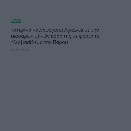
Κατερίνα Καινούργιου: Αγκαλιά με την
τεσσάρων μηνών κόρη της με φόντο το
ηλιοβασίλεμα της Πάρου
08.08.2026