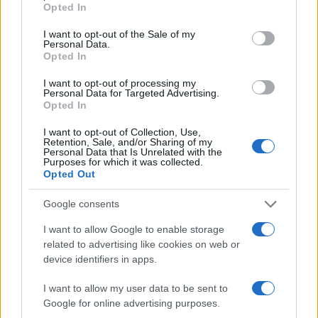
Opted In
use your data for below specified purposes in below Google
consent section.
I want to opt-out of the Sale of my
H Βαλέρια Χοψονίδου βάφτισε τον μονάκριβο
Personal Data.
γιο της στην Βουλιαγμένη – Φωτογραφίες
Opted In
09.08.2026
I want to opt-out of processing my
Personal Data for Targeted Advertising.
Opted In
I want to opt-out of Collection, Use,
Retention, Sale, and/or Sharing of my
Personal Data that Is Unrelated with the
Purposes for which it was collected.
Opted Out
Google consents
I want to allow Google to enable storage
related to advertising like cookies on web or
device identifiers in apps.
I want to allow my user data to be sent to
Google for online advertising purposes.