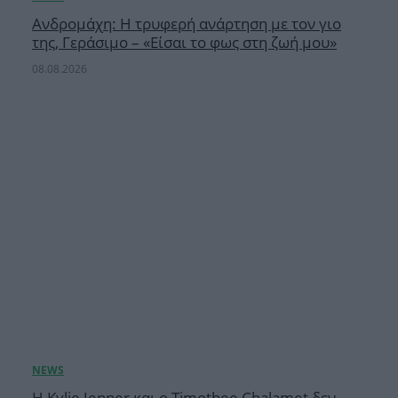
Ανδρομάχη: Η τρυφερή ανάρτηση με τον γιο
της, Γεράσιμο – «Είσαι το φως στη ζωή μου»
08.08.2026
Η Kylie Jenner και ο Timothee Chalamet δεν