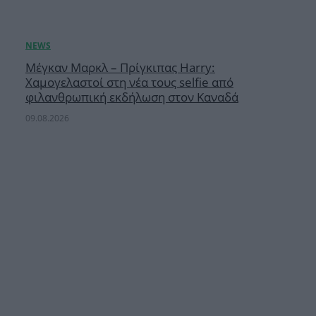
Μέγκαν Μαρκλ – Πρίγκιπας Harry:
Χαμογελαστοί στη νέα τους selfie από
φιλανθρωπική εκδήλωση στον Καναδά
09.08.2026