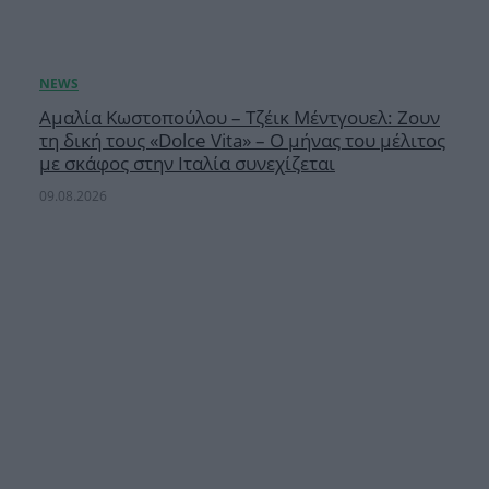
Αμαλία Κωστοπούλου – Τζέικ Μέντγουελ: Ζουν
τη δική τους «Dolce Vita» – Ο μήνας του μέλιτος
με σκάφος στην Ιταλία συνεχίζεται
09.08.2026