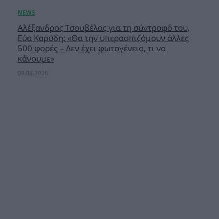
Αλέξανδρος Τσουβέλας για τη σύντροφό του,
Εύα Καρύδη: «Θα την υπερασπιζόμουν άλλες
500 φορές – Δεν έχει φωτογένεια, τι να
κάνουμε»
09.08.2026