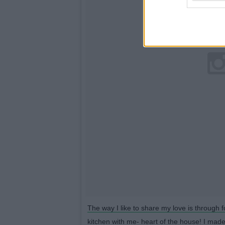
The way I like to share my love is through 
kitchen with me- heart of the house! I mad