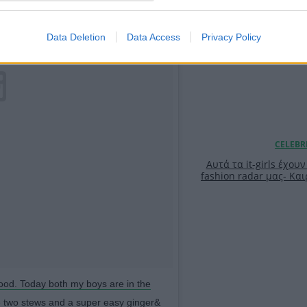
Data Deletion
Data Access
Privacy Policy
Αυτά τα it-girls έχου
fashion radar μας- Και
food. Today both my boys are in the
e two stews and a super easy ginger&