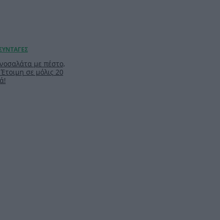
νοσαλάτα με πέστο,
 Έτοιμη σε μόλις 20
ά!