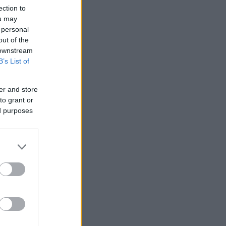
ection to
ou may
 personal
out of the
 downstream
B’s List of
er and store
to grant or
ed purposes