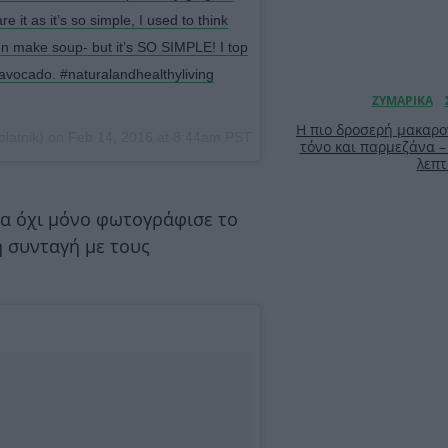
are it as it’s so simple, I used to think
n make soup- but it’s SO SIMPLE! I top
 avocado. #naturalandhealthyliving
Η πιο δροσερή μακαρο
blatnik) on
Feb 14, 2016 at 8:44am PST
τόνο και παρμεζάνα –
λεπτ
να όχι μόνο φωτογράφισε το
η συνταγή με τους