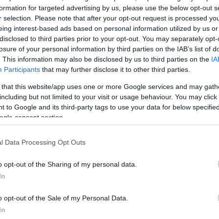
formation for targeted advertising by us, please use the below opt-out s
ηλαδή, ο έρωτας, περνάει από
r selection. Please note that after your opt-out request is processed y
eing interest-based ads based on personal information utilized by us or
disclosed to third parties prior to your opt-out. You may separately opt-
χνω την αγάπη μου, είμαι μέσα
losure of your personal information by third parties on the IAB’s list of
λλων τη Τατιάνα. Συντροφιά
. This information may also be disclosed by us to third parties on the
IA
Participants
that may further disclose it to other third parties.
ύζυγος του
Νικόλαου
, μας
ο αλλά κυρίως ένα υγιεινό και
 that this website/app uses one or more Google services and may gath
including but not limited to your visit or usage behaviour. You may click 
ν σύζυγο και τον σκύλο τους. Η
 to Google and its third-party tags to use your data for below specifi
ισθανόταν λίγο άρρωστη,
ogle consent section.
υν θεραπευτικές ιδιότητες.
l Data Processing Opt Outs
ΙΣΗ
o opt-out of the Sharing of my personal data.
In
o opt-out of the Sale of my Personal Data.
In