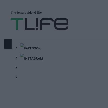
Μετάβαση
σε
The female side of life
περιεχόμενο
ΜΕΝΟΎ