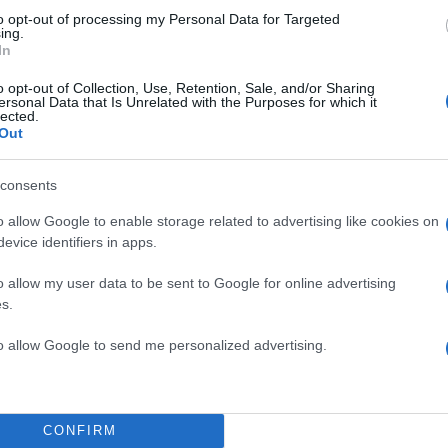
to opt-out of processing my Personal Data for Targeted
ing.
In
o opt-out of Collection, Use, Retention, Sale, and/or Sharing
ersonal Data that Is Unrelated with the Purposes for which it
lected.
Out
 και αν προσέξεις καλά τη
consents
το μπουκέτο από λουλούδια
o allow Google to enable storage related to advertising like cookies on
αγαπημένη του!
evice identifiers in apps.
o allow my user data to be sent to Google for online advertising
s.
to allow Google to send me personalized advertising.
TOP STO
CONFIRM