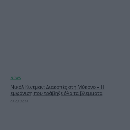
Νικόλ Κίντμαν: Διακοπές στη Μύκονο – Η
εμφάνιση που τράβηξε όλα τα βλέμματα
05.08.2026