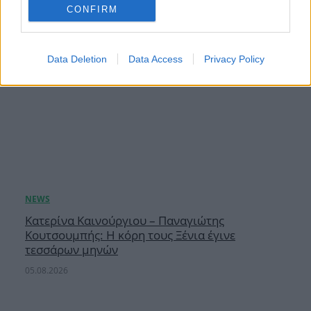
CONFIRM
Data Deletion
Data Access
Privacy Policy
Κατερίνα Καινούργιου – Παναγιώτης
Κουτσουμπής: Η κόρη τους Ξένια έγινε
τεσσάρων μηνών
05.08.2026