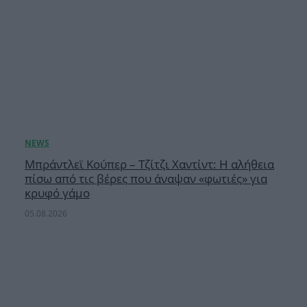
Μπράντλεϊ Κούπερ – Τζίτζι Χαντίντ: Η αλήθεια
πίσω από τις βέρες που άναψαν «φωτιές» για
κρυφό γάμο
05.08.2026