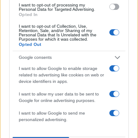
I want to opt-out of processing my
Personal Data for Targeted Advertising.
Opted In
I want to opt-out of Collection, Use,
Retention, Sale, and/or Sharing of my
Personal Data that Is Unrelated with the
Purposes for which it was collected.
Opted Out
Google consents
I want to allow Google to enable storage
related to advertising like cookies on web or
device identifiers in apps.
I want to allow my user data to be sent to
Γενέθλια για την Μέγκαν Μαρκλ: Οι τρυφερές
Google for online advertising purposes.
φωτογραφίες, το «ευχαριστώ» στους θαυμαστές
και η σιωπή από το Παλάτι
I want to allow Google to send me
personalized advertising.
05.08.2026