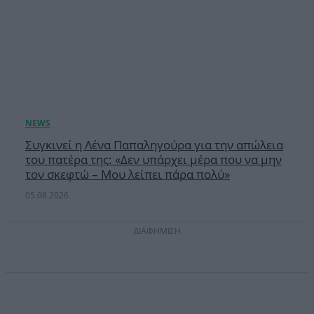
Συγκινεί η Λένα Παπαληγούρα για την απώλεια
του πατέρα της: «Δεν υπάρχει μέρα που να μην
τον σκεφτώ – Μου λείπει πάρα πολύ»
05.08.2026
ΔΙΑΦΗΜΙΣΗ