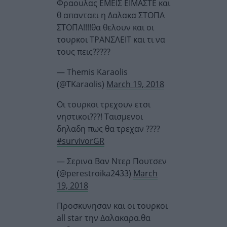
Φραουλας ΕΜΕΙΣ ΕΙΜΑΣΤΕ και
θ απανταει η Δαλακα ΣΤΟΠΑ
ΣΤΟΠΑ!!!!θα θελουν και οι
τουρκοι ΤΡΑΝΣΛΕΙΤ και τι να
τους πεις?????
— Themis Karaolis
(@TKaraolis)
March 19, 2018
Οι τουρκοι τρεχουν ετσι
νηστικοι???! Ταισμενοι
δηλαδη πως θα τρεχαν ????
#survivorGR
— Σερινα Βαν Ντερ Πουτσεν
(@perestroika2433)
March
19, 2018
Προσκυνησαν και οι τουρκοι
all star την Δαλακαρα.θα