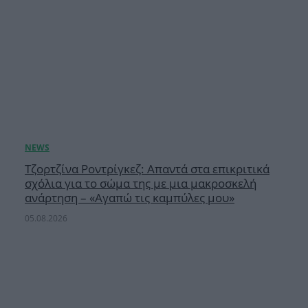
Τζορτζίνα Ροντρίγκεζ: Απαντά στα επικριτικά
σχόλια για το σώμα της με μια μακροσκελή
ανάρτηση – «Αγαπώ τις καμπύλες μου»
05.08.2026