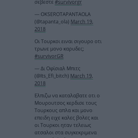
σεβεστε
#survivorgr
— OKSEROTAPANTAOLA
(@tapanta_ola)
March 19,
2018
Οι Τουρκοι ειναι σιγουρο οτι
τρωνε μονο καρυδες;
#survivorGR
— Δι Οφίσιαλ Μπιτς
(@Its_Efi_bitch)
March 19,
2018
Ελπιζω να καταλαβατε οτι ο
Μουρουτσος κερδισε τους
Τουρκους απλα και μονο
επειδη ειχε καλες βολες και
οι Τουρκοι ηταν τελειως
ατσαλοι στα συγκεκριμενα