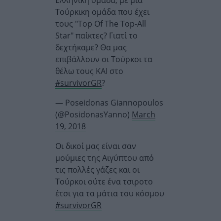
Ελληνική ομάδα, με μία
Τούρκικη ομάδα που έχει
τους "Top Of The Top-All
Star" παίκτες? Γιατί το
δεχτήκαμε? Θα μας
επιβάλλουν οι Τούρκοι τα
θέλω τους ΚΑΙ στο
#survivorGR
?
— Poseidonas Giannopoulos
(@PosidonasYanno)
March
19, 2018
Οι δικοί μας είναι σαν
μούμιες της Αιγύπτου από
τις πολλές γάζες και οι
Τούρκοι ούτε ένα τσιροτο
έτσι για τα μάτια του κόσμου
#survivorGR