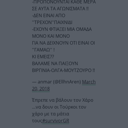
-ΠΡΟΠΟΝΟΥΝΤΑΙ ΚΑΘΕ ΜΕΡΑ
ΣΕ ΑΥΤΑ ΤΑ ΑΓΩΝΙΣΜΑΤΑ !!
-ΔΕΝ ΕΙΝΑΙ ΑΠΟ
''ΤΡΕΧΟΝ''ΠΑΙΧΝΙΔΙ
-ΕΧΟΥΝ ΦΤΙΑΞΕΙ ΜΙΑ ΟΜΑΔΑ
ΜΟΝΟ ΚΑΙ ΜΟΝΟ
ΓΙΑ ΝΑ ΔΕΙΧΝΟΥΝ ΟΤΙ ΕΙΝΑΙ ΟΙ
''ΓΑΜΑΩ'' !
ΚΙ ΕΜΕΙΣ??
ΒΑΛΑΜΕ ΝΑ ΠΑΙΞΟΥΝ
ΒΙΡΓΙΝΙΑ-ΟΛΓΑ-ΜΟΥΤΖΟΥΡΟ !!
— anmar (@EllhnAren)
March
20, 2018
Έπρεπε να βάλουν τον Χάρο
…να δουν οι Τούρκοι τον
χάρο με τα μάτια
τους
#survivorGR