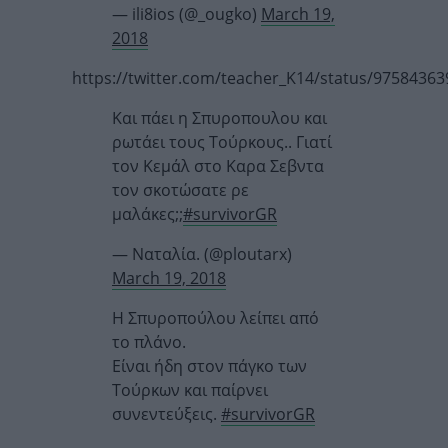
— ili8ios (@_ougko)
March 19,
2018
https://twitter.com/teacher_K14/status/9758436
Και πάει η Σπυροπουλου και
ρωτάει τους Τούρκους.. Γιατί
τον Κεμάλ στο Καρα Σεβντα
τον σκοτώσατε ρε
μαλάκες;;
#survivorGR
— Ναταλία. (@ploutarx)
March 19, 2018
Η Σπυροπούλου λείπει από
το πλάνο.
Είναι ήδη στον πάγκο των
Τούρκων και παίρνει
συνεντεύξεις.
#survivorGR