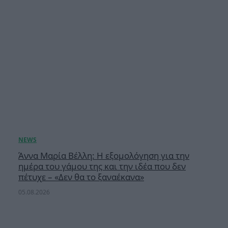
Άννα Μαρία Βέλλη: Η εξομολόγηση για την
ημέρα του γάμου της και την ιδέα που δεν
πέτυχε – «Δεν θα το ξαναέκανα»
05.08.2026