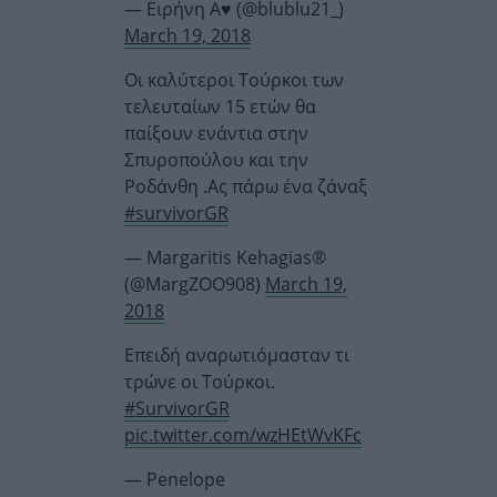
— Ειρήνη A♥️ (@blublu21_)
March 19, 2018
Οι καλύτεροι Τούρκοι των
τελευταίων 15 ετών θα
παίξουν ενάντια στην
Σπυροπούλου και την
Ροδάνθη .Ας πάρω ένα ζάναξ
#survivorGR
— Margaritis Kehagias®
(@MargZOO908)
March 19,
2018
Επειδή αναρωτιόμασταν τι
τρώνε οι Τούρκοι.
#SurvivorGR
pic.twitter.com/wzHEtWvKFc
— Penelope