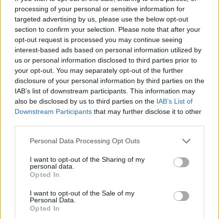
processing of your personal or sensitive information for
targeted advertising by us, please use the below opt-out
section to confirm your selection. Please note that after your
opt-out request is processed you may continue seeing
interest-based ads based on personal information utilized by
us or personal information disclosed to third parties prior to
your opt-out. You may separately opt-out of the further
disclosure of your personal information by third parties on the
IAB’s list of downstream participants. This information may
also be disclosed by us to third parties on the
IAB’s List of
Downstream Participants
that may further disclose it to other
third parties.
Please note that this website/app uses one or more Google
Personal Data Processing Opt Outs
services and may gather and store information including but
not limited to your visit or usage behaviour. You may click to
I want to opt-out of the Sharing of my
Γιώργος Λιάγκας – Μαρία Αντωνά: Το
personal data.
grant or deny consent to Google and its third-party tags to
φωτογραφικό άλμπουμ από τις διακοπές τους
Opted In
use your data for below specified purposes in below Google
στη Μύκονο
consent section.
I want to opt-out of the Sale of my
06.08.2026
Personal Data.
Opted In