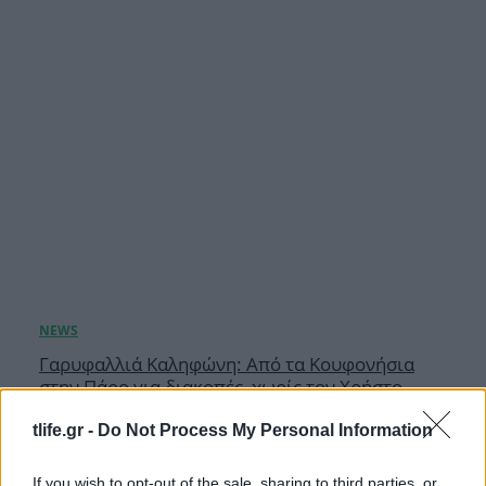
Γαρυφαλλιά Καληφώνη: Από τα Κουφονήσια
στην Πάρο για διακοπές, χωρίς τον Χρήστο
Μάστορα – Φωτογραφίες
tlife.gr -
Do Not Process My Personal Information
06.08.2026
If you wish to opt-out of the sale, sharing to third parties, or