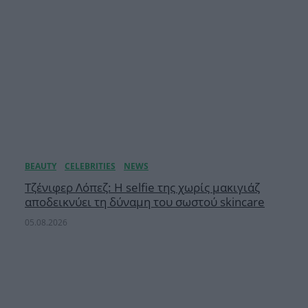
Τζένιφερ Λόπεζ: Η selfie της χωρίς μακιγιάζ
αποδεικνύει τη δύναμη του σωστού skincare
05.08.2026