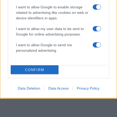
I want to allow Google to enable storage
related to advertising like cookies on web or
device identifiers in apps.
I want to allow my user data to be sent to
Google for online advertising purposes.
Γιώργος Παράσχος: Ξανά στο νοσοκομείο ο
I want to allow Google to send me
ηθοποιός – Η γενναία μάχη με τον καρκίνο
personalized advertising.
06.08.2026
CONFIRM
Data Deletion
Data Access
Privacy Policy