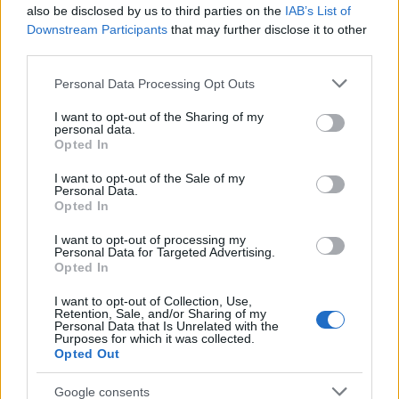
also be disclosed by us to third parties on the
IAB’s List of
Downstream Participants
that may further disclose it to other
third parties.
Please note that this website/app uses one or more Google
Personal Data Processing Opt Outs
services and may gather and store information including but
not limited to your visit or usage behaviour. You may click to
I want to opt-out of the Sharing of my
personal data.
grant or deny consent to Google and its third-party tags to
Opted In
Ελένη Μενεγάκη: Καλοκαιρινές στιγμές στο
use your data for below specified purposes in below Google
Φισκάρδο με τον Μάκη Παντζόπουλο – Το
consent section.
I want to opt-out of the Sale of my
βίντεο από το γεύμα τους
Personal Data.
Opted In
06.08.2026
I want to opt-out of processing my
Personal Data for Targeted Advertising.
Opted In
I want to opt-out of Collection, Use,
Retention, Sale, and/or Sharing of my
Personal Data that Is Unrelated with the
Purposes for which it was collected.
Opted Out
Google consents