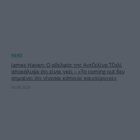
James Haven: Ο αδελφός της Αντζελίνα Τζολί
αποκάλυψε ότι είναι γκέι – «Το coming out δεν
σημαίνει ότι γίνεσαι κάποιος καινούργιος»
06.08.2026