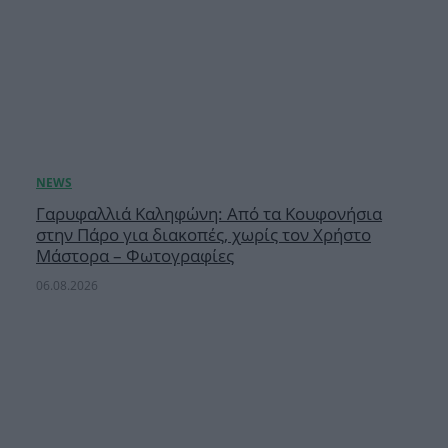
Γαρυφαλλιά Καληφώνη: Από τα Κουφονήσια
στην Πάρο για διακοπές, χωρίς τον Χρήστο
Μάστορα – Φωτογραφίες
06.08.2026