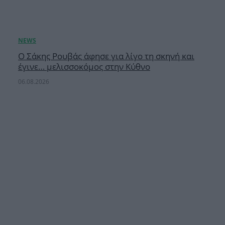
Ο Σάκης Ρουβάς άφησε για λίγο τη σκηνή και
έγινε… μελισσοκόμος στην Κύθνο
06.08.2026