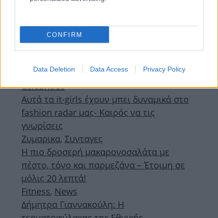
CONFIRM
Top Stories
Data Deletion
Data Access
Privacy Policy
Celebrities
Αυτά τα it-girls έχουν μπει δυναμικά στο
fashion radar μας- Καιρός να τις
γνωρίσεις
Ζυμαρικα
,
Συνταγες
Η πιο δροσερή μακαρονοσαλάτα με
πέστο, τόνο και παρμεζάνα – Έτοιμη σε
μόλις 20 λεπτά!
Fitness
,
News
Δήμητρα Γιαννακούλη: Η
τερματοφύλακας της Εθνικής