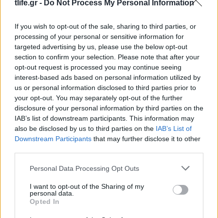
tlife.gr -
Do Not Process My Personal Information
If you wish to opt-out of the sale, sharing to third parties, or
processing of your personal or sensitive information for
targeted advertising by us, please use the below opt-out
section to confirm your selection. Please note that after your
opt-out request is processed you may continue seeing
ΔΙΑΦΗΜΙΣΗ
interest-based ads based on personal information utilized by
us or personal information disclosed to third parties prior to
your opt-out. You may separately opt-out of the further
disclosure of your personal information by third parties on the
IAB’s list of downstream participants. This information may
also be disclosed by us to third parties on the
IAB’s List of
Downstream Participants
that may further disclose it to other
third parties.
Please note that this website/app uses one or more Google
Personal Data Processing Opt Outs
services and may gather and store information including but
not limited to your visit or usage behaviour. You may click to
I want to opt-out of the Sharing of my
personal data.
grant or deny consent to Google and its third-party tags to
Opted In
use your data for below specified purposes in below Google
Ετικέτες
FACEBOOK
,
ΕΛΛΑΔΑ
,
ΠΑΡΑΛΙΕΣ
,
ΨΗΦΟΦΟΡΙΑ
consent section.