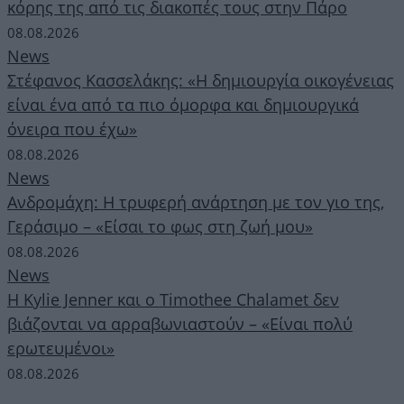
κόρης της από τις διακοπές τους στην Πάρο
08.08.2026
News
Στέφανος Κασσελάκης: «Η δημιουργία οικογένειας
είναι ένα από τα πιο όμορφα και δημιουργικά
όνειρα που έχω»
08.08.2026
News
Ανδρομάχη: Η τρυφερή ανάρτηση με τον γιο της,
Γεράσιμο – «Είσαι το φως στη ζωή μου»
08.08.2026
News
Η Kylie Jenner και ο Timothee Chalamet δεν
βιάζονται να αρραβωνιαστούν – «Είναι πολύ
ερωτευμένοι»
08.08.2026