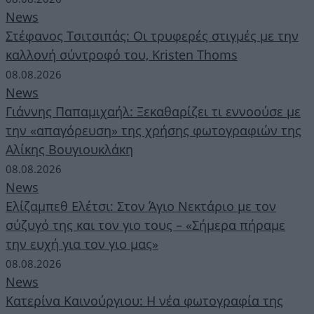
News
Στέφανος Τσιτσιπάς: Οι τρυφερές στιγμές με την
καλλονή σύντροφό του, Kristen Thoms
08.08.2026
News
Γιάννης Παπαμιχαήλ: Ξεκαθαρίζει τι εννοούσε με
την «απαγόρευση» της χρήσης φωτογραφιών της
Αλίκης Βουγιουκλάκη
08.08.2026
News
Ελίζαμπεθ Ελέτσι: Στον Άγιο Νεκτάριο με τον
σύζυγό της και τον γιο τους – «Σήμερα πήραμε
την ευχή για τον γιο μας»
08.08.2026
News
Κατερίνα Καινούργιου: Η νέα φωτογραφία της