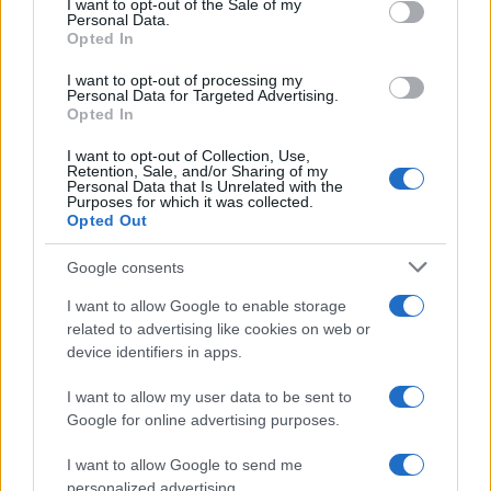
I want to opt-out of the Sale of my
Personal Data.
Opted In
Follow us on
I want to opt-out of processing my
facebook
twitter
Instagram
TikTok
Personal Data for Targeted Advertising.
Opted In
I want to opt-out of Collection, Use,
Retention, Sale, and/or Sharing of my
Ακολουθήστε το
tlife.gr στο Google
Personal Data that Is Unrelated with the
Purposes for which it was collected.
News
και μάθετε πρώτοι όλα τα νέα.
Opted Out
Google consents
ΔΙΑΦΗΜΙΣΗ
I want to allow Google to enable storage
related to advertising like cookies on web or
device identifiers in apps.
I want to allow my user data to be sent to
Google for online advertising purposes.
I want to allow Google to send me
personalized advertising.