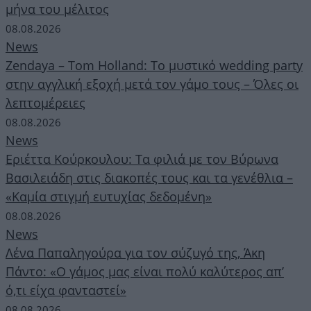
μήνα του μέλιτος
08.08.2026
News
Zendaya – Tom Holland: Το μυστικό wedding party
στην αγγλική εξοχή μετά τον γάμο τους – Όλες οι
λεπτομέρειες
08.08.2026
News
Εριέττα Κούρκουλου: Τα φιλιά με τον Βύρωνα
Βασιλειάδη στις διακοπές τους και τα γενέθλια –
«Καμία στιγμή ευτυχίας δεδομένη»
08.08.2026
News
Λένα Παπαληγούρα για τον σύζυγό της, Άκη
Πάντο: «Ο γάμος μας είναι πολύ καλύτερος απ’
ό,τι είχα φανταστεί»
08.08.2026