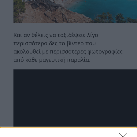
Και αν θέλεις να ταξιδέψεις λίγο
περισσότερο δες το βίντεο που
ακολουθεί με περισσότερες φωτογραφίες
από κάθε μαγευτική παραλία.