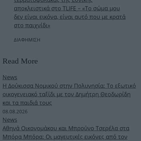
αποκλειστικά στο TLIFE – «Το σώμα μου
δεν είναι εικόνα, είναι αυτό που με κρατά
στο παιχνίδι»
ΔΙΑΦΗΜΙΣΗ
Read More
News
Η Δούκισσα Νομικού στην Πολυνησία: Το εξωτικό
οικογενειακό ταξίδι με τον Δημήτρη Θεοδωρίδη
και τα παιδιά τους
08.08.2026
News
Αθηνά Οικονομάκου και Μπρούνο Τσερέλα στα
Μπόρα Μπόρα: Οι μαγευτικές εικόνες από τον