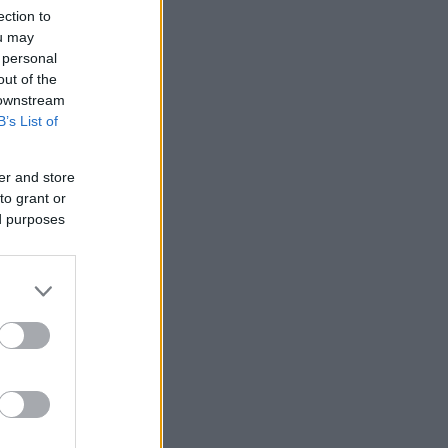
ection to
ΜΙΣΗ
ou may
 personal
out of the
 downstream
B’s List of
er and store
to grant or
ed purposes