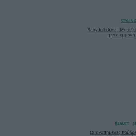
Babydoll dress: Μοιάζει
η νέα εμμονή 
Οι αγαπημένες πούδρε