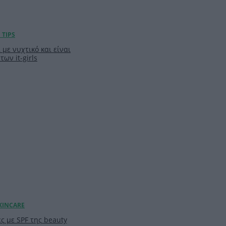
 με νυχτικό και είναι
των it-girls
ς με SPF της beauty