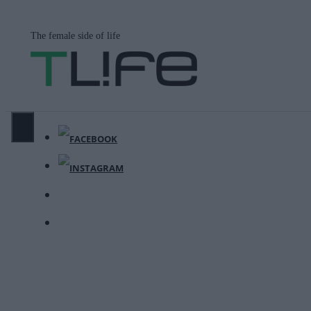
Μετάβαση
σε
The female side of life
περιεχόμενο
ΜΕΝΟΎ