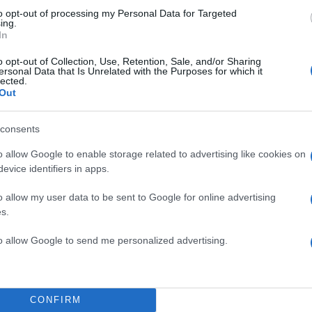
to opt-out of processing my Personal Data for Targeted
ing.
In
o opt-out of Collection, Use, Retention, Sale, and/or Sharing
ersonal Data that Is Unrelated with the Purposes for which it
lected.
Out
consents
nstagram το βράδυ της Τετάρτης
o allow Google to enable storage related to advertising like cookies on
σκεπτόμενος ότι ίσως είμαι πολύ
evice identifiers in apps.
μοποιήσει ο Θεός σε αυτή την
o allow my user data to be sent to Google for online advertising
ς, ο Θεός με χρησιμοποιεί (με
s.
ε τον ίδιο τρόπο που
 έχει σημασία. Ο Θεός έχει ένα
to allow Google to send me personalized advertising.
εξήγησε ότι έχει επιλέξει να
CONFIRM
τητα και πλέον προτιμά να