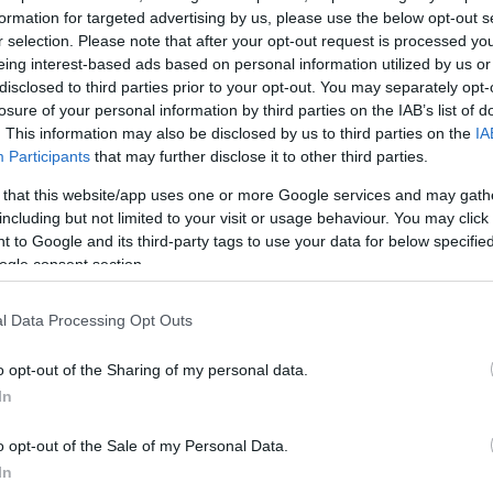
formation for targeted advertising by us, please use the below opt-out s
ΔΙΑΦΗ
αίους μήνες έχει προκαλέσει
r selection. Please note that after your opt-out request is processed y
 του, τόσο με τις δημόσιες
eing interest-based ads based on personal information utilized by us or
disclosed to third parties prior to your opt-out. You may separately opt-
αρτήσεις που κάνει στα social
losure of your personal information by third parties on the IAB’s list of
. This information may also be disclosed by us to third parties on the
IA
Participants
that may further disclose it to other third parties.
διστής άνοιξε την καρδιά του
 that this website/app uses one or more Google services and may gath
 μια προσωπική ανάρτηση στα
including but not limited to your visit or usage behaviour. You may click 
 πίστη του, αλλά και τις
 to Google and its third-party tags to use your data for below specifi
ίδιος αποκάλυψε ότι καθημερινά
ogle consent section.
ς για τον εαυτό του, την αξία
l Data Processing Opt Outs
o opt-out of the Sharing of my personal data.
ΗΜΙΣΗ
In
o opt-out of the Sale of my Personal Data.
In