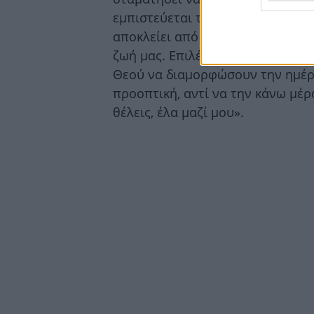
εμπιστεύεται τη χάρη του Θεού τ
αποκλείει από το να βιώσουμε τα
ζωή μας. Επιλέγω σήμερα να αφή
Θεού να διαμορφώσουν την ημέρ
προοπτική, αντί να την κάνω μέρ
θέλεις, έλα μαζί μου».