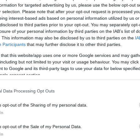
formation for targeted advertising by us, please use the below opt-out s
ΔΙΑΦΗ
 Τανιμανίδης
και η
Χριστίνα
r selection. Please note that after your opt-out request is processed y
το ταξίδι στο Μπαλί.
eing interest-based ads based on personal information utilized by us or
disclosed to third parties prior to your opt-out. You may separately opt-
losure of your personal information by third parties on the IAB’s list of
σχα σε έναν από τους
. This information may also be disclosed by us to third parties on the
IA
δημοσιεύοντας φωτογραφίες
Participants
that may further disclose it to other third parties.
 that this website/app uses one or more Google services and may gath
including but not limited to your visit or usage behaviour. You may click 
ΗΜΙΣΗ
 to Google and its third-party tags to use your data for below specifi
ogle consent section.
l Data Processing Opt Outs
o opt-out of the Sharing of my personal data.
In
o opt-out of the Sale of my Personal Data.
In