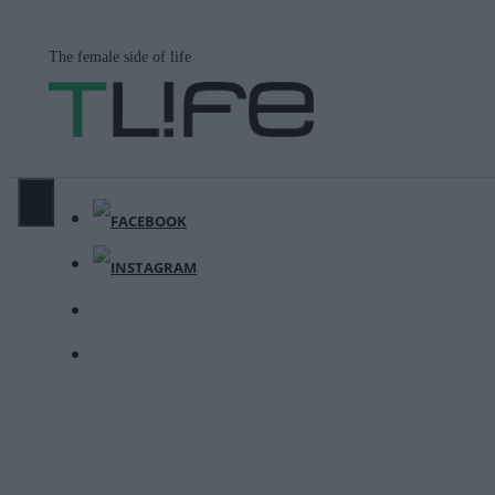
Μετάβαση
σε
The female side of life
περιεχόμενο
ΜΕΝΟΎ