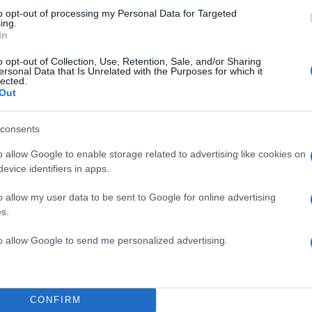
to opt-out of processing my Personal Data for Targeted
ing.
In
ε σε μια αποκάλυψη για τα
o opt-out of Collection, Use, Retention, Sale, and/or Sharing
α παρουσιάσει τηλεοπτική
ersonal Data that Is Unrelated with the Purposes for which it
lected.
α.
Out
 κάνει συζητήσεις και μας είχαν
consents
με μία εκπομπή με ταξίδια μαζί
o allow Google to enable storage related to advertising like cookies on
ή για τον A ή B λόγο αποφασίσαμε
evice identifiers in apps.
 και να το δούμε στο μέλλον»,
ς σε τηλεοπτική του συνέντευξη.
o allow my user data to be sent to Google for online advertising
s.
ου η Χριστίνα Μπόμπα δημοσίευσε
to allow Google to send me personalized advertising.
τις κόρες της πίσω στην Αθήνα
στην παιδική χαρά.
CONFIRM
ΗΜΙΣΗ