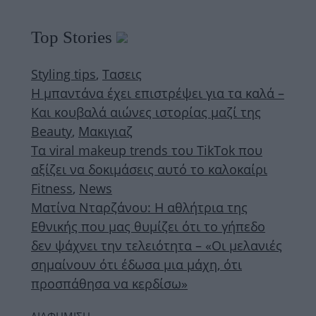
Top Stories
Styling tips
,
Τασεις
Η μπαντάνα έχει επιστρέψει για τα καλά –
Και κουβαλά αιώνες ιστορίας μαζί της
Beauty
,
Μακιγιαζ
Τα viral makeup trends του TikTok που
αξίζει να δοκιμάσεις αυτό το καλοκαίρι
Fitness
,
News
Ματίνα Νταρζάνου: Η αθλήτρια της
Εθνικής που μας θυμίζει ότι το γήπεδο
δεν ψάχνει την τελειότητα – «Οι μελανιές
σημαίνουν ότι έδωσα μια μάχη, ότι
προσπάθησα να κερδίσω»
ΔΙΑΦΗΜΙΣΗ