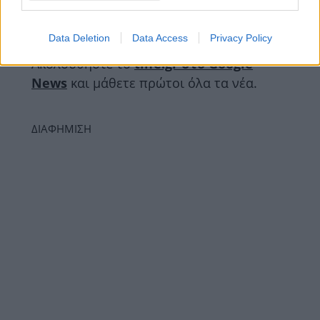
facebook
twitter
Instagram
TikTok
Data Deletion
Data Access
Privacy Policy
Ακολουθήστε το
tlife.gr στο Google
News
και μάθετε πρώτοι όλα τα νέα.
ΔΙΑΦΗΜΙΣΗ