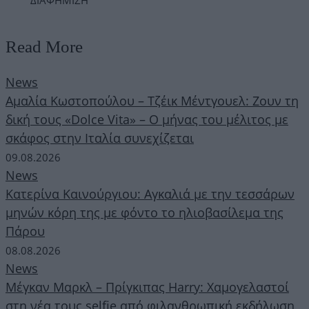
Read More
News
Αμαλία Κωστοπούλου – Τζέικ Μέντγουελ: Ζουν τη
δική τους «Dolce Vita» – Ο μήνας του μέλιτος με
σκάφος στην Ιταλία συνεχίζεται
09.08.2026
News
Κατερίνα Καινούργιου: Αγκαλιά με την τεσσάρων
μηνών κόρη της με φόντο το ηλιοβασίλεμα της
Πάρου
08.08.2026
News
Μέγκαν Μαρκλ – Πρίγκιπας Harry: Χαμογελαστοί
στη νέα τους selfie από φιλανθρωπική εκδήλωση