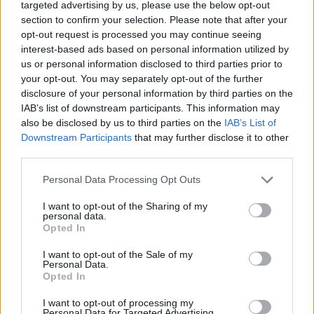
targeted advertising by us, please use the below opt-out
πάρτυ και όχι σαν ιεροτελεστία. Ωστόσο,
section to confirm your selection. Please note that after your
opt-out request is processed you may continue seeing
είπε πως δεν είναι ο γάμος στα άμεσα
interest-based ads based on personal information utilized by
σχέδια της.
us or personal information disclosed to third parties prior to
your opt-out. You may separately opt-out of the further
ΔΙΑΦΗΜΙΣΗ
disclosure of your personal information by third parties on the
IAB’s list of downstream participants. This information may
also be disclosed by us to third parties on the
IAB’s List of
Downstream Participants
that may further disclose it to other
third parties.
Please note that this website/app uses one or more Google
Personal Data Processing Opt Outs
services and may gather and store information including but
not limited to your visit or usage behaviour. You may click to
I want to opt-out of the Sharing of my
personal data.
grant or deny consent to Google and its third-party tags to
Opted In
use your data for below specified purposes in below Google
consent section.
I want to opt-out of the Sale of my
Personal Data.
Opted In
Διάβασε περισσότερα και δες το βίντεο
I want to opt-out of processing my
Personal Data for Targeted Advertising.