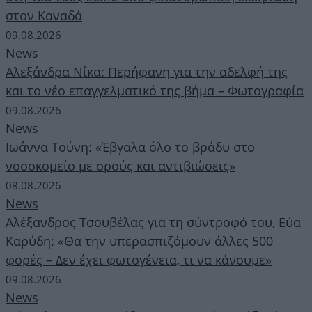
στον Καναδά
09.08.2026
News
Αλεξάνδρα Νίκα: Περήφανη για την αδελφή της
και το νέο επαγγελματικό της βήμα – Φωτογραφία
09.08.2026
News
Ιωάννα Τούνη: «Έβγαλα όλο το βράδυ στο
νοσοκομείο με ορούς και αντιβιώσεις»
08.08.2026
News
Αλέξανδρος Τσουβέλας για τη σύντροφό του, Εύα
Καρύδη: «Θα την υπερασπιζόμουν άλλες 500
φορές – Δεν έχει φωτογένεια, τι να κάνουμε»
09.08.2026
News