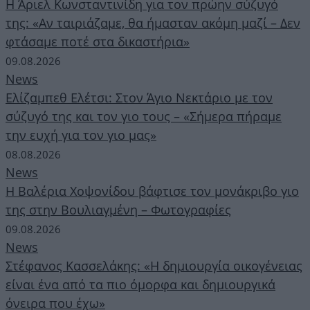
Η Άριελ Κωνσταντινίδη για τον πρώην σύζυγό
της: «Αν ταιριάζαμε, θα ήμασταν ακόμη μαζί – Δεν
φτάσαμε ποτέ στα δικαστήρια»
09.08.2026
News
Ελίζαμπεθ Ελέτσι: Στον Άγιο Νεκτάριο με τον
σύζυγό της και τον γιο τους – «Σήμερα πήραμε
την ευχή για τον γιο μας»
08.08.2026
News
H Βαλέρια Χοψονίδου βάφτισε τον μονάκριβο γιο
της στην Βουλιαγμένη – Φωτογραφίες
09.08.2026
News
Στέφανος Κασσελάκης: «Η δημιουργία οικογένειας
είναι ένα από τα πιο όμορφα και δημιουργικά
όνειρα που έχω»