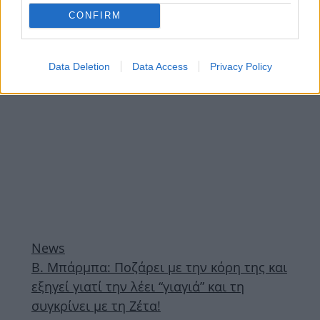
χρόνια ακόμα”
CONFIRM
ΔΙΑΦΗΜΙΣΗ
Data Deletion
Data Access
Privacy Policy
News
Β. Μπάρμπα: Ποζάρει με την κόρη της και
εξηγεί γιατί την λέει “γιαγιά” και τη
συγκρίνει με τη Ζέτα!