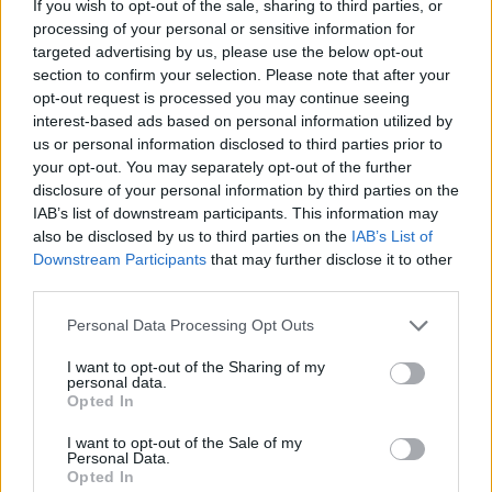
If you wish to opt-out of the sale, sharing to third parties, or
ΔΙΑΦΗΜΙΣΗ
processing of your personal or sensitive information for
targeted advertising by us, please use the below opt-out
section to confirm your selection. Please note that after your
opt-out request is processed you may continue seeing
interest-based ads based on personal information utilized by
us or personal information disclosed to third parties prior to
your opt-out. You may separately opt-out of the further
disclosure of your personal information by third parties on the
IAB’s list of downstream participants. This information may
also be disclosed by us to third parties on the
IAB’s List of
Downstream Participants
that may further disclose it to other
third parties.
Please note that this website/app uses one or more Google
Personal Data Processing Opt Outs
Fashion
services and may gather and store information including but
Τι φόρεσε η Ζέτα Μακρυπούλια στην
not limited to your visit or usage behaviour. You may click to
I want to opt-out of the Sharing of my
personal data.
grant or deny consent to Google and its third-party tags to
πρεμιέρα του Just The 2 Οf Us;
Opted In
use your data for below specified purposes in below Google
02.04.2014
consent section.
I want to opt-out of the Sale of my
News
,
Μαλλια
Personal Data.
Opted In
Σου έχουμε αποκλειστική φωτό από το