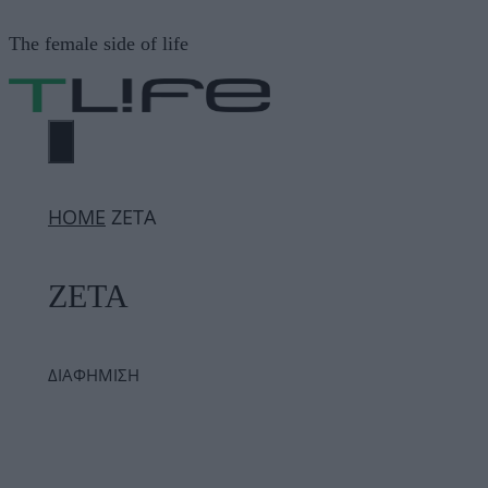
Μετάβαση
The female side of life
σε
περιεχόμενο
ΜΕΝΟΎ
ΗΟΜΕ
ΖΕΤΑ
ΖΕΤΑ
ΔΙΑΦΗΜΙΣΗ