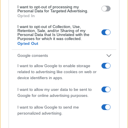
νέο look της Ζέτας κατευθείαν από την
I want to opt-out of processing my
Personal Data for Targeted Advertising.
Ρούλα Ρέβη!
Opted In
02.04.2014
I want to opt-out of Collection, Use,
News
Retention, Sale, and/or Sharing of my
Personal Data that Is Unrelated with the
Όταν η Ζέτα, συνάντησε τον Θέμη. Η
Purposes for which it was collected.
Opted Out
τηλεόραση και τα τραγούδια του
αγαπημένου της
Google consents
29.12.2013
I want to allow Google to enable storage
Fashion
related to advertising like cookies on web or
H Ζέτα Μακρυπούλια με δημιουργίες
device identifiers in apps.
Vrettos Vrettakos στη θεατρική
I want to allow my user data to be sent to
παράσταση Sugar!
Google for online advertising purposes.
14.11.2013
Love Stories
I want to allow Google to send me
personalized advertising.
Ζέτα: “Τον αγαπώ πολύ, αλλά σκέφτομαι
ότι αυτό μπορεί να συνεχιστεί για πολλά