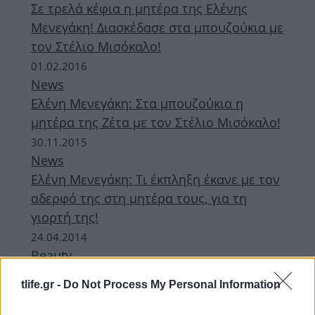
Σε τρελά κέφια η μητέρα της Ελένης
Μενεγάκη! Διασκέδασε στα μπουζούκια με
τον Στέλιο Μισόκαλο!
01.02.2016
News
Ελένη Μενεγάκη: Στα μπουζούκια η
μητέρα της Ζέτα με τον Στέλιο Μισόκαλο!
30.11.2015
News
Ελένη Μενεγάκη: Tι έκπληξη έκανε με τον
αδερφό της στη μητέρα τους, για τη
γιορτή της!
24.04.2014
Beauty
Ξέρουμε ακριβώς ποιο κραγιόν φορούσε
tlife.gr -
Do Not Process My Personal Information
η Ζέτα στο 1ο live του Just The 2 Of Us!