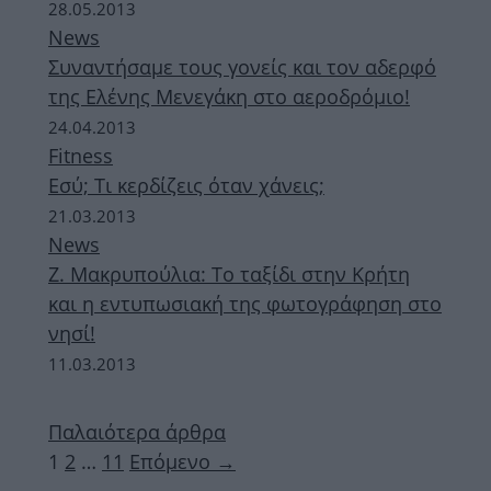
28.05.2013
News
Συναντήσαμε τους γονείς και τον αδερφό
της Ελένης Μενεγάκη στο αεροδρόμιο!
24.04.2013
Fitness
Εσύ; Τι κερδίζεις όταν χάνεις;
21.03.2013
News
Ζ. Μακρυπούλια: Το ταξίδι στην Κρήτη
και η εντυπωσιακή της φωτογράφηση στο
νησί!
11.03.2013
Παλαιότερα άρθρα
Σελίδα
Σελίδα
Σελίδα
1
2
…
11
Επόμενο
→