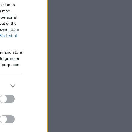
ection to
ou may
 personal
out of the
 downstream
B’s List of
er and store
to grant or
ed purposes