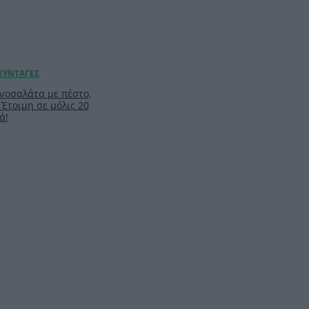
νοσαλάτα με πέστο,
 Έτοιμη σε μόλις 20
ά!