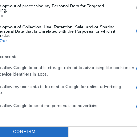
to opt-out of processing my Personal Data for Targeted
ing.
In
o opt-out of Collection, Use, Retention, Sale, and/or Sharing
ersonal Data that Is Unrelated with the Purposes for which it
lected.
Out
consents
o allow Google to enable storage related to advertising like cookies on
evice identifiers in apps.
o allow my user data to be sent to Google for online advertising
γγραφείς της μελέτης
s.
 αντανακλά την
TOP STO
to allow Google to send me personalized advertising.
ων να παραδεχθούν πως
βλημα παχυσαρκίας ή,
η για το τι σημαίνει
CONFIRM