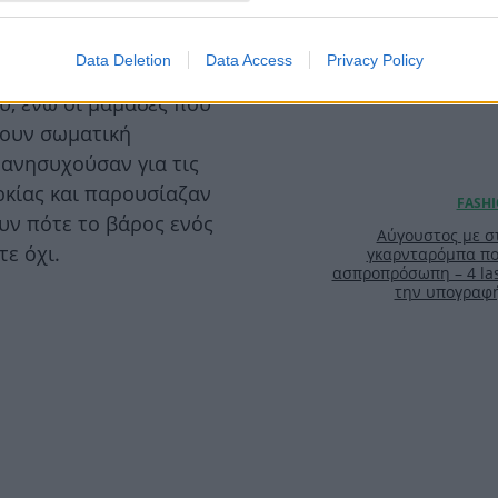
πως, όσο πιο δραστήριο
Data Deletion
Data Access
Privacy Policy
ιθανότερο είναι η μαμά
υ, ενώ οι μαμάδες που
χουν σωματική
 ανησυχούσαν για τις
ρκίας και παρουσίαζαν
υν πότε το βάρος ενός
Αύγουστος με στ
τε όχι.
γκαρνταρόμπα πο
ασπροπρόσωπη – 4 las
την υπογραφ