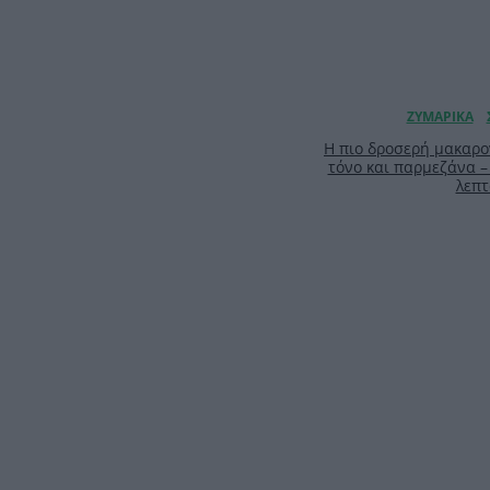
Η πιο δροσερή μακαρο
τόνο και παρμεζάνα –
λεπτ