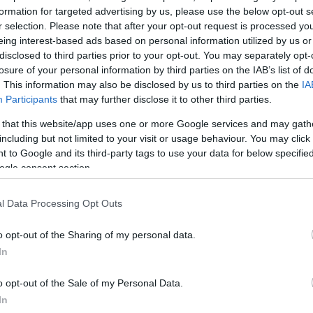
ρώπη, οι γονείς δεν
formation for targeted advertising by us, please use the below opt-out s
r selection. Please note that after your opt-out request is processed y
μα; Και όμως! Σε
eing interest-based ads based on personal information utilized by us or
επικράτεια, βρέθηκε πως
disclosed to third parties prior to your opt-out. You may separately opt-
 δεν μπορούν να
losure of your personal information by third parties on the IAB’s list of
. This information may also be disclosed by us to third parties on the
IA
αιδιών τους, και έχουν
Participants
that may further disclose it to other third parties.
ότερο από όσο είναι
 that this website/app uses one or more Google services and may gath
including but not limited to your visit or usage behaviour. You may click 
 to Google and its third-party tags to use your data for below specifi
α
ogle consent section.
η έρευνα, δεν μπορεί να
l Data Processing Opt Outs
ιδιού της, με το λάθος
ιο συχνός όταν τα
o opt-out of the Sharing of my personal data.
ρους (υπέρβαρα ή στο
In
o opt-out of the Sale of my Personal Data.
In