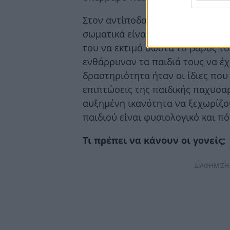
Στον αντίποδα, η μελέτη έδειξε 
σωματικά είναι ένα παιδί, τόσο π
του να εκτιμά σωστά το βάρος το
ενθάρρυναν τα παιδιά τους να έ
δραστηριότητα ήταν οι ίδιες που
επιπτώσεις της παιδικής παχυσα
αυξημένη ικανότητα να ξεχωρίζο
παιδιού είναι φυσιολογικό και πό
Τι πρέπει να κάνουν οι γονείς;
ΔΙΑΦΗΜΙΣΗ