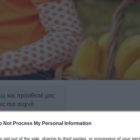
δώ
και πρόσθεσέ μας
εις πιο συχνά
o Not Process My Personal Information
ΔΙΑΦΗ
α χώρα όπως η Ελλάδα,
ια, τα παιδιά θεωρούνται
to opt-out of the sale, sharing to third parties, or processing of your per