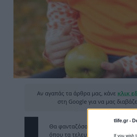
Αν αγαπάς τα άρθρα μας, κάνε
κλικ ε
στη Google για να μας διαβάζ
tlife.gr -
D
Θα φανταζόσουν ποτέ πως σε μι
όπου τα τελευταία, κυρίως, χρόν
If you wish 