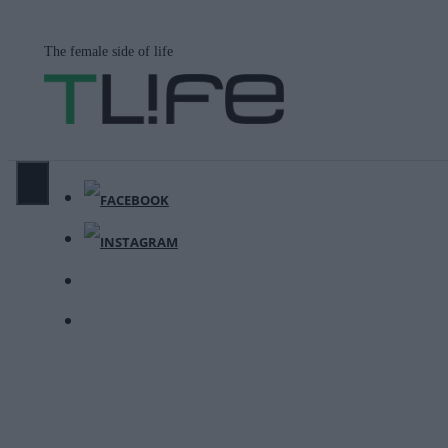
Μετάβαση
σε
The female side of life
περιεχόμενο
ΜΕΝΟΎ