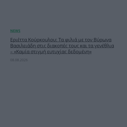
Εριέττα Κούρκουλου: Τα φιλιά με τον Βύρωνα
Βασιλειάδη στις διακοπές τους και τα γενέθλια
– «Καμία στιγμή ευτυχίας δεδομένη»
08.08.2026