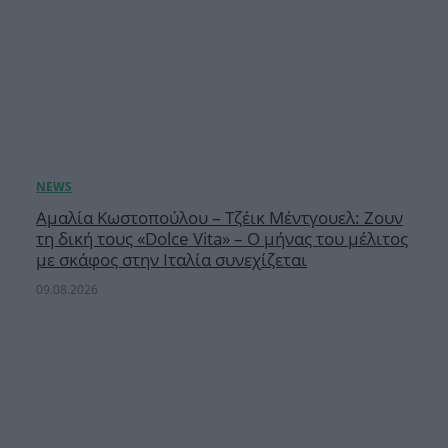
Αμαλία Κωστοπούλου – Τζέικ Μέντγουελ: Ζουν
τη δική τους «Dolce Vita» – Ο μήνας του μέλιτος
με σκάφος στην Ιταλία συνεχίζεται
09.08.2026