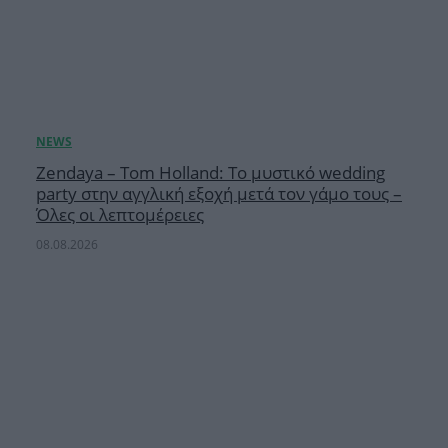
Zendaya – Tom Holland: Το μυστικό wedding
party στην αγγλική εξοχή μετά τον γάμο τους –
Όλες οι λεπτομέρειες
08.08.2026