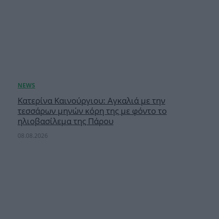
Κατερίνα Καινούργιου: Αγκαλιά με την
τεσσάρων μηνών κόρη της με φόντο το
ηλιοβασίλεμα της Πάρου
08.08.2026