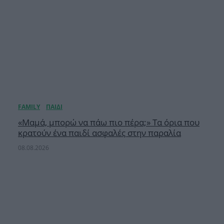
«Μαμά, μπορώ να πάω πιο πέρα;» Τα όρια που
κρατούν ένα παιδί ασφαλές στην παραλία
08.08.2026