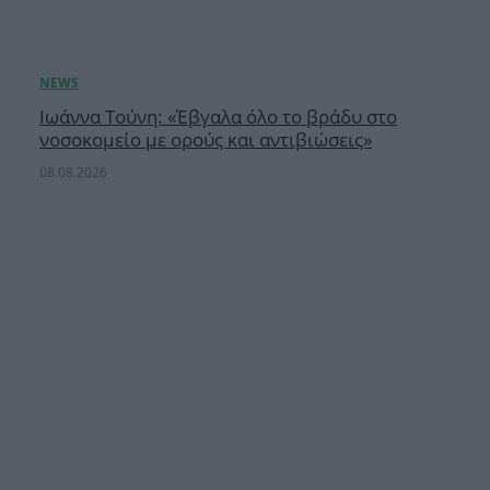
Ιωάννα Τούνη: «Έβγαλα όλο το βράδυ στο
νοσοκομείο με ορούς και αντιβιώσεις»
08.08.2026