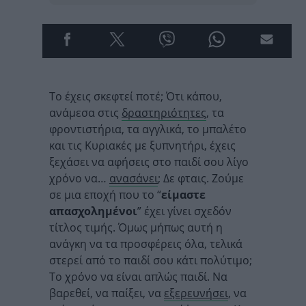
Το έχεις σκεφτεί ποτέ; Ότι κάπου,
ανάμεσα στις
δραστηριότητες
, τα
φροντιστήρια, τα αγγλικά, το μπαλέτο
και τις Κυριακές με ξυπνητήρι, έχεις
ξεχάσει να αφήσεις στο παιδί σου λίγο
χρόνο να…
ανασάνει
; Δε φταις. Ζούμε
σε μια εποχή που το “
είμαστε
απασχολημένοι
” έχει γίνει σχεδόν
τίτλος τιμής. Όμως μήπως αυτή η
ανάγκη να τα προσφέρεις όλα, τελικά
στερεί από το παιδί σου κάτι πολύτιμο;
Το χρόνο να είναι απλώς παιδί. Να
βαρεθεί, να παίξει, να
εξερευνήσει
, να