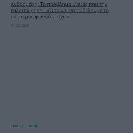
Ανδρομάχη: Το πρόβλημα υγείας που την
ταλαιπώρησε – «Όσο και να το θέλουμε το
σώμα μας φωνάζει “όχι”»
07.08.2026