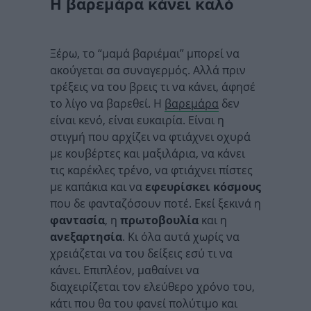
Η βαρεμάρα κάνει καλό
Ξέρω, το “μαμά βαριέμαι” μπορεί να
ακούγεται σα συναγερμός. Αλλά πριν
τρέξεις να του βρεις τι να κάνει, άφησέ
το λίγο να βαρεθεί. Η
βαρεμάρα
δεν
είναι κενό, είναι ευκαιρία. Είναι η
στιγμή που αρχίζει να φτιάχνει οχυρά
με κουβέρτες και μαξιλάρια, να κάνει
τις καρέκλες τρένο, να φτιάχνει πίστες
με καπάκια και να
εφευρίσκει κόσμους
που δε φανταζόσουν ποτέ. Εκεί ξεκινά η
φαντασία
, η
πρωτοβουλία
και η
ανεξαρτησία
. Κι όλα αυτά χωρίς να
χρειάζεται να του δείξεις εσύ τι να
κάνει. Επιπλέον, μαθαίνει να
διαχειρίζεται τον ελεύθερο χρόνο του,
κάτι που θα του φανεί πολύτιμο και