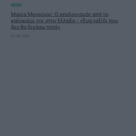
Μαρία Μενούνος: Ο απολογισμός από το
καλοκαίρι της στην Ελλάδα – «Ένα ταξίδι που
δεν θα ξεχάσω ποτέ»
07.08.2026