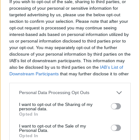
If you wish to opt-out of the sale, sharing to third parties, or
02.08.2026
processing of your personal or sensitive information for
targeted advertising by us, please use the below opt-out
section to confirm your selection. Please note that after your
opt-out request is processed you may continue seeing
interest-based ads based on personal information utilized by
us or personal information disclosed to third parties prior to
your opt-out. You may separately opt-out of the further
disclosure of your personal information by third parties on the
IAB’s list of downstream participants. This information may
also be disclosed by us to third parties on the
IAB’s List of
Downstream Participants
that may further disclose it to other
third parties.
Please note that this website/app uses one or more Google
Personal Data Processing Opt Outs
services and may gather and store information including but
not limited to your visit or usage behaviour. You may click to
I want to opt-out of the Sharing of my
personal data.
grant or deny consent to Google and its third-party tags to
Opted In
use your data for below specified purposes in below Google
Λάκης Χαλκιάς: Συντετριμμένη η σύζυγός του,
consent section.
Αλέκα στο τελευταίο αντίο στο Α’ Νεκροταφείο
I want to opt-out of the Sale of my
Personal Data.
Αθηνών
Opted In