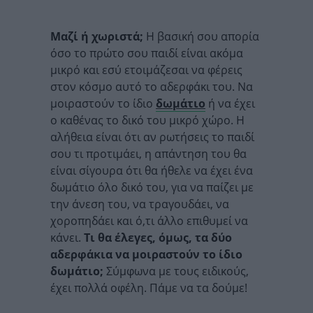
Μαζί ή χωριστά;
Η βασική σου απορία
όσο το πρώτο σου παιδί είναι ακόμα
μικρό και εσύ ετοιμάζεσαι να φέρεις
στον κόσμο αυτό το αδερφάκι του. Να
μοιραστούν το ίδιο
δωμάτιο
ή να έχει
ο καθένας το δικό του μικρό χώρο. Η
αλήθεια είναι ότι αν ρωτήσεις το παιδί
σου τι προτιμάει, η απάντηση του θα
είναι σίγουρα ότι θα ήθελε να έχει ένα
δωμάτιο όλο δικό του, για να παίζει με
την άνεση του, να τραγουδάει, να
χοροπηδάει και ό,τι άλλο επιθυμεί να
κάνει.
Τι θα έλεγες, όμως, τα δύο
αδερφάκια να μοιραστούν το ίδιο
δωμάτιο;
Σύμφωνα με τους ειδικούς,
έχει πολλά οφέλη. Πάμε να τα δούμε!