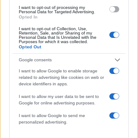
06.08.2026
I want to opt-out of processing my
Personal Data for Targeted Advertising.
Opted In
I want to opt-out of Collection, Use,
Retention, Sale, and/or Sharing of my
Personal Data that Is Unrelated with the
Purposes for which it was collected.
Opted Out
Google consents
I want to allow Google to enable storage
related to advertising like cookies on web or
device identifiers in apps.
I want to allow my user data to be sent to
Google for online advertising purposes.
Το νέο hobby του καλοκαιριού; Δημιουργία,
I want to allow Google to send me
ζωγραφική και DIY στο σπίτι
personalized advertising.
31.07.2026