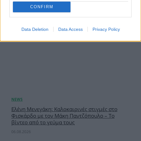
CONFIRM
Data Deletion
Data Access
Privacy Policy
Ελένη Μενεγάκη: Καλοκαιρινές στιγμές στο
Φισκάρδο με τον Μάκη Παντζόπουλο – Το
βίντεο από το γεύμα τους
06.08.2026