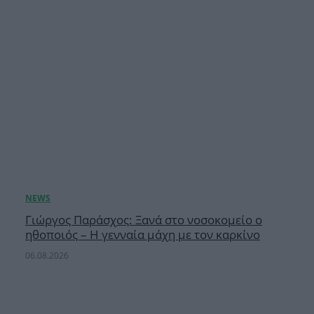
Γιώργος Παράσχος: Ξανά στο νοσοκομείο ο
ηθοποιός – Η γενναία μάχη με τον καρκίνο
06.08.2026