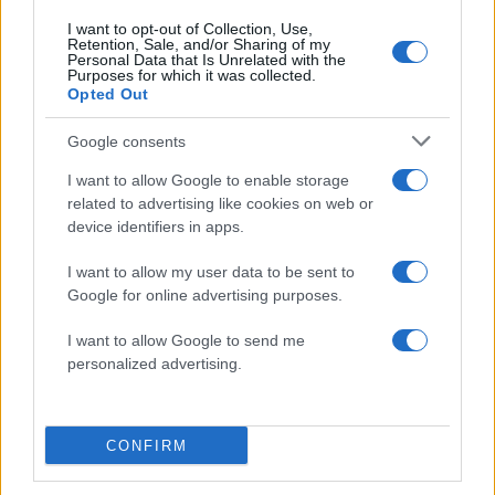
29.04.2022
I want to opt-out of Collection, Use,
Retention, Sale, and/or Sharing of my
Family
Personal Data that Is Unrelated with the
Purposes for which it was collected.
Παιδικό δωμάτιο: Ιδέες για υπέροχο
Opted Out
Χριστουγεννιάτικο στολισμό
Google consents
24.11.2021
Family
,
Τασεις
,
Υπνοδωματιο
I want to allow Google to enable storage
Παιδικό δωμάτιο: Οι τάσεις για το φετινό
related to advertising like cookies on web or
device identifiers in apps.
Φθινόπωρο – Χειμώνα
10.10.2021
I want to allow my user data to be sent to
Family
Google for online advertising purposes.
7 ερωτήσεις για να τσεκάρεις αν το
I want to allow Google to send me
δωμάτιο του είναι ασφαλές!
personalized advertising.
ΔΙΑΦΗΜΙΣΗ
CONFIRM