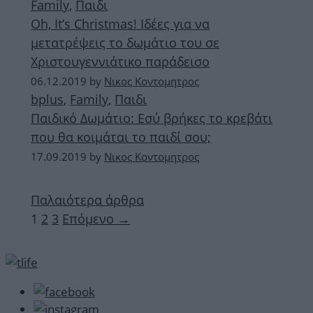
Family
,
Παιδι
Oh, It’s Christmas! Ιδέες για να
μετατρέψεις το δωμάτιο του σε
Χριστουγεννιάτικο παράδεισο
06.12.2019
by
Νικος Κοντομητρος
bplus
,
Family
,
Παιδι
Παιδικό Δωμάτιο: Εσύ βρήκες το κρεβάτι
που θα κοιμάται το παιδί σου;
17.09.2019
by
Νικος Κοντομητρος
Παλαιότερα άρθρα
Σελίδα
Σελίδα
Σελίδα
1
2
3
Επόμενο
→