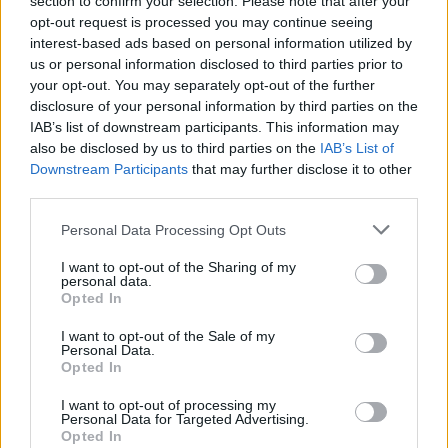
section to confirm your selection. Please note that after your
opt-out request is processed you may continue seeing
interest-based ads based on personal information utilized by
us or personal information disclosed to third parties prior to
your opt-out. You may separately opt-out of the further
disclosure of your personal information by third parties on the
IAB’s list of downstream participants. This information may
also be disclosed by us to third parties on the
IAB’s List of
Downstream Participants
that may further disclose it to other
third parties.
Please note that this website/app uses one or more Google
Personal Data Processing Opt Outs
services and may gather and store information including but
not limited to your visit or usage behaviour. You may click to
I want to opt-out of the Sharing of my
Family
personal data.
grant or deny consent to Google and its third-party tags to
Opted In
Παιδικό δωμάτιο: 5 ιδέες για
use your data for below specified purposes in below Google
consent section.
Χριστουγεννιάτικη διακόσμηση
I want to opt-out of the Sale of my
Personal Data.
28.11.2022
Opted In
Family
I want to opt-out of processing my
6 τρόποι να φέρεις την Άνοιξη στο
Personal Data for Targeted Advertising.
Opted In
παιδικό δωμάτιο