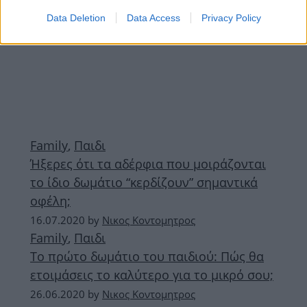
Data Deletion
Data Access
Privacy Policy
Family
,
Παιδι
Ήξερες ότι τα αδέρφια που μοιράζονται
το ίδιο δωμάτιο “κερδίζουν” σημαντικά
οφέλη;
16.07.2020
by
Νικος Κοντομητρος
Family
,
Παιδι
Το πρώτο δωμάτιο του παιδιού: Πώς θα
ετοιμάσεις το καλύτερο για το μικρό σου;
26.06.2020
by
Νικος Κοντομητρος