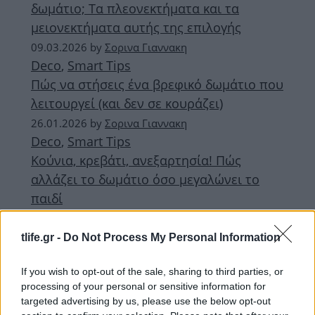
δωμάτιο; Τα πλεονεκτήματα και τα
μειονεκτήματα αυτής της επιλογής
09.03.2026
by
Σορινα Γιαννακη
Deco
,
Smart Tips
Πώς να στήσεις ένα βρεφικό δωμάτιο που
λειτουργεί (και δεν σε κουράζει)
26.01.2026
by
Σορινα Γιαννακη
Deco
,
Smart Tips
Κούνια, κρεβάτι, ανεξαρτησία! Πώς
αλλάζει το δωμάτιο όσο μεγαλώνει το
παιδί
10.11.2025
by
Σορινα Γιαννακη
Deco
,
Τασεις
tlife.gr -
Do Not Process My Personal Information
Ιδέες διακόσμησης για παιδικό δωμάτιο
If you wish to opt-out of the sale, sharing to third parties, or
που ακόμα και ένας ενήλικας θα ζήλευε!
processing of your personal or sensitive information for
targeted advertising by us, please use the below opt-out
ΔΙΑΦΗΜΙΣΗ