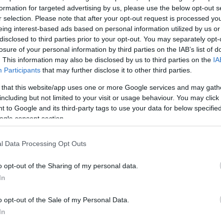
 παιδιών μας και εφαρμογή
formation for targeted advertising by us, please use the below opt-out s
φάσεων μέσα στην οικογένεια,
r selection. Please note that after your opt-out request is processed y
ποφύγουμε εντελώς τις φωνές
eing interest-based ads based on personal information utilized by us or
disclosed to third parties prior to your opt-out. You may separately opt-
losure of your personal information by third parties on the IAB’s list of
. This information may also be disclosed by us to third parties on the
IA
 μεγάλο βαθμό, φταίει ο τρόπος
Participants
that may further disclose it to other third parties.
ες τιμωρίες και τα μαλώματα
 that this website/app uses one or more Google services and may gath
ς των παιδιών της δεκαετίας του
including but not limited to your visit or usage behaviour. You may click 
όν οι άνθρωποι πάντα μιμούμαστε
 to Google and its third-party tags to use your data for below specifi
ς των
παιδικών μας χρόνων
.
ogle consent section.
αι επαρκής δικαιολογία, αφού
 λιγότερο φωνάζουν οι γονείς
l Data Processing Opt Outs
ο περιθώριο τους δίνουν να
o opt-out of the Sharing of my personal data.
εποίθηση.
In
ΗΜΙΣΗ
o opt-out of the Sale of my Personal Data.
In