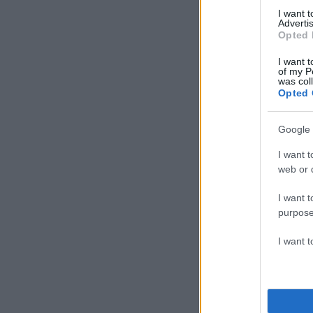
I want 
Advertis
Opted 
I want t
of my P
was col
Opted 
Google 
I want t
web or d
I want t
purpose
I want 