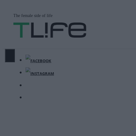
Μετάβαση
σε
The female side of life
περιεχόμενο
ΜΕΝΟΎ