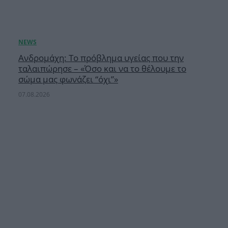
Ανδρομάχη: Το πρόβλημα υγείας που την
ταλαιπώρησε – «Όσο και να το θέλουμε το
σώμα μας φωνάζει “όχι”»
07.08.2026