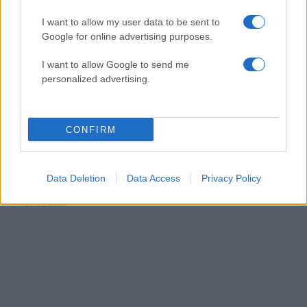
I want to allow my user data to be sent to
Google for online advertising purposes.
I want to allow Google to send me
personalized advertising.
CONFIRM
Ιωάννα Τούνη: Δημοσίευσε πρώτη φορά κοινή
φωτογραφία με τον Δημήτρη Σπυριδωνίδη από
Data Deletion
Data Access
Privacy Policy
τις διακοπές τους στην Ίμπιζα
07.08.2026