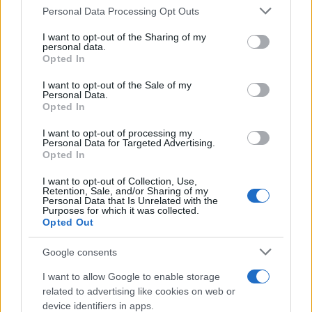
Please note that this website/app uses one or more Google
Personal Data Processing Opt Outs
services and may gather and store information including but
not limited to your visit or usage behaviour. You may click to
I want to opt-out of the Sharing of my
personal data.
grant or deny consent to Google and its third-party tags to
Opted In
use your data for below specified purposes in below Google
consent section.
I want to opt-out of the Sale of my
Personal Data.
Opted In
I want to opt-out of processing my
Personal Data for Targeted Advertising.
Opted In
5 καλοκαιρινά φρούτα πλούσια σε φυτικές ίνες
I want to opt-out of Collection, Use,
για καλύτερη πέψη και μεγαλύτερο κορεσμό
Retention, Sale, and/or Sharing of my
Personal Data that Is Unrelated with the
07.08.2026
Purposes for which it was collected.
Opted Out
Google consents
I want to allow Google to enable storage
related to advertising like cookies on web or
device identifiers in apps.