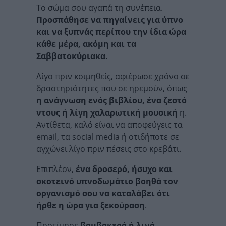
Το σώμα σου αγαπά τη συνέπεια.
Προσπάθησε να πηγαίνεις για ύπνο
και να ξυπνάς περίπου την ίδια ώρα
κάθε μέρα, ακόμη και τα
Σαββατοκύριακα.
Λίγο πριν κοιμηθείς, αφιέρωσε χρόνο σε
δραστηριότητες που σε ηρεμούν, όπως
η ανάγνωση ενός βιβλίου, ένα ζεστό
ντους ή λίγη χαλαρωτική μουσική
η.
Αντίθετα, καλό είναι να αποφεύγεις τα
email, τα social media ή οτιδήποτε σε
αγχώνει λίγο πριν πέσεις στο κρεβάτι.
Επιπλέον,
ένα δροσερό, ήσυχο και
σκοτεινό υπνοδωμάτιο βοηθά τον
οργανισμό σου να καταλάβει ότι
ήρθε η ώρα για ξεκούραση
.
Προτίμησε
βαμβακερά ή λινά