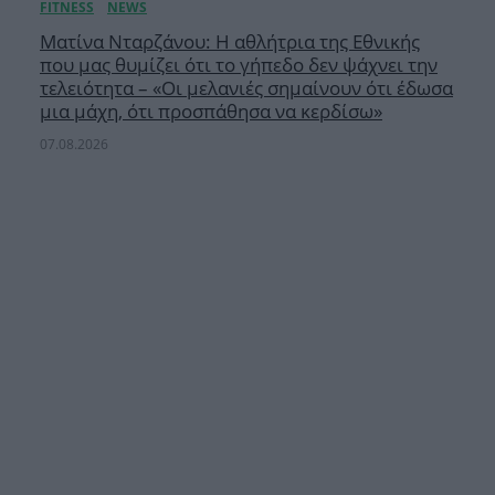
Ματίνα Νταρζάνου: Η αθλήτρια της Εθνικής
που μας θυμίζει ότι το γήπεδο δεν ψάχνει την
τελειότητα – «Οι μελανιές σημαίνουν ότι έδωσα
μια μάχη, ότι προσπάθησα να κερδίσω»
07.08.2026