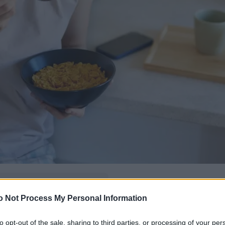
δώ
και πρόσθεσέ μας
o Not Process My Personal Information
εις πιο συχνά
to opt-out of the sale, sharing to third parties, or processing of your per