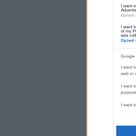
I want 
Advertis
Opted 
I want t
of my P
was col
Opted 
Google 
I want t
web or d
I want t
purpose
I want 