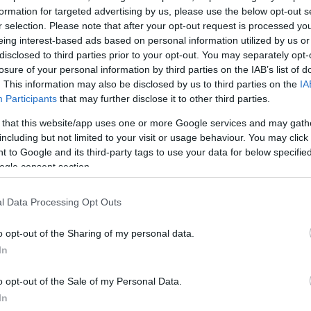
formation for targeted advertising by us, please use the below opt-out s
ΔΙΑΦΗ
ό τις πιο συχνές διατροφικές
r selection. Please note that after your opt-out request is processed y
eing interest-based ads based on personal information utilized by us or
στις γυναίκες. Ωστόσο, πριν
disclosed to third parties prior to your opt-out. You may separately opt-
ανισμός συχνά στέλνει τα
losure of your personal information by third parties on the IAB’s list of
χαμηλά επίπεδα φεριτίνης
.
. This information may also be disclosed by us to third parties on the
IA
Participants
that may further disclose it to other third parties.
 δυσκολεύεσαι να συγκεντρωθείς
 that this website/app uses one or more Google services and may gath
 πέφτουν περισσότερο από το
including but not limited to your visit or usage behaviour. You may click 
α κρύβεται σε αυτή τη
μικρή
 to Google and its third-party tags to use your data for below specifi
ρωτεΐνη
.
ogle consent section.
l Data Processing Opt Outs
ΗΜΙΣΗ
o opt-out of the Sharing of my personal data.
In
o opt-out of the Sale of my Personal Data.
In