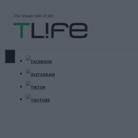
Μετάβαση
σε
The female side of life
περιεχόμενο
ΜΕΝΟΎ