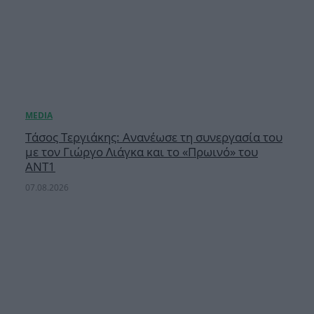
Τάσος Τεργιάκης: Ανανέωσε τη συνεργασία του
με τον Γιώργο Λιάγκα και το «Πρωινό» του
ΑΝΤ1
07.08.2026