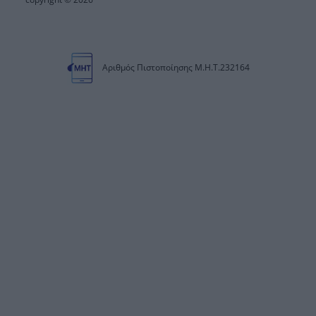
Αριθμός Πιστοποίησης Μ.Η.Τ.232164