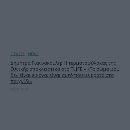
Δήμητρα Γιαννακούλη: Η τερματοφύλακας της
Εθνικής αποκλειστικά στο TLIFE – «Το σώμα μου
δεν είναι εικόνα, είναι αυτό που με κρατά στο
παιχνίδι»
07.08.2026