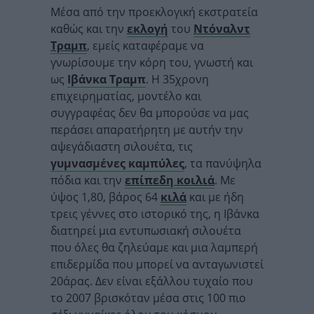
Μέσα από την προεκλογική εκστρατεία
καθώς και την
εκλογή
του
Ντόναλντ
Τραμπ
,
εμείς καταφέραμε να
γνωρίσουμε την κόρη του, γνωστή και
ως
Ιβάνκα Τραμπ
. H
35χρονη
επιχειρηματίας, μοντέλο και
συγγραφέας δεν θα μπορούσε να μας
περάσει απαρατήρητη με αυτήν την
αψεγάδιαστη σιλουέτα, τις
γυμνασμένες καμπύλες
, τα πανύψηλα
πόδια και την
επίπεδη κοιλιά
. Με
ύψος 1,80, βάρος 64
κιλά
και με ήδη
τρεις γέννες στο ιστορικό της, η
Ιβάνκα
διατηρεί μια εντυπωσιακή σιλουέτα
που όλες θα ζηλεύαμε και μια λαμπερή
επιδερμίδα που μπορεί να ανταγωνιστεί
20άρας. Δεν είναι εξάλλου τυχαίο που
το 2007 βρισκόταν μέσα στις 100 πιο