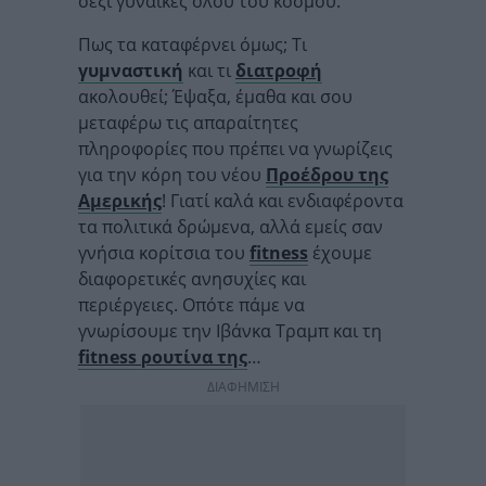
σέξι γυναίκες όλου του κόσμου.
Πως τα καταφέρνει όμως; Τι
γυμναστική
και τι
διατροφή
ακολουθεί; Έψαξα, έμαθα και σου
μεταφέρω τις απαραίτητες
πληροφορίες που πρέπει να γνωρίζεις
για την κόρη του νέου
Προέδρου της
Αμερικής
! Γιατί καλά και ενδιαφέροντα
τα πολιτικά δρώμενα, αλλά εμείς σαν
γνήσια κορίτσια του
fitness
έχουμε
διαφορετικές ανησυχίες και
περιέργειες. Οπότε πάμε να
γνωρίσουμε την
Ιβάνκα Τραμπ
και τη
fitness
ρουτίνα της
…
ΔΙΑΦΗΜΙΣΗ