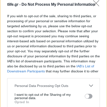
tlife.gr -
Do Not Process My Personal Information
If you wish to opt-out of the sale, sharing to third parties, or
processing of your personal or sensitive information for
targeted advertising by us, please use the below opt-out
section to confirm your selection. Please note that after your
opt-out request is processed you may continue seeing
interest-based ads based on personal information utilized by
Carys Douglas: Η κόρη τoυ Michael Douglas και
us or personal information disclosed to third parties prior to
της Catherine Zeta-Jones εξελίσσεται στο νέο it-
your opt-out. You may separately opt-out of the further
girl του Hollywood
disclosure of your personal information by third parties on the
IAB’s list of downstream participants. This information may
05.08.2026
also be disclosed by us to third parties on the
IAB’s List of
Downstream Participants
that may further disclose it to other
third parties.
Please note that this website/app uses one or more Google
Personal Data Processing Opt Outs
services and may gather and store information including but
not limited to your visit or usage behaviour. You may click to
I want to opt-out of the Sharing of my
personal data.
grant or deny consent to Google and its third-party tags to
Opted In
use your data for below specified purposes in below Google