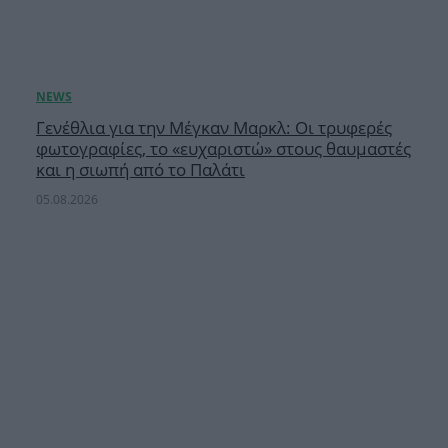
Γενέθλια για την Μέγκαν Μαρκλ: Οι τρυφερές
φωτογραφίες, το «ευχαριστώ» στους θαυμαστές
και η σιωπή από το Παλάτι
05.08.2026