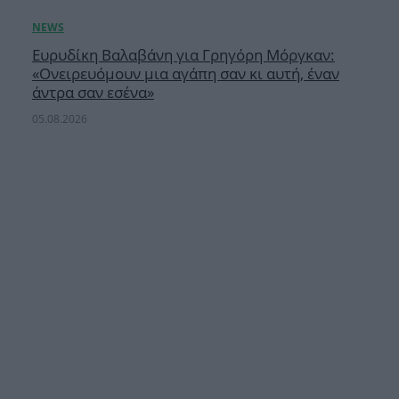
Ευρυδίκη Βαλαβάνη για Γρηγόρη Μόργκαν:
«Oνειρευόμουν μια αγάπη σαν κι αυτή, έναν
άντρα σαν εσένα»
05.08.2026