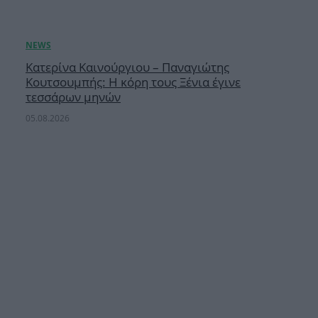
Κατερίνα Καινούργιου – Παναγιώτης
Κουτσουμπής: Η κόρη τους Ξένια έγινε
τεσσάρων μηνών
05.08.2026