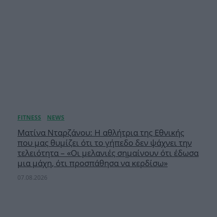
Ματίνα Νταρζάνου: Η αθλήτρια της Εθνικής
που μας θυμίζει ότι το γήπεδο δεν ψάχνει την
τελειότητα – «Οι μελανιές σημαίνουν ότι έδωσα
μια μάχη, ότι προσπάθησα να κερδίσω»
07.08.2026