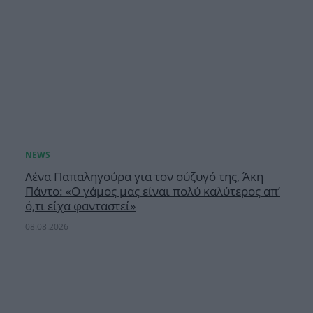
Λένα Παπαληγούρα για τον σύζυγό της, Άκη
Πάντο: «Ο γάμος μας είναι πολύ καλύτερος απ’
ό,τι είχα φανταστεί»
08.08.2026