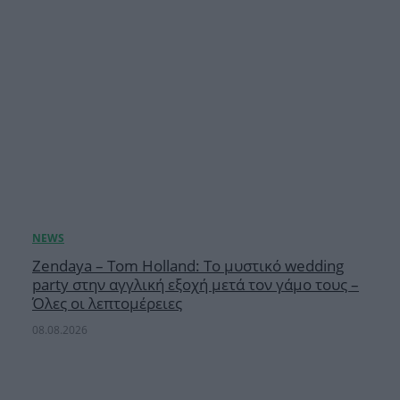
Zendaya – Tom Holland: Το μυστικό wedding
party στην αγγλική εξοχή μετά τον γάμο τους –
Όλες οι λεπτομέρειες
08.08.2026