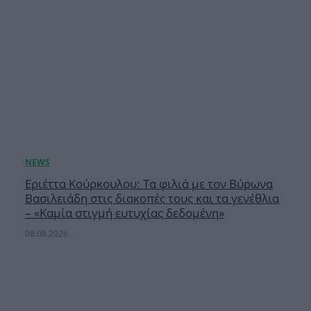
Εριέττα Κούρκουλου: Τα φιλιά με τον Βύρωνα
Βασιλειάδη στις διακοπές τους και τα γενέθλια
– «Καμία στιγμή ευτυχίας δεδομένη»
08.08.2026