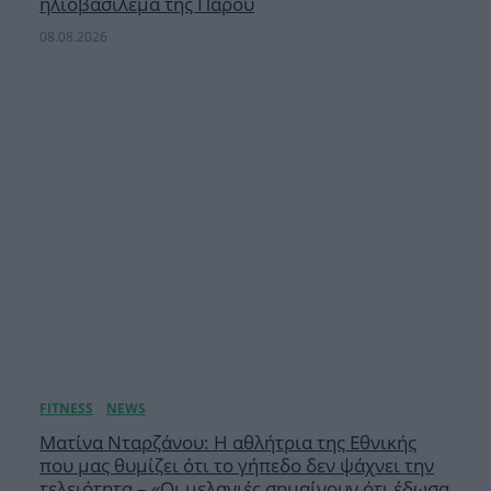
ηλιοβασίλεμα της Πάρου
08.08.2026
Ματίνα Νταρζάνου: Η αθλήτρια της Εθνικής
που μας θυμίζει ότι το γήπεδο δεν ψάχνει την
τελειότητα – «Οι μελανιές σημαίνουν ότι έδωσα