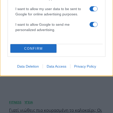
τη δική τους «Dolce Vita» – Ο μήνας του μέλιτος
με σκάφος στην Ιταλία συνεχίζεται
I want to allow my user data to be sent to
Google for online advertising purposes.
09.08.2026
I want to allow Google to send me
personalized advertising.
CONFIRM
Data Deletion
Data Access
Privacy Policy
Γιατί νιώθεις πιο κουρασμένη το καλοκαίρι; Οι