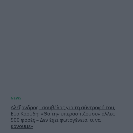
Αλέξανδρος Τσουβέλας για τη σύντροφό του,
Εύα Καρύδη: «Θα την υπερασπιζόμουν άλλες
500 φορές – Δεν έχει φωτογένεια, τι να
κάνουμε»