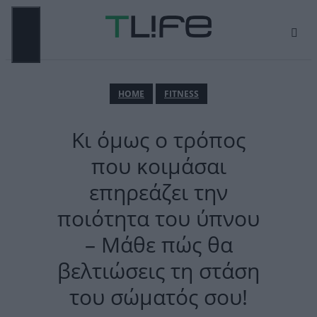
Μετάβαση
σε
περιεχόμενο
ΜΕΝΟΎ
ΗΟΜΕ
FITNESS
Κι όμως ο τρόπος
που κοιμάσαι
επηρεάζει την
ποιότητα του ύπνου
– Μάθε πώς θα
βελτιώσεις τη στάση
του σώματός σου!