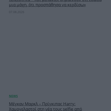
μια μάχη, ότι προσπάθησα να κερδίσω»
07.08.2026
Μέγκαν Μαρκλ – Πρίγκιπας Harry:
Χαμογελαστοί στη νέα τους selfie από