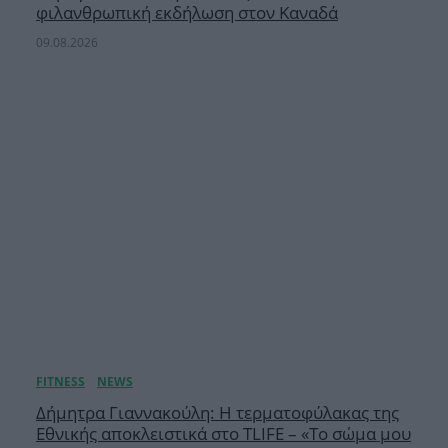
φιλανθρωπική εκδήλωση στον Καναδά
09.08.2026
Δήμητρα Γιαννακούλη: Η τερματοφύλακας της
Εθνικής αποκλειστικά στο TLIFE – «Το σώμα μου