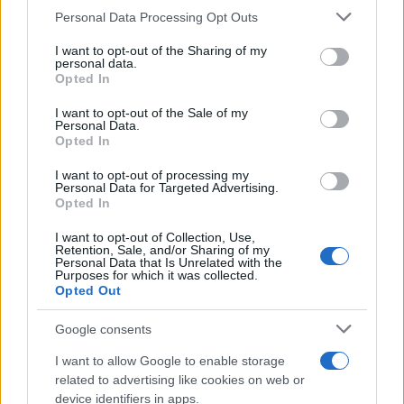
Please note that this website/app uses one or more Google
5 snacks που θα σε κρατήσουν χορτάτη στην
Personal Data Processing Opt Outs
services and may gather and store information including but
παραλία
not limited to your visit or usage behaviour. You may click to
I want to opt-out of the Sharing of my
personal data.
09.08.2026
grant or deny consent to Google and its third-party tags to
Opted In
use your data for below specified purposes in below Google
consent section.
I want to opt-out of the Sale of my
Personal Data.
Opted In
I want to opt-out of processing my
Personal Data for Targeted Advertising.
Opted In
I want to opt-out of Collection, Use,
Retention, Sale, and/or Sharing of my
Personal Data that Is Unrelated with the
Purposes for which it was collected.
Opted Out
Google consents
I want to allow Google to enable storage
related to advertising like cookies on web or
Αμαλία Κωστοπούλου – Τζέικ Μέντγουελ: Ζουν
device identifiers in apps.