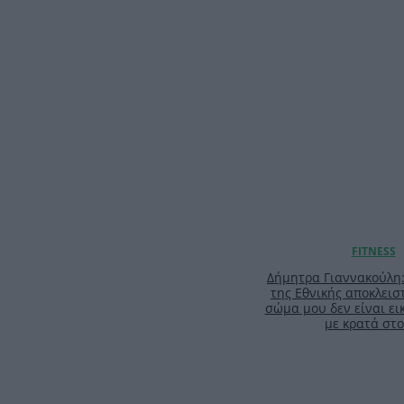
Δήμητρα Γιαννακούλη
της Εθνικής αποκλειστ
σώμα μου δεν είναι ει
με κρατά στο