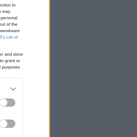
ection to
ou may
 personal
out of the
 downstream
B’s List of
er and store
to grant or
ed purposes