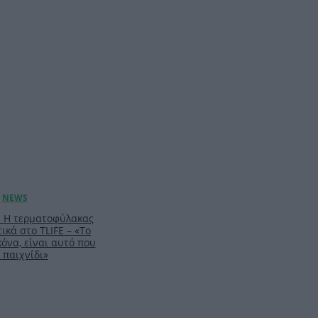
: Η τερματοφύλακας
ικά στο TLIFE – «Το
κόνα, είναι αυτό που
 παιχνίδι»