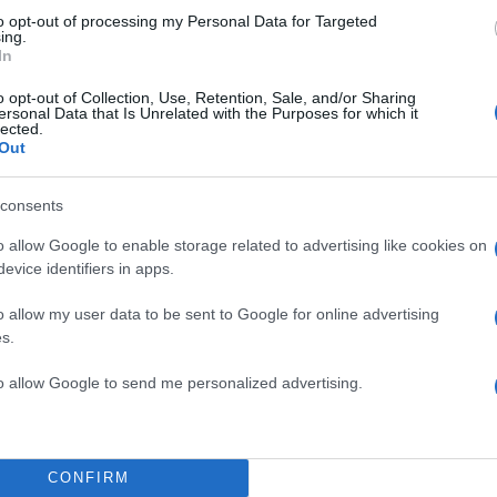
α βοηθάει στην απώλεια
to opt-out of processing my Personal Data for Targeted
ing.
 χρησιμοποιήσουμε λίπος
In
αγείρεμα στον ατμό είναι
o opt-out of Collection, Use, Retention, Sale, and/or Sharing
 διατηρούν το χρώμα, τη
ersonal Data that Is Unrelated with the Purposes for which it
lected.
 τους.
Out
ροτιμότερο να
TOP STO
consents
 διατηρούνται καλύτερα
 η βιταμίνη C και τα
o allow Google to enable storage related to advertising like cookies on
evice identifiers in apps.
ες αδυνατίσματος, όσο
ότερο να επιλέγουμε
o allow my user data to be sent to Google for online advertising
s.
ν πρέπει να ξεχνάτε και
to allow Google to send me personalized advertising.
 διατροφής που
υμάτων, την αυξημένη
τική κατανάλωση
CONFIRM