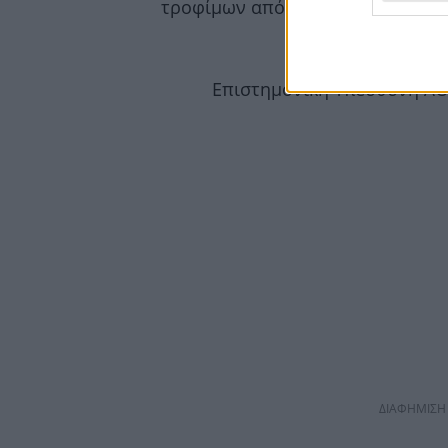
τροφίμων από όλες τις ομάδες.
Κλινική Διαιτολό
Επιστημονική Υπεύθυνη ΛΟ
ΔΙΑΦΗΜΙΣΗ