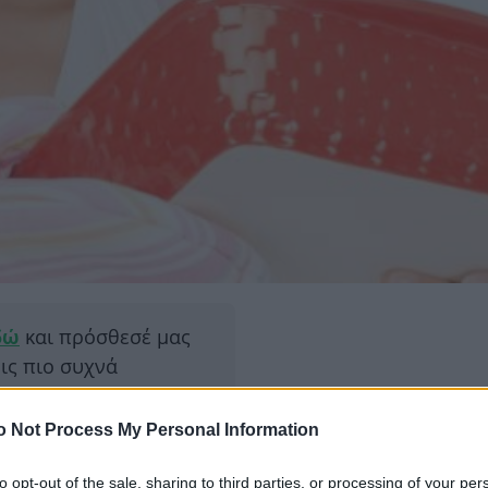
δώ
και πρόσθεσέ μας
εις πιο συχνά
o Not Process My Personal Information
ΔΙΑΦΗ
 ΑΤΜΟ¨! Μπορείτε αν
ώμε φαγητά
to opt-out of the sale, sharing to third parties, or processing of your per