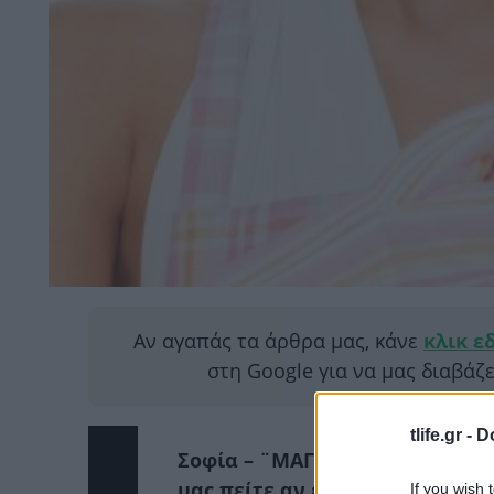
Αν αγαπάς τα άρθρα μας, κάνε
κλικ ε
στη Google για να μας διαβάζ
tlife.gr -
D
Σοφία – ¨ΜΑΓΕΙΡΕΥΟΝΤΑΣ ΣΤΟΝ
μας πείτε αν είναι καλό να τρ
If you wish 