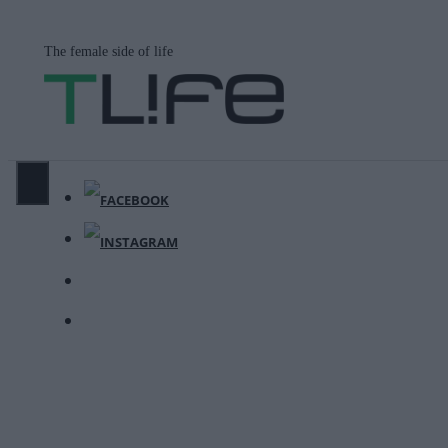
Μετάβαση
σε
The female side of life
περιεχόμενο
ΜΕΝΟΎ