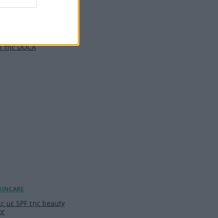
ιλ: Η capsule
υ θα σε βγάλει
t minute αγορές με
ή της DOCA
ς με SPF της beauty
or