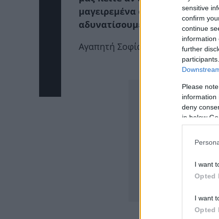
sensitive in
μαγειρεμένα στον ατμομάγειρα
confirm you
αδυνατίσουμε με αυτό τον τρό
continue se
information 
Αγαπητή Σοφία,
further disc
participants
Downstream 
ΔΙΑΦΗΜΙΣΗ
Please note
information 
deny consent
in below Go
Persona
I want t
Opted 
I want t
Opted 