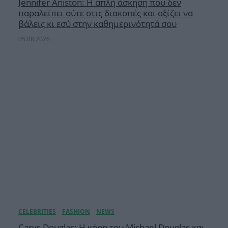
Jennifer Aniston: Η απλή άσκηση που δεν
παραλείπει ούτε στις διακοπές και αξίζει να
βάλεις κι εσύ στην καθημερινότητά σου
05.08.2026
Carys Douglas: Η κόρη τoυ Michael Douglas και