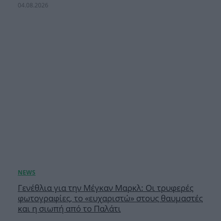
04.08.2026
Γενέθλια για την Μέγκαν Μαρκλ: Οι τρυφερές
φωτογραφίες, το «ευχαριστώ» στους θαυμαστές
και η σιωπή από το Παλάτι