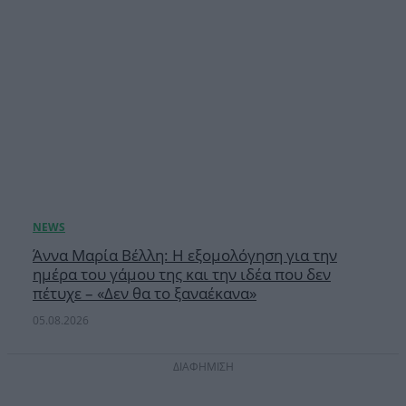
Άννα Μαρία Βέλλη: Η εξομολόγηση για την
ημέρα του γάμου της και την ιδέα που δεν
πέτυχε – «Δεν θα το ξαναέκανα»
05.08.2026
ΔΙΑΦΗΜΙΣΗ