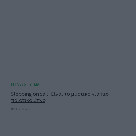
Stepping on salt: Eίναι το μυστικό για πιο
ποιοτικό ύπνο;
01.08.2026