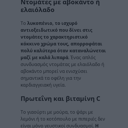
Ντομάτες με αβοκάντο ή
ελαιόλαδο
Το
λυκοπένιο, το ισχυρό
αντιοξειδωτικό που δίνει στις
ντομάτες το χαρακτηριστικό
κόκκινο χρώμα τους, απορροφάται
πολύ καλύτερα όταν καταναλώνεται
μαζί με καλά λιπαρά
. Ένας απλός
συνδυασμός ντομάτας με ελαιόλαδο ή
αβοκάντο μπορεί να ενισχύσει
σημαντικά τα οφέλη για την
καρδιαγγειακή υγεία.
Πρωτεΐνη και βιταμίνη C
Το γιαούρτι με μούρα, το ψάρι με
λεμόνι ή το κοτόπουλο με πιπεριές δεν
είναι μόνο γευστικοί συνδυασμοί.
Η