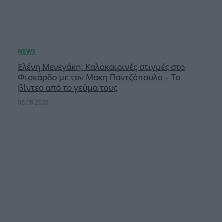
Ελένη Μενεγάκη: Καλοκαιρινές στιγμές στο
Φισκάρδο με τον Μάκη Παντζόπουλο – Το
βίντεο από το γεύμα τους
06.08.2026