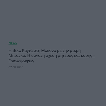
Η Βίκυ Καγιά στη Μύκονο με την μικρή
Μπιάνκα: Η δυνατή σχέση μητέρας και κόρης –
Φωτογραφίες
07.08.2026