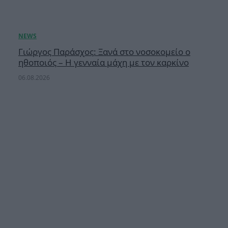
Γιώργος Παράσχος: Ξανά στο νοσοκομείο ο
ηθοποιός – Η γενναία μάχη με τον καρκίνο
06.08.2026