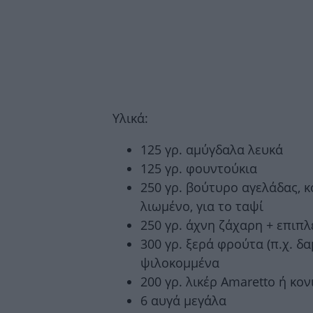
Υλικά:
125 γρ. αμύγδαλα λευκά
125 γρ. φουντούκια
250 γρ. βούτυρο αγελάδας, κ
λιωμένο, για το ταψί
250 γρ. άχνη ζάχαρη + επιπ
300 γρ. ξερά φρούτα (π.χ. δ
ψιλοκομμένα
200 γρ. λικέρ Amaretto ή κον
6 αυγά μεγάλα