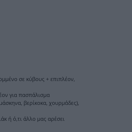
ομμένο σε κύβους + επιπλέον,
λέον για πασπάλισμα
αμάσκηνα, βερίκοκα, χουρμάδες),
ιάκ ή ό,τι άλλο μας αρέσει