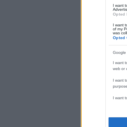
I want 
Advertis
Opted 
I want t
of my P
was col
Opted 
Google 
I want t
web or d
I want t
purpose
I want 