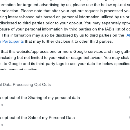
formation for targeted advertising by us, please use the below opt-out s
ΔΙΑΦΗ
εκινά!
Αυτού του παραδοσιακού
r selection. Please note that after your opt-out request is processed y
eing interest-based ads based on personal information utilized by us or
και πως την παραμονή της
disclosed to third parties prior to your opt-out. You may separately opt-
ομμάτι μας να έχει το τυχερό
losure of your personal information by third parties on the IAB’s list of
φτιάξεις με τα χεράκια σου (όχι,
. This information may also be disclosed by us to third parties on the
IA
 το φλουρί) και να της δώσει
Participants
that may further disclose it to other third parties.
ρώσαμε τις
5 αγαπημένες μας
 that this website/app uses one or more Google services and may gath
δεν θα σε αφήσου να σταματήσεις
including but not limited to your visit or usage behaviour. You may click 
 to Google and its third-party tags to use your data for below specifi
ogle consent section.
βασιλόπιτα
l Data Processing Opt Outs
ΗΜΙΣΗ
o opt-out of the Sharing of my personal data.
In
o opt-out of the Sale of my Personal Data.
In