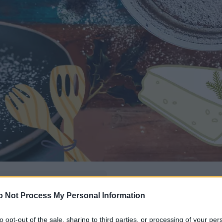
δώ
και πρόσθεσέ μας
o Not Process My Personal Information
εις πιο συχνά
to opt-out of the sale, sharing to third parties, or processing of your per