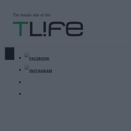
Μετάβαση
σε
The female side of life
περιεχόμενο
ΜΕΝΟΎ