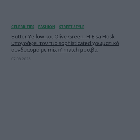
Butter Yellow και Olive Green: Η Elsa Hosk
υπογράφει τον πιο sophisticated χρωματικό
συνδυασμό με mix n’ match μοτίβα
07.08.2026