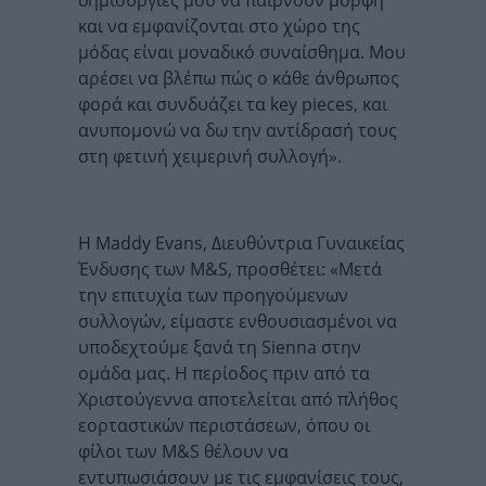
δημιουργίες μου να παίρνουν μορφή
και να εμφανίζονται στο χώρο της
μόδας είναι μοναδικό συναίσθημα. Μου
αρέσει να βλέπω πώς ο κάθε άνθρωπος
φορά και συνδυάζει τα key pieces, και
ανυπομονώ να δω την αντίδρασή τους
στη φετινή χειμερινή συλλογή».
Η Maddy Evans, Διευθύντρια Γυναικείας
Ένδυσης των M&S, προσθέτει: «Μετά
την επιτυχία των προηγούμενων
συλλογών, είμαστε ενθουσιασμένοι να
υποδεχτούμε ξανά τη Sienna στην
ομάδα μας. Η περίοδος πριν από τα
Χριστούγεννα αποτελείται από πλήθος
εορταστικών περιστάσεων, όπου οι
φίλοι των M&S θέλουν να
εντυπωσιάσουν με τις εμφανίσεις τους,