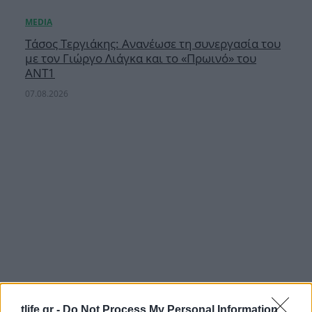
Τάσος Τεργιάκης: Ανανέωσε τη συνεργασία του
με τον Γιώργο Λιάγκα και το «Πρωινό» του
ΑΝΤ1
07.08.2026
tlife.gr -
Do Not Process My Personal Information