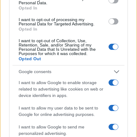
Personal Data.
Opted In
Στέφανος Τσιτσιπάς: Οι τρυφερές στιγμές με
I want to opt-out of processing my
την καλλονή σύντροφό του, Kristen Thoms
Personal Data for Targeted Advertising.
Opted In
08.08.2026
I want to opt-out of Collection, Use,
Retention, Sale, and/or Sharing of my
ΔΙΑΦΗΜΙΣΗ
Personal Data that Is Unrelated with the
Purposes for which it was collected.
Opted Out
Google consents
I want to allow Google to enable storage
related to advertising like cookies on web or
device identifiers in apps.
AND MORE
I want to allow my user data to be sent to
Google for online advertising purposes.
I want to allow Google to send me
personalized advertising.