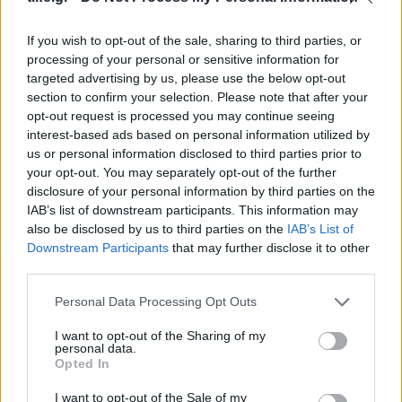
If you wish to opt-out of the sale, sharing to third parties, or
Rihanna: Η εκρηκτική επιστροφή της στο
processing of your personal or sensitive information for
καρναβάλι των Μπαρμπάντος – Ένα
targeted advertising by us, please use the below opt-out
εντυπωσιακό look που τιμά την καταγωγή της
section to confirm your selection. Please note that after your
05.08.2026
opt-out request is processed you may continue seeing
interest-based ads based on personal information utilized by
us or personal information disclosed to third parties prior to
your opt-out. You may separately opt-out of the further
disclosure of your personal information by third parties on the
IAB’s list of downstream participants. This information may
also be disclosed by us to third parties on the
IAB’s List of
Downstream Participants
that may further disclose it to other
third parties.
Please note that this website/app uses one or more Google
Personal Data Processing Opt Outs
services and may gather and store information including but
not limited to your visit or usage behaviour. You may click to
I want to opt-out of the Sharing of my
personal data.
grant or deny consent to Google and its third-party tags to
Opted In
use your data for below specified purposes in below Google
consent section.
I want to opt-out of the Sale of my