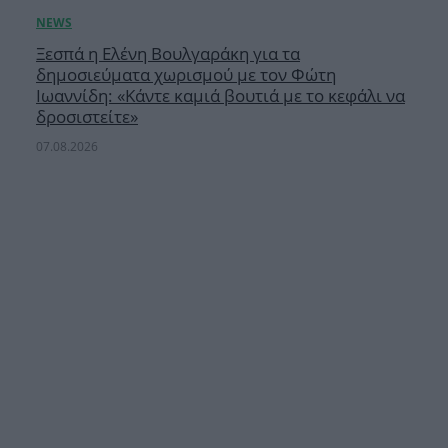
Ξεσπά η Ελένη Βουλγαράκη για τα
δημοσιεύματα χωρισμού με τον Φώτη
Ιωαννίδη: «Κάντε καμιά βουτιά με το κεφάλι να
δροσιστείτε»
07.08.2026