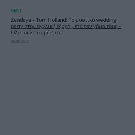
Zendaya – Tom Holland: Το μυστικό wedding
party στην αγγλική εξοχή μετά τον γάμο τους –
Όλες οι λεπτομέρειες
08.08.2026