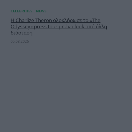
Η Charlize Theron ολοκλήρωσε το «The
Odyssey» press tour με ένα look από άλλη
διάσταση
05.08.2026