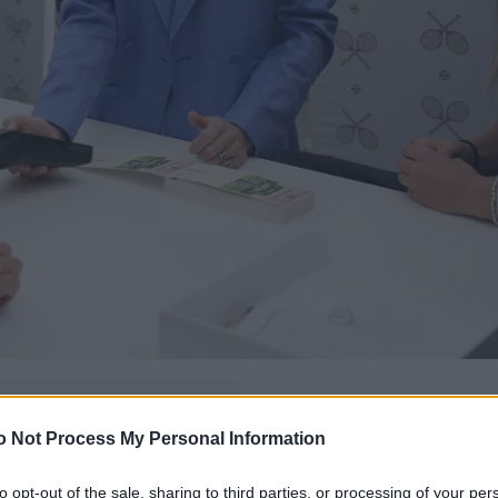
δώ
και πρόσθεσέ μας
o Not Process My Personal Information
εις πιο συχνά
to opt-out of the sale, sharing to third parties, or processing of your per