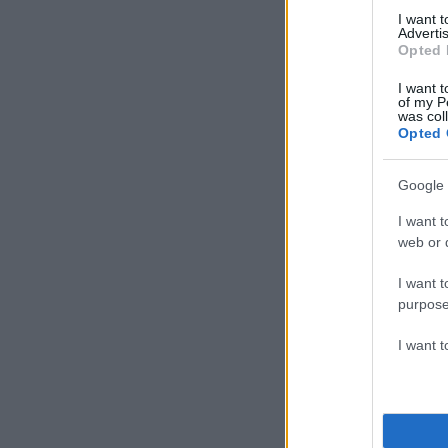
I want 
Advertis
Opted 
I want t
of my P
was col
Opted 
Google 
I want t
web or d
I want t
purpose
I want 