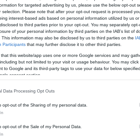
formation for targeted advertising by us, please use the below opt-out s
ΔΙΑΦΗ
έδειξε για ακόμη μία φορά γιατί
r selection. Please note that after your opt-out request is processed y
ά μέλη της βρετανικής βασιλικής
eing interest-based ads based on personal information utilized by us or
disclosed to third parties prior to your opt-out. You may separately opt-
της στις εξέδρες του Wimbledon,
losure of your personal information by third parties on the IAB’s list of
λους του τένις και να
. This information may also be disclosed by us to third parties on the
IA
ξεχωριστές παραδόσεις του
Participants
that may further disclose it to other third parties.
 that this website/app uses one or more Google services and may gath
including but not limited to your visit or usage behaviour. You may click 
wn Tennis and Croquet Club, η
 to Google and its third-party tags to use your data for below specifi
θηκε το All England Club
ogle consent section.
ουστούμι, με τα μαλλιά της
, αποδεικνύοντας για ακόμη μία
l Data Processing Opt Outs
ονικό summer tailoring.
o opt-out of the Sharing of my personal data.
In
ΗΜΙΣΗ
o opt-out of the Sale of my Personal Data.
In