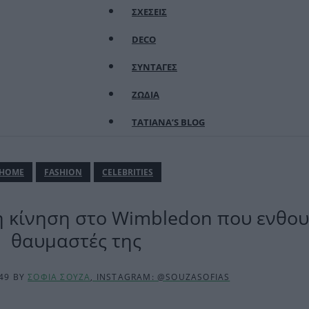
ΣΧΕΣΕΙΣ
DECO
ΣΥΝΤΑΓΕΣ
ΖΩΔΙΑ
TATIANA’S BLOG
ΗΟΜΕ
FASHION
CELEBRITIES
ή κίνηση στο Wimbledon που ενθου
θαυμαστές της
:49
BY
ΣΟΦΙΑ ΣΟΥΖΑ
, INSTAGRAM: @SOUZASOFIAS