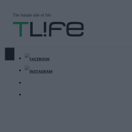
Μετάβαση
σε
The female side of life
περιεχόμενο
ΜΕΝΟΎ