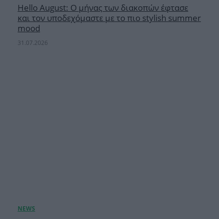
Hello August: Ο μήνας των διακοπών έφτασε
και τον υποδεχόμαστε με το πιο stylish summer
mood
31.07.2026