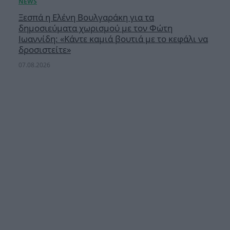
Ξεσπά η Ελένη Βουλγαράκη για τα
δημοσιεύματα χωρισμού με τον Φώτη
Ιωαννίδη: «Κάντε καμιά βουτιά με το κεφάλι να
δροσιστείτε»
07.08.2026