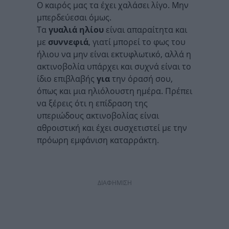
Ο καιρός μας τα έχει χαλάσει λίγο. Μην
μπερδεύεσαι όμως.
Τα
γυαλιά
ηλίου
είναι απαραίτητα και
με
συννεφιά
, γιατί μπορεί το φως του
ήλιου να μην είναι εκτυφλωτικό, αλλά η
ακτινοβολία υπάρχει και συχνά είναι το
ίδιο επιβλαβής
για
την όρασή σου,
όπως και μια ηλιόλουστη ημέρα. Πρέπει
να ξέρεις ότι η επίδραση της
υπεριώδους ακτινοβολίας είναι
αθροιστική και έχει συσχετιστεί με την
πρόωρη εμφάνιση καταρράκτη.
ΔΙΑΦΗΜΙΣΗ