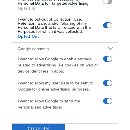
Personal Data for Targeted Advertising.
Opted In
I want to opt-out of Collection, Use,
Kate Moss: Το travel look της αποδεικνύει ότι η
Retention, Sale, and/or Sharing of my
Birkin bag δεν είναι μόνο για… ειδικές
Personal Data that Is Unrelated with the
Purposes for which it was collected.
περιστάσεις
Opted Out
06.08.2026
Google consents
I want to allow Google to enable storage
related to advertising like cookies on web or
device identifiers in apps.
I want to allow my user data to be sent to
Google for online advertising purposes.
I want to allow Google to send me
personalized advertising.
CONFIRM