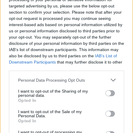
targeted advertising by us, please use the below opt-out
section to confirm your selection. Please note that after your
opt-out request is processed you may continue seeing
Φίλιππος Μιχόπουλος – Κωνσταντίνα
interest-based ads based on personal information utilized by
Ευρυπίδου: Αγκαλιασμένοι και ερωτευμένοι
us or personal information disclosed to third parties prior to
ποζάρουν στο ηλιοβασίλεμα της Σαντορίνης
your opt-out. You may separately opt-out of the further
disclosure of your personal information by third parties on the
07.08.2026
IAB’s list of downstream participants. This information may
also be disclosed by us to third parties on the
IAB’s List of
Downstream Participants
that may further disclose it to other
third parties.
Please note that this website/app uses one or more Google
Personal Data Processing Opt Outs
services and may gather and store information including but
not limited to your visit or usage behaviour. You may click to
I want to opt-out of the Sharing of my
personal data.
grant or deny consent to Google and its third-party tags to
Opted In
use your data for below specified purposes in below Google
consent section.
I want to opt-out of the Sale of my
Personal Data.
Opted In
I want to opt-out of processing my