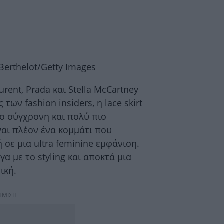
erthelot/Getty Images
rent, Prada και Stella McCartney
 των fashion insiders, η lace skirt
ιο σύγχρονη και πολύ πιο
ίναι πλέον ένα κομμάτι που
 σε μια ultra feminine εμφάνιση.
α με το styling και αποκτά μια
ική.
ΗΜΙΣΗ