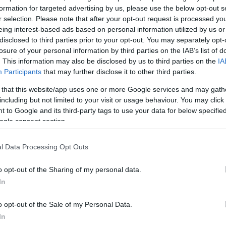
formation for targeted advertising by us, please use the below opt-out s
ή θηλυκότητα. Αν υπάρχει ένα
r selection. Please note that after your opt-out request is processed y
α από κάθε άλλο αυτή τη νέα
eing interest-based ads based on personal information utilized by us or
α η lace
slip skirt
, η μεταξένια,
disclosed to third parties prior to your opt-out. You may separately opt-
losure of your personal information by third parties on the IAB’s list of
αντελένια λεπτομέρεια στο
. This information may also be disclosed by us to third parties on the
IA
ήσει το παγκόσμιο street style
Participants
that may further disclose it to other third parties.
ια: Είναι το κομμάτι που πρέπει
 that this website/app uses one or more Google services and may gath
 σου αν θέλεις αυτή να είναι
including but not limited to your visit or usage behaviour. You may click 
 to Google and its third-party tags to use your data for below specifi
ogle consent section.
l Data Processing Opt Outs
o opt-out of the Sharing of my personal data.
In
o opt-out of the Sale of my Personal Data.
In