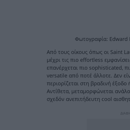
Φωτογραφία: Edward B
Από τους οίκους όπως οι Saint Lau
μέχρι τις πιο effortless εμφανίσεις
επανέρχεται πιο sophisticated, π
versatile από ποτέ άλλοτε. Δεν ε
περιορίζεται στη βραδινή έξοδο ή
Αντίθετα, μεταμορφώνεται ανάλογ
σχεδόν ανεπιτήδευτη cool αισθητ
ΔΙΑΦ