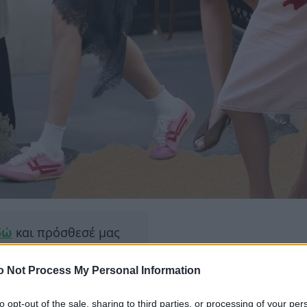
δώ
και πρόσθεσέ μας
εις πιο συχνά
o Not Process My Personal Information
ΔΙΑΦΗ
to opt-out of the sale, sharing to third parties, or processing of your per
ει να ισορροπεί τέλεια ανάμεσα