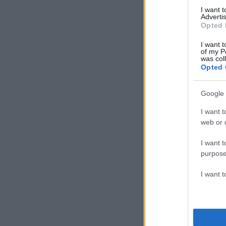
I want 
Advertis
Opted 
I want t
of my P
was col
Opted 
Google 
I want t
web or d
I want t
purpose
I want 