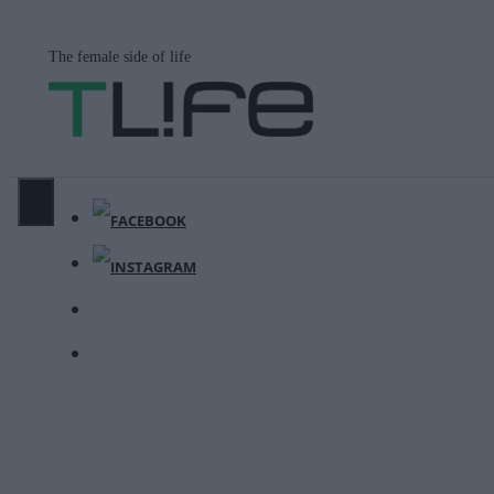
Μετάβαση
σε
The female side of life
περιεχόμενο
ΜΕΝΟΎ