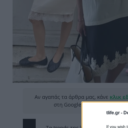
Αν αγαπάς τα άρθρα μας, κάνε
κλικ ε
στη Google για να μας διαβάζ
tlife.gr -
D
If you wish 
Τα trends της Άνοιξης 2026 μοιάζ