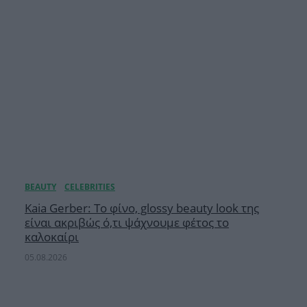
Κaia Gerber: Το φίνο, glossy beauty look της
είναι ακριβώς ό,τι ψάχνουμε φέτος το
καλοκαίρι
05.08.2026