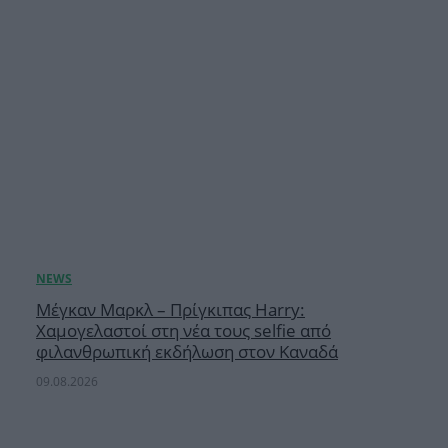
Μέγκαν Μαρκλ – Πρίγκιπας Harry:
Χαμογελαστοί στη νέα τους selfie από
φιλανθρωπική εκδήλωση στον Καναδά
09.08.2026