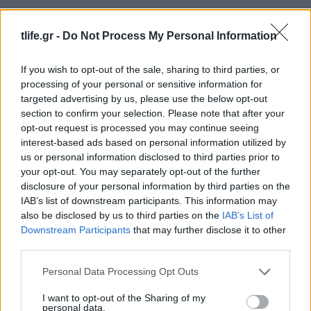
tlife.gr -
Do Not Process My Personal Information
If you wish to opt-out of the sale, sharing to third parties, or
processing of your personal or sensitive information for
targeted advertising by us, please use the below opt-out
section to confirm your selection. Please note that after your
opt-out request is processed you may continue seeing
interest-based ads based on personal information utilized by
us or personal information disclosed to third parties prior to
your opt-out. You may separately opt-out of the further
disclosure of your personal information by third parties on the
IAB’s list of downstream participants. This information may
also be disclosed by us to third parties on the
IAB’s List of
Downstream Participants
that may further disclose it to other
Lindsay Lohan: Έγινε ξανά κοκκινομάλλα και
third parties.
μας γύρισε πίσω στη νοσταλγική δεκαετία των
Please note that this website/app uses one or more Google
’00s
Personal Data Processing Opt Outs
services and may gather and store information including but
06.08.2026
not limited to your visit or usage behaviour. You may click to
I want to opt-out of the Sharing of my
personal data.