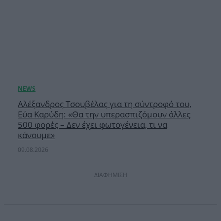
Αλέξανδρος Τσουβέλας για τη σύντροφό του,
Εύα Καρύδη: «Θα την υπερασπιζόμουν άλλες
500 φορές – Δεν έχει φωτογένεια, τι να
κάνουμε»
09.08.2026
ΔΙΑΦΗΜΙΣΗ