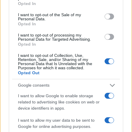
grant or deny consent to Google and its third-party tags to
Opted In
use your data for below specified purposes in below Google
consent section.
I want to opt-out of the Sale of my
Personal Data.
Opted In
I want to opt-out of processing my
Personal Data for Targeted Advertising.
Opted In
I want to opt-out of Collection, Use,
Retention, Sale, and/or Sharing of my
Personal Data that Is Unrelated with the
Purposes for which it was collected.
Opted Out
Google consents
I want to allow Google to enable storage
Κατερίνα Καινούργιου: Αγκαλιά με την
related to advertising like cookies on web or
τεσσάρων μηνών κόρη της με φόντο το
device identifiers in apps.
ηλιοβασίλεμα της Πάρου
I want to allow my user data to be sent to
08.08.2026
Google for online advertising purposes.