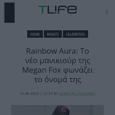
Μετάβαση
σε
περιεχόμενο
ΜΕΝΟΎ
ΗΟΜΕ
BEAUTY
CELEBRITIES
Rainbow Aura: Το
νέο μανικιούρ της
Megan Fox φωνάζει
το όνομά της
23.08.2023 | 12:15
BY
ΔΗΜΗΤΡΑ ΓΚΑΣΙΑΜΗ