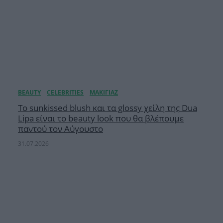
Το sunkissed blush και τα glossy χείλη της Dua
Lipa είναι το beauty look που θα βλέπουμε
παντού τον Αύγουστο
31.07.2026