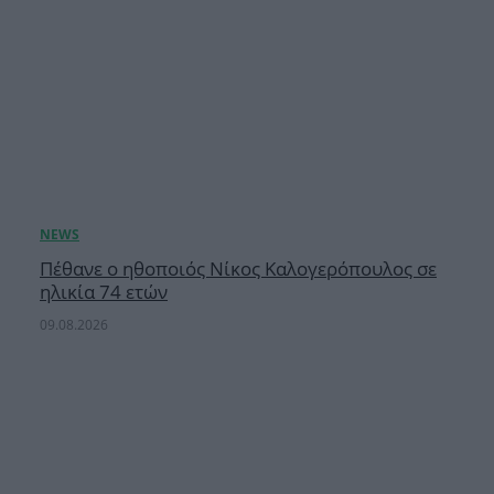
Πέθανε ο ηθοποιός Νίκος Καλογερόπουλος σε
ηλικία 74 ετών
09.08.2026