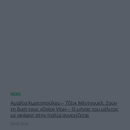
Αμαλία Κωστοπούλου – Τζέικ Μέντγουελ: Ζουν
τη δική τους «Dolce Vita» – Ο μήνας του μέλιτος
με σκάφος στην Ιταλία συνεχίζεται
09.08.2026