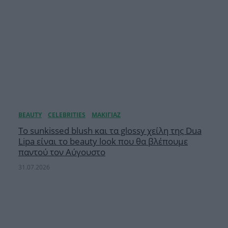
Το sunkissed blush και τα glossy χείλη της Dua
Lipa είναι το beauty look που θα βλέπουμε
παντού τον Αύγουστο
31.07.2026