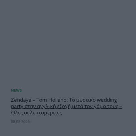
Zendaya – Tom Holland: Το μυστικό wedding
party στην αγγλική εξοχή μετά τον γάμο τους –
Όλες οι λεπτομέρειες
08.08.2026