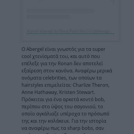
A post shared by Nina Park 박니나 (@ninapark)
Ο Abergel είναι γνωστός για τα super
cool χτενίσματά του, και αυτό που
επέλεξε για την Ronan δεν αποτελεί
εξαίρεση στον κανόνα. Αναφέρω μερικά
ονόματα celebrities, των οποίων τα
hairstyles επιμελείται: Charlize Theron,
Anne Hathaway, Kristen Stewart.
Πρόκειται για ένα αρκετά κοντό bob,
περίπου στο ύψος του σαγονιού, το
οποίο αγκάλιαζε υπέροχα το πρόσωπό
της και την κολάκευε. Για την ιστορία
να αναφέρω πως τα sharp bobs, σαν