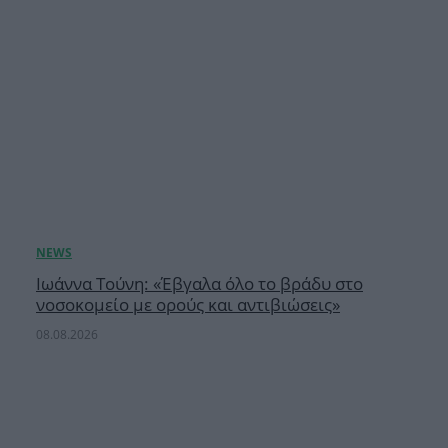
Ιωάννα Τούνη: «Έβγαλα όλο το βράδυ στο
νοσοκομείο με ορούς και αντιβιώσεις»
08.08.2026