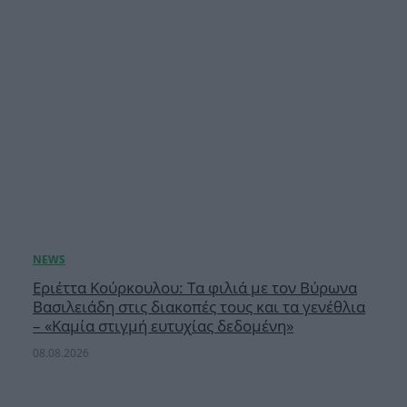
Εριέττα Κούρκουλου: Τα φιλιά με τον Βύρωνα
Βασιλειάδη στις διακοπές τους και τα γενέθλια
– «Καμία στιγμή ευτυχίας δεδομένη»
08.08.2026