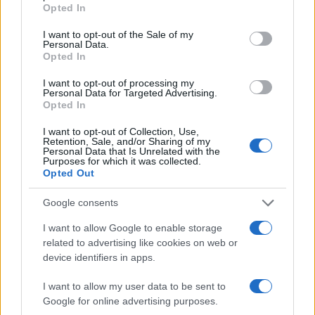
grant or deny consent to Google and its third-party tags to
Opted In
use your data for below specified purposes in below Google
consent section.
I want to opt-out of the Sale of my
Personal Data.
Opted In
I want to opt-out of processing my
Personal Data for Targeted Advertising.
Opted In
I want to opt-out of Collection, Use,
Retention, Sale, and/or Sharing of my
Personal Data that Is Unrelated with the
Purposes for which it was collected.
Opted Out
Google consents
I want to allow Google to enable storage
related to advertising like cookies on web or
Lindsay Lohan: Έγινε ξανά κοκκινομάλλα και
device identifiers in apps.
μας γύρισε πίσω στη νοσταλγική δεκαετία των
’00s
I want to allow my user data to be sent to
Google for online advertising purposes.
06.08.2026