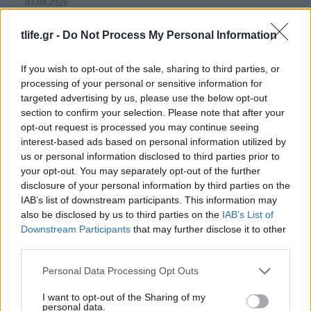
07.08.2026
tlife.gr -
Do Not Process My Personal Information
If you wish to opt-out of the sale, sharing to third parties, or
processing of your personal or sensitive information for
targeted advertising by us, please use the below opt-out
section to confirm your selection. Please note that after your
opt-out request is processed you may continue seeing
interest-based ads based on personal information utilized by
us or personal information disclosed to third parties prior to
your opt-out. You may separately opt-out of the further
disclosure of your personal information by third parties on the
IAB’s list of downstream participants. This information may
also be disclosed by us to third parties on the
IAB’s List of
Downstream Participants
that may further disclose it to other
third parties.
Αμαλία Κωστοπούλου – Τζέικ Μέντγουελ: Ζουν
Please note that this website/app uses one or more Google
Personal Data Processing Opt Outs
τη δική τους «Dolce Vita» – Ο μήνας του μέλιτος
services and may gather and store information including but
με σκάφος στην Ιταλία συνεχίζεται
not limited to your visit or usage behaviour. You may click to
I want to opt-out of the Sharing of my
personal data.
09.08.2026