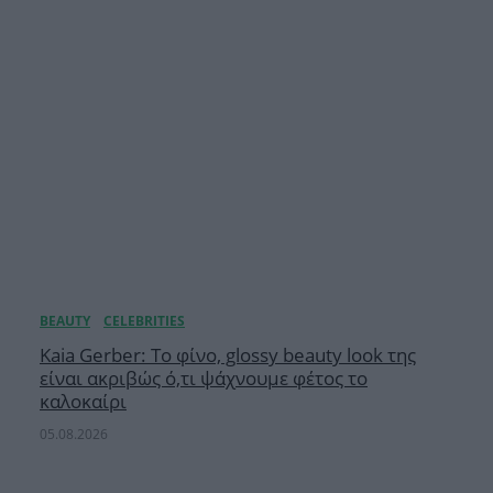
Κaia Gerber: Το φίνο, glossy beauty look της
είναι ακριβώς ό,τι ψάχνουμε φέτος το
καλοκαίρι
05.08.2026