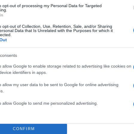
to opt-out of processing my Personal Data for Targeted
ing.
In
o opt-out of Collection, Use, Retention, Sale, and/or Sharing
ersonal Data that Is Unrelated with the Purposes for which it
lected.
m.
Out
consents
o allow Google to enable storage related to advertising like cookies on
evice identifiers in apps.
TOP STO
o allow my user data to be sent to Google for online advertising
s.
to allow Google to send me personalized advertising.
τη Keren Bartov (@keren_bartov)
CONFIRM