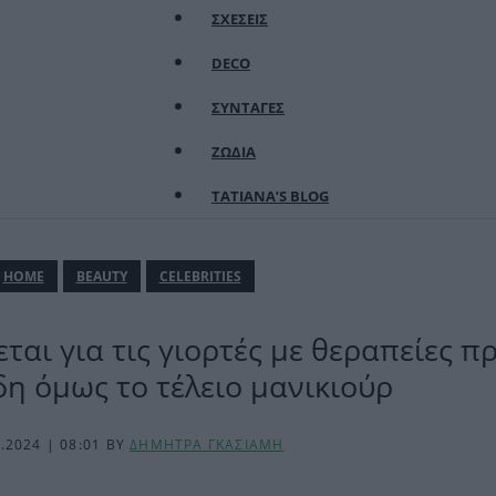
ΣΧΕΣΕΙΣ
DECO
ΣΥΝΤΑΓΕΣ
ΖΩΔΙΑ
TATIANA’S BLOG
ΗΟΜΕ
BEAUTY
CELEBRITIES
εται για τις γιορτές με θεραπείες 
δη όμως το τέλειο μανικιούρ
2.2024 | 08:01
BY
ΔΗΜΗΤΡΑ ΓΚΑΣΙΑΜΗ