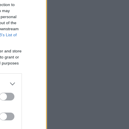
ection to
ΜΙΣΗ
ou may
 personal
out of the
 downstream
B’s List of
er and store
to grant or
ed purposes