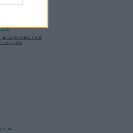
 με νυχτικό και είναι
των it-girls