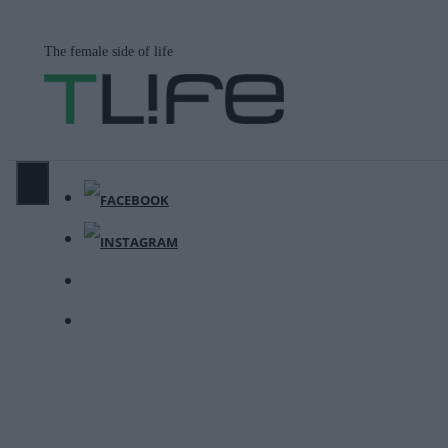
Μετάβαση
σε
The female side of life
περιεχόμενο
ΜΕΝΟΎ