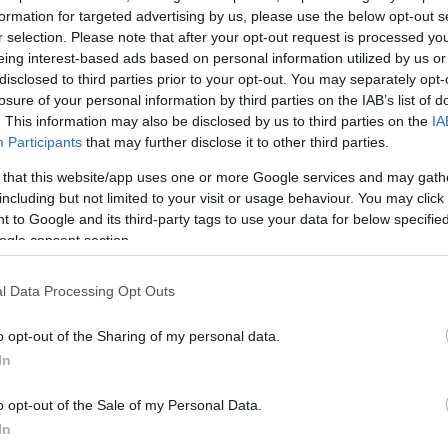
formation for targeted advertising by us, please use the below opt-out s
ΔΙΑΦΗ
υνηθίζουμε να κλείνουμε
r selection. Please note that after your opt-out request is processed y
ατολόγο για μια θεραπεία
eing interest-based ads based on personal information utilized by us or
disclosed to third parties prior to your opt-out. You may separately opt-
 δείχνουμε εντυπωσιακές
losure of your personal information by third parties on the IAB’s list of
δους. Το ίδιο ισχύει και
. This information may also be disclosed by us to third parties on the
IA
iller
να ανήκει σε αυτήν
Participants
that may further disclose it to other third parties.
 τώρα, λίγους μήνες μετά
 that this website/app uses one or more Google services and may gath
ης.
including but not limited to your visit or usage behaviour. You may click 
 to Google and its third-party tags to use your data for below specifi
ogle consent section.
l Data Processing Opt Outs
o opt-out of the Sharing of my personal data.
In
o opt-out of the Sale of my Personal Data.
In