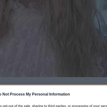
δώ
και πρόσθεσέ μας
o Not Process My Personal Information
εις πιο συχνά
to opt-out of the sale, sharing to third parties, or processing of your per