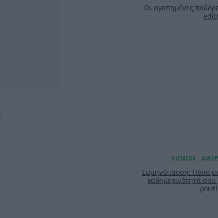
Οι αγαπημένες πούδρε
edit
Η
Εμμηνόπαυση: Πόσο μπ
καθημερινότητά σου
ρουτ