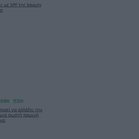
ς με SPF της beauty
or
ορεί να αλλάξει την
 μια σωστή πρωινή
ίνα