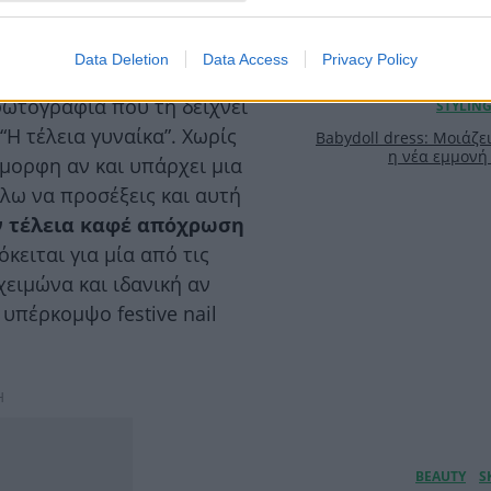
η facialist Keren Bartov
 απολαύσει την αγαπημένη
Data Deletion
Data Access
Privacy Policy
ε την ευκαιρία να
 φωτογραφία που τη δείχνει
“Η τέλεια γυναίκα”. Χωρίς
Babydoll dress: Μοιάζει
η νέα εμμονή 
νέμορφη αν και υπάρχει μια
λω να προσέξεις και αυτή
ην τέλεια καφέ απόχρωση
κειται για μία από τις
χειμώνα και ιδανική αν
 υπέρκομψο festive nail
Η