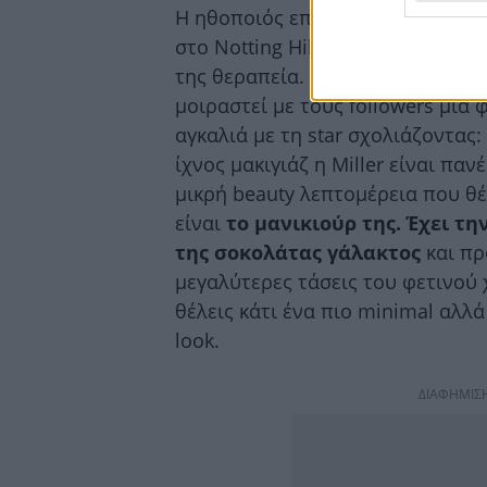
Η ηθοποιός επισκέφτηκε τη διάσημ
στο Notting Hill προκειμένου να
της θεραπεία. Κι εκείνη δεν έχασ
μοιραστεί με τους followers μια
αγκαλιά με τη star σχολιάζοντας: 
ίχνος μακιγιάζ η Miller είναι πα
μικρή beauty λεπτομέρεια που θέ
είναι
το μανικιούρ της. Έχει τ
της σοκολάτας γάλακτος
και πρό
μεγαλύτερες τάσεις του φετινού 
θέλεις κάτι ένα πιο minimal αλλά
look.
ΔΙΑΦΗΜΙΣ