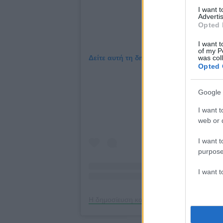
I want 
Advertis
Opted 
I want t
of my P
was col
Δείτε αυτή τη δημοσίευση στο Instagra
Opted 
Google 
I want t
web or d
I want t
purpose
I want 
Η δημοσίευση κοινοποιήθηκε από το χρήσ