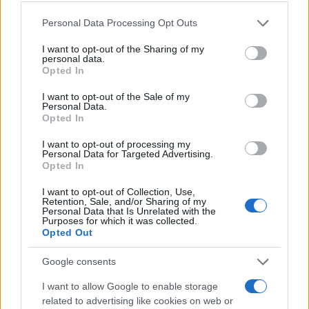
Please note that this website/app uses one or more Google
Personal Data Processing Opt Outs
services and may gather and store information including but
not limited to your visit or usage behaviour. You may click to
I want to opt-out of the Sharing of my
personal data.
grant or deny consent to Google and its third-party tags to
Opted In
use your data for below specified purposes in below Google
consent section.
I want to opt-out of the Sale of my
Personal Data.
Opted In
I want to opt-out of processing my
Personal Data for Targeted Advertising.
Opted In
I want to opt-out of Collection, Use,
Retention, Sale, and/or Sharing of my
Personal Data that Is Unrelated with the
Purposes for which it was collected.
Opted Out
Google consents
I want to allow Google to enable storage
related to advertising like cookies on web or