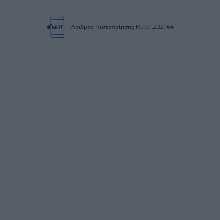
Αριθμός Πιστοποίησης Μ.Η.Τ.232164