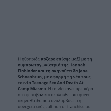
Η ηθοποιός
πόζαρε επίσης μαζί με τη
συμπρωταγωνίστριά της Hannah
Einbinder και τη σκηνοθέτιδα Jane
Schoenbrun, με αφορμή τη νέα τους
ταινία Teenage Sex And Death At
Camp Miasma
. Η ταινία κάνει πρεμιέρα
στο φεστιβάλ και ακολουθεί μια queer
σκηνοθέτιδα που αναλαμβάνει τη
συνέχεια ενός cult horror franchise με