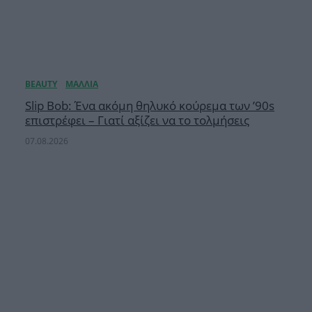
Slip Bob: Ένα ακόμη θηλυκό κούρεμα των ’90s
επιστρέφει – Γιατί αξίζει να το τολμήσεις
07.08.2026