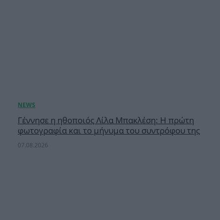
Γέννησε η ηθοποιός Λίλα Μπακλέση: Η πρώτη
φωτογραφία και το μήνυμα του συντρόφου της
07.08.2026