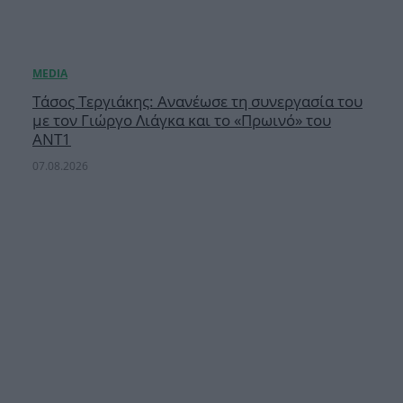
Τάσος Τεργιάκης: Ανανέωσε τη συνεργασία του
με τον Γιώργο Λιάγκα και το «Πρωινό» του
ΑΝΤ1
07.08.2026