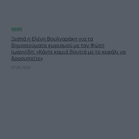
Ξεσπά η Ελένη Βουλγαράκη για τα
δημοσιεύματα χωρισμού με τον Φώτη
Ιωαννίδη: «Κάντε καμιά βουτιά με το κεφάλι να
δροσιστείτε»
07.08.2026