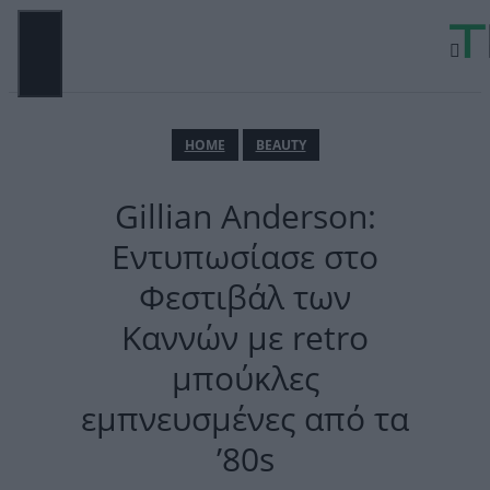
Μετάβαση
σε
περιεχόμενο
ΜΕΝΟΎ
ΗΟΜΕ
BEAUTY
Gillian Anderson:
Εντυπωσίασε στο
Φεστιβάλ των
Καννών με retro
μπούκλες
εμπνευσμένες από τα
’80s