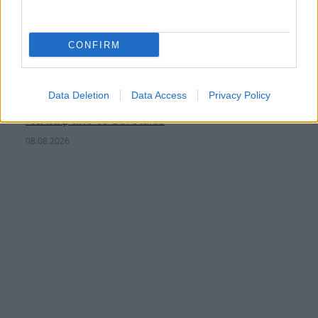
CONFIRM
Data Deletion
Data Access
Privacy Policy
Ένα καλοκαιρινό ταξίδι στην καρδιά της
Ιταλίας, από το Borotalco
08.08.2026