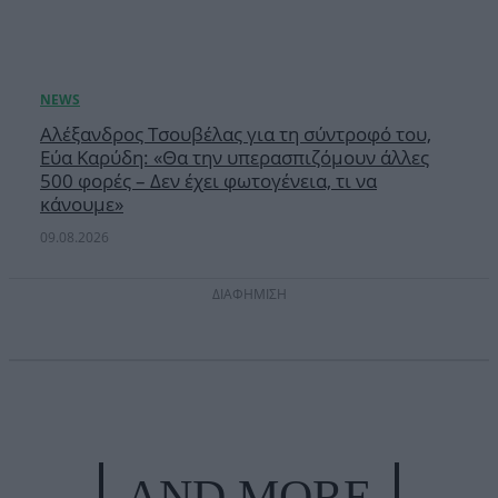
Αλέξανδρος Τσουβέλας για τη σύντροφό του,
Εύα Καρύδη: «Θα την υπερασπιζόμουν άλλες
500 φορές – Δεν έχει φωτογένεια, τι να
κάνουμε»
09.08.2026
ΔΙΑΦΗΜΙΣΗ
AND MORE