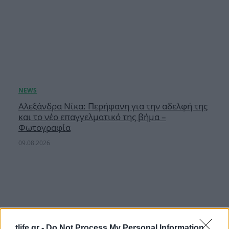
Αλεξάνδρα Νίκα: Περήφανη για την αδελφή της
και το νέο επαγγελματικό της βήμα –
Φωτογραφία
09.08.2026
tlife.gr -
Do Not Process My Personal Information