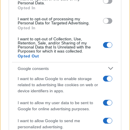
Personal Data.
Opted In
I want to opt-out of processing my
Personal Data for Targeted Advertising.
Opted In
I want to opt-out of Collection, Use,
Retention, Sale, and/or Sharing of my
Personal Data that Is Unrelated with the
Ιωάννα Τούνη: «Έβγαλα όλο το βράδυ στο
Purposes for which it was collected.
νοσοκομείο με ορούς και αντιβιώσεις»
Opted Out
08.08.2026
Google consents
I want to allow Google to enable storage
related to advertising like cookies on web or
device identifiers in apps.
I want to allow my user data to be sent to
Google for online advertising purposes.
I want to allow Google to send me
personalized advertising.