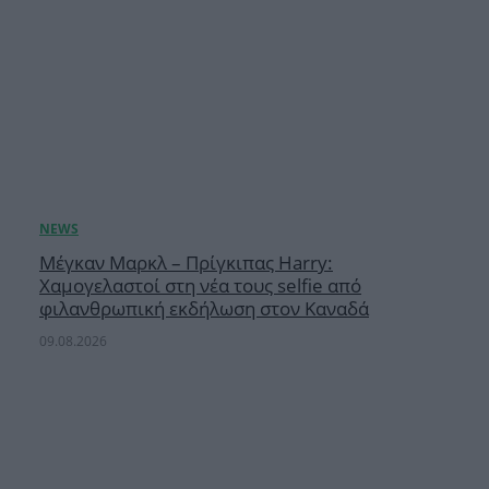
Μέγκαν Μαρκλ – Πρίγκιπας Harry:
Χαμογελαστοί στη νέα τους selfie από
φιλανθρωπική εκδήλωση στον Καναδά
09.08.2026