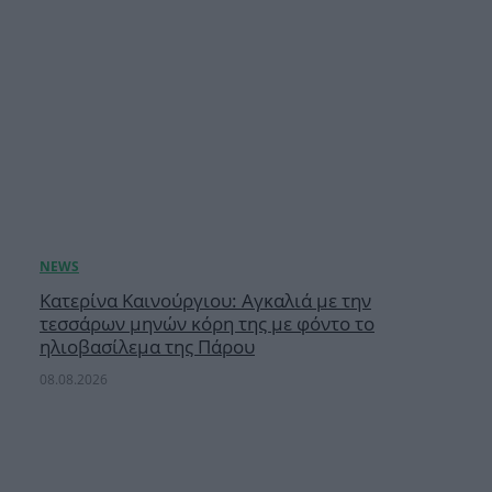
Κατερίνα Καινούργιου: Αγκαλιά με την
τεσσάρων μηνών κόρη της με φόντο το
ηλιοβασίλεμα της Πάρου
08.08.2026