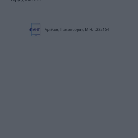
Αριθμός Πιστοποίησης Μ.Η.Τ.232164