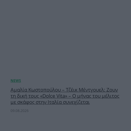
Αμαλία Κωστοπούλου – Τζέικ Μέντγουελ: Ζουν
τη δική τους «Dolce Vita» – Ο μήνας του μέλιτος
με σκάφος στην Ιταλία συνεχίζεται
09.08.2026