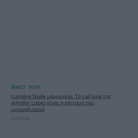
Lumière Nude μανικιούρ: Το nail look της
Jennifer Lopez είναι η επιτομή του
μινιμαλισμού
09.08.2026