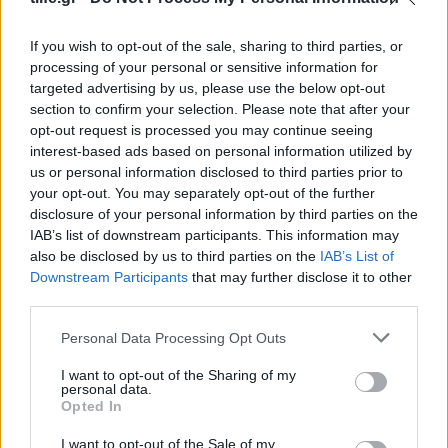
If you wish to opt-out of the sale, sharing to third parties, or
processing of your personal or sensitive information for
targeted advertising by us, please use the below opt-out
section to confirm your selection. Please note that after your
opt-out request is processed you may continue seeing
interest-based ads based on personal information utilized by
us or personal information disclosed to third parties prior to
your opt-out. You may separately opt-out of the further
3+1 αντηλιακά σε μορφή στικ για γρήγορη
disclosure of your personal information by third parties on the
ανανέωση ακόμη και πάνω από το μακιγιάζ
IAB’s list of downstream participants. This information may
08.08.2026
also be disclosed by us to third parties on the
IAB’s List of
Downstream Participants
that may further disclose it to other
third parties.
Please note that this website/app uses one or more Google
Personal Data Processing Opt Outs
services and may gather and store information including but
not limited to your visit or usage behaviour. You may click to
I want to opt-out of the Sharing of my
personal data.
grant or deny consent to Google and its third-party tags to
Opted In
use your data for below specified purposes in below Google
consent section.
I want to opt-out of the Sale of my