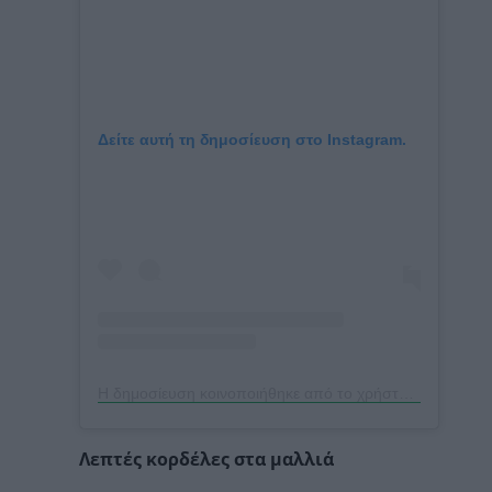
Δείτε αυτή τη δημοσίευση στο Instagram.
Η δημοσίευση κοινοποιήθηκε από το χρήστη Wuthering Heights Movie (@wutheringheightsmovie)
Λεπτές κορδέλες στα μαλλιά