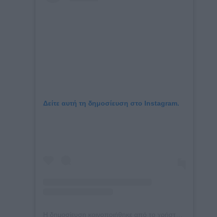
Δείτε αυτή τη δημοσίευση στο Instagram.
Η δημοσίευση κοινοποιήθηκε από το χρήστη Bryce Scarlett (@brycescarlett)