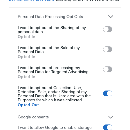
ΔΙΑΦΗΜΙΣΗ
third parties.
Please note that this website/app uses one or more Google
Personal Data Processing Opt Outs
services and may gather and store information including but
not limited to your visit or usage behaviour. You may click to
I want to opt-out of the Sharing of my
personal data.
grant or deny consent to Google and its third-party tags to
Opted In
use your data for below specified purposes in below Google
consent section.
I want to opt-out of the Sale of my
Personal Data.
Opted In
I want to opt-out of processing my
Personal Data for Targeted Advertising.
Opted In
I want to opt-out of Collection, Use,
Retention, Sale, and/or Sharing of my
Personal Data that Is Unrelated with the
Follow us on
Purposes for which it was collected.
Opted Out
facebook
twitter
Instagram
TikTok
Google consents
I want to allow Google to enable storage
Ακολουθήστε το
tlife.gr στο Google