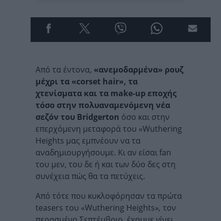
Από τα έντονα,
«ανεμοδαρμένα» ρουζ
μέχρι τα «corset hair», τα
χτενίσματα και τα make-up εποχής
τόσο στην πολυαναμενόμενη νέα
σεζόν του Bridgerton
όσο και στην
επερχόμενη μεταφορά του «Wuthering
Heights μας εμπνέουν να τα
αναδημιουργήσουμε. Κι αν είσαι fan
του μεν, του δε ή και των δύο δες στη
συνέχεια πώς θα τα πετύχεις.
Από τότε που κυκλοφόρησαν τα πρώτα
teasers του «Wuthering Heights»
,
τον
περασμένο Σεπτέμβριο, έχουμε γίνει