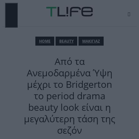
Μετάβαση
σε
περιεχόμενο
ΜΕΝΟΎ
ΗΟΜΕ
BEAUTY
ΜΑΚΙΓΙΑΖ
Από τα
Ανεμοδαρμένα Ύψη
μέχρι το Bridgerton
το period drama
beauty look είναι η
μεγαλύτερη τάση της
σεζόν