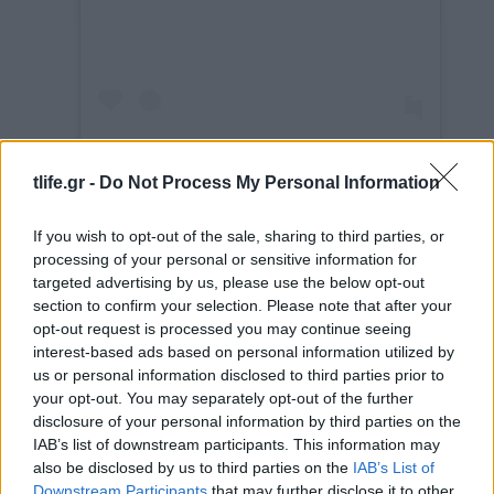
tlife.gr -
Do Not Process My Personal Information
Η δημοσίευση κοινοποιήθηκε από το χρήστη Bryce Scarlett (@brycescarlett)
If you wish to opt-out of the sale, sharing to third parties, or
processing of your personal or sensitive information for
targeted advertising by us, please use the below opt-out
Εναλλακτικά, μπορείς να κάνετε όπως η
section to confirm your selection. Please note that after your
Robbie στην πραγματικότητα και να
opt-out request is processed you may continue seeing
δέσετε τις κορδέλες σε γλυκά μικρά
interest-based ads based on personal information utilized by
φιόγκους, τοποθετημένα διάσπαρτα
us or personal information disclosed to third parties prior to
στα μαλλιά σας.
your opt-out. You may separately opt-out of the further
disclosure of your personal information by third parties on the
IAB’s list of downstream participants. This information may
also be disclosed by us to third parties on the
IAB’s List of
Downstream Participants
that may further disclose it to other