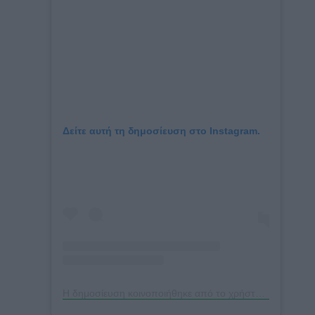
Δείτε αυτή τη δημοσίευση στο Instagram.
Η δημοσίευση κοινοποιήθηκε από το χρήστη Wuthering Heights Movie (@wutheringheightsmovie)