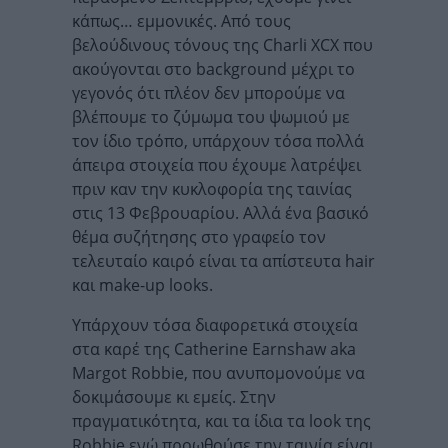
κάπως… εμμονικές. Από τους
βελούδινους τόνους της Charli XCX που
ακούγονται στο background μέχρι το
γεγονός ότι πλέον δεν μπορούμε να
βλέπουμε το ζύμωμα του ψωμιού με
τον ίδιο τρόπο, υπάρχουν τόσα πολλά
άπειρα στοιχεία που έχουμε λατρέψει
πριν καν την κυκλοφορία της ταινίας
στις 13 Φεβρουαρίου. Αλλά ένα βασικό
θέμα συζήτησης στο γραφείο τον
τελευταίο καιρό είναι τα απίστευτα hair
και make-up looks.
Υπάρχουν τόσα διαφορετικά στοιχεία
στα καρέ της Catherine Earnshaw aka
Margot Robbie, που ανυπομονούμε να
δοκιμάσουμε κι εμείς. Στην
πραγματικότητα, και τα ίδια τα look της
Robbie ενώ προωθούσε την ταινία είναι