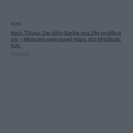
Κάιλι Τζένερ: Σαν άλλη Barbie στα 29α γενέθλιά
της – Μέσα στο εκκεντρικό πάρτι στο Μπέβερλι
Χιλς
10.08.2026