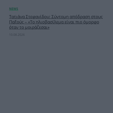
Τατιάνα Στεφανίδου: Σύντομη απόδραση στους
Παξούς – «Το ηλιοβασίλεμα είναι πιο όμορφο
όταν το μοιράζεσαι»
10.08.2026