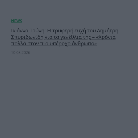
Ιωάννα Τούνη: Η τρυφερή ευχή του Δημήτρη
Σπυριδωνίδη για τα γενέθλια της – «Χρόνια
πολλά στον πιο υπέροχο άνθρωπο»
10.08.2026