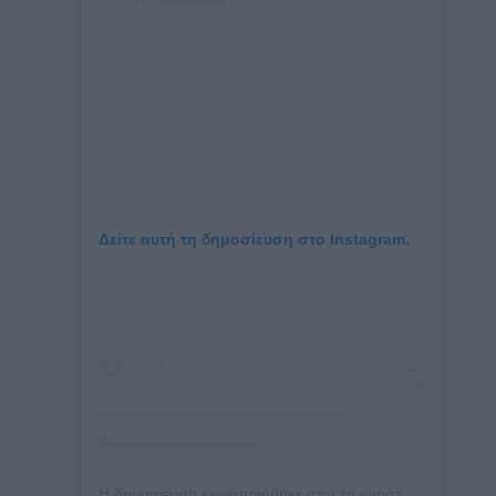
Δείτε αυτή τη δημοσίευση στο Instagram.
Η δημοσίευση κοινοποιήθηκε από το χρήστη Wuthering Heights Movie (@wutheringheightsmovie)