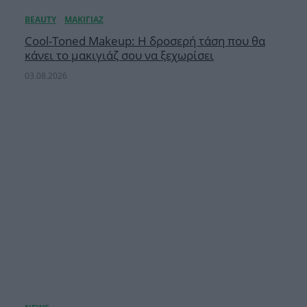
Cool-Toned Makeup: Η δροσερή τάση που θα
κάνει το μακιγιάζ σου να ξεχωρίσει
03.08.2026