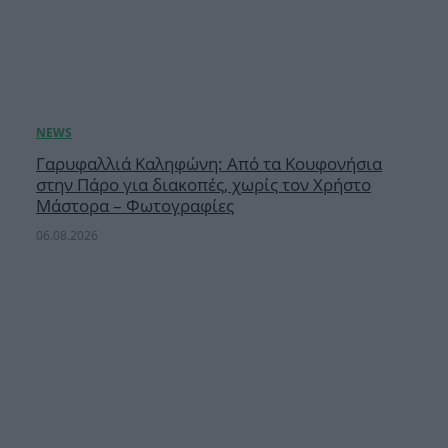
Γαρυφαλλιά Καληφώνη: Από τα Κουφονήσια
στην Πάρο για διακοπές, χωρίς τον Χρήστο
Μάστορα – Φωτογραφίες
06.08.2026