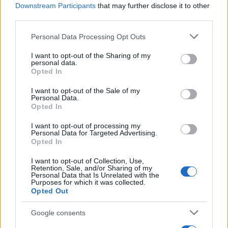
Downstream Participants
that may further disclose it to other
third parties.
Please note that this website/app uses one or more Google
Personal Data Processing Opt Outs
services and may gather and store information including but
not limited to your visit or usage behaviour. You may click to
I want to opt-out of the Sharing of my
personal data.
grant or deny consent to Google and its third-party tags to
Opted In
James Haven: Ο αδελφός της Αντζελίνα Τζολί
use your data for below specified purposes in below Google
αποκάλυψε ότι είναι γκέι – «Το coming out δεν
consent section.
I want to opt-out of the Sale of my
σημαίνει ότι γίνεσαι κάποιος καινούργιος»
Personal Data.
Opted In
06.08.2026
I want to opt-out of processing my
Personal Data for Targeted Advertising.
Opted In
I want to opt-out of Collection, Use,
Retention, Sale, and/or Sharing of my
Personal Data that Is Unrelated with the
Purposes for which it was collected.
Opted Out
Google consents