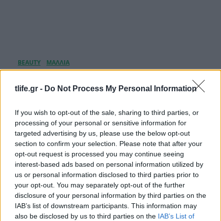
Anya Taylor-Joy: Αποχωρίστηκε τα μακριά
μαλλιά της και υιοθέτησε ένα micro bob για
tlife.gr -
Do Not Process My Personal Information
χάρη του νέου της ρόλου
If you wish to opt-out of the sale, sharing to third parties, or
06.08.2026
processing of your personal or sensitive information for
targeted advertising by us, please use the below opt-out
section to confirm your selection. Please note that after your
opt-out request is processed you may continue seeing
interest-based ads based on personal information utilized by
us or personal information disclosed to third parties prior to
your opt-out. You may separately opt-out of the further
disclosure of your personal information by third parties on the
IAB’s list of downstream participants. This information may
also be disclosed by us to third parties on the
IAB’s List of