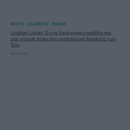
Lindsay Lohan: Έγινε ξανά κοκκινομάλλα και
μας γύρισε πίσω στη νοσταλγική δεκαετία των
’00s
06.08.2026