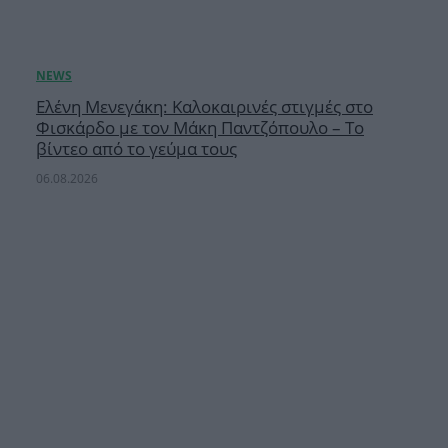
Ελένη Μενεγάκη: Καλοκαιρινές στιγμές στο
Φισκάρδο με τον Μάκη Παντζόπουλο – Το
βίντεο από το γεύμα τους
06.08.2026