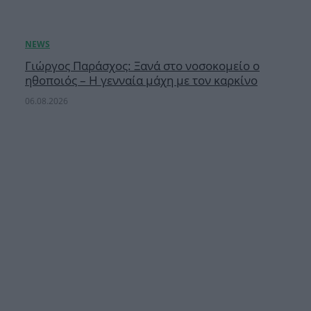
Γιώργος Παράσχος: Ξανά στο νοσοκομείο ο
ηθοποιός – Η γενναία μάχη με τον καρκίνο
06.08.2026