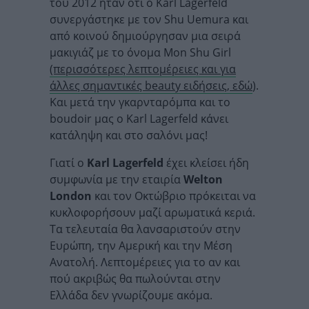
του 2012 ήταν ότι ο Karl Lagerfeld
συνεργάστηκε με τον Shu Uemura και
από κοινού δημιούργησαν μια σειρά
μακιγιάζ με το όνομα Mon Shu Girl
(περισσότερες λεπτομέρειες και για
άλλες σημαντικές beauty ειδήσεις, εδώ
).
Και μετά την γκαρνταρόμπα και το
boudoir μας ο Karl Lagerfeld κάνει
κατάληψη και στο σαλόνι μας!
Γιατί ο
Karl Lagerfeld
έχει κλείσει ήδη
συμφωνία με την εταιρία
Welton
London
και τον Οκτώβριο πρόκειται να
κυκλοφορήσουν μαζί αρωματικά κεριά.
Τα τελευταία θα λανσαριστούν στην
Ευρώπη, την Αμερική και την Μέση
Ανατολή. Λεπτομέρειες για το αν και
πού ακριβώς θα πωλούνται στην
Ελλάδα δεν γνωρίζουμε ακόμα.