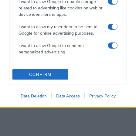
I want to allow Google to enable storage
related to advertising like cookies on web or
device identifiers in apps.
I want to allow my user data to be sent to
Google for online advertising purposes.
Eye Lift Effect: Αγαπημένες κρέμες ματιών για
I want to allow Google to send me
ξεκούραστο και ανορθωμένο βλέμμα με μια
personalized advertising.
κίνηση
06.08.2026
CONFIRM
Data Deletion
Data Access
Privacy Policy