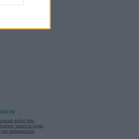
πρέπει να βάλεις ένα
σου, ας είναι αυτό!
ζουμερά χείλη που
έφαγες γρανίτα είναι
 του καλοκαιριού