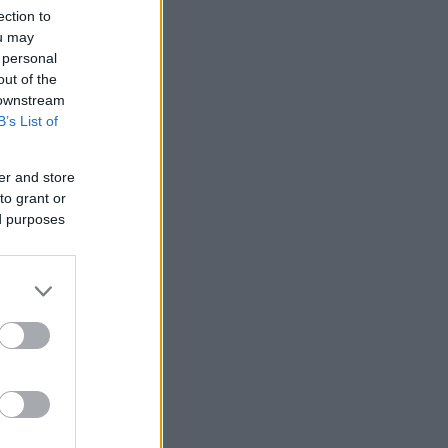
ection to
ou may
 personal
out of the
 downstream
B’s List of
er and store
to grant or
ed purposes