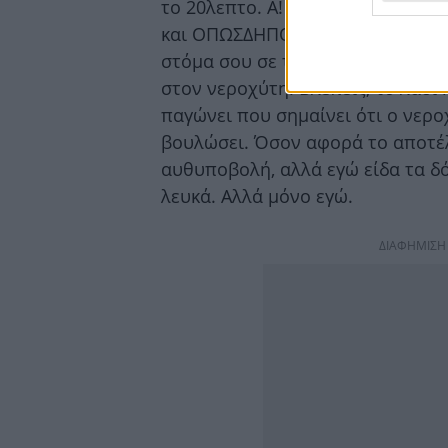
το 20λεπτο. Α! Και κάτι ακόμη: μ
και ΟΠΩΣΔΗΠΟΤΕ βάζεις το λάδι 
στόμα σου σε τόνους χαρτί κουζίν
στον νεροχύτη. Βλέπεις, το λάδι 
παγώνει που σημαίνει ότι ο νερο
βουλώσει. Όσον αφορά το αποτέλ
αυθυποβολή, αλλά εγώ είδα τα δό
λευκά. Αλλά μόνο εγώ.
ΔΙΑΦΗΜΙΣΗ