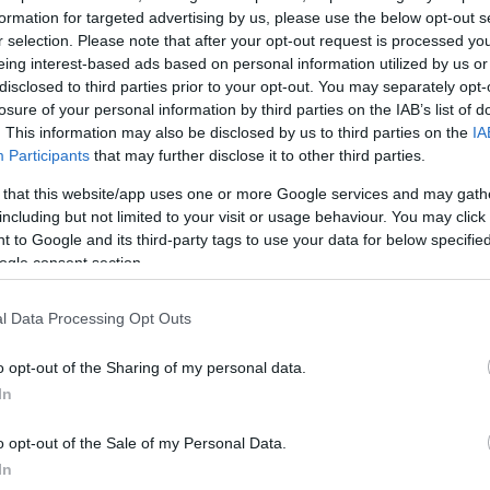
ι μπουκώματα με λάδι
formation for targeted advertising by us, please use the below opt-out s
r selection. Please note that after your opt-out request is processed y
κανση δοντιών. Και εκεί
eing interest-based ads based on personal information utilized by us or
εχώς πάνω σε άρθρα που
disclosed to third parties prior to your opt-out. You may separately opt-
ό κι ένα σωρό άλλα
losure of your personal information by third parties on the IAB’s list of
Μέχρι που έφτασε στα
. This information may also be disclosed by us to third parties on the
IA
Participants
that may further disclose it to other third parties.
λήθεια. Άρα, ήταν σημάδι
καρύδας μόνη μου…
 that this website/app uses one or more Google services and may gath
including but not limited to your visit or usage behaviour. You may click 
 to Google and its third-party tags to use your data for below specifi
ogle consent section.
l Data Processing Opt Outs
o opt-out of the Sharing of my personal data.
In
o opt-out of the Sale of my Personal Data.
In