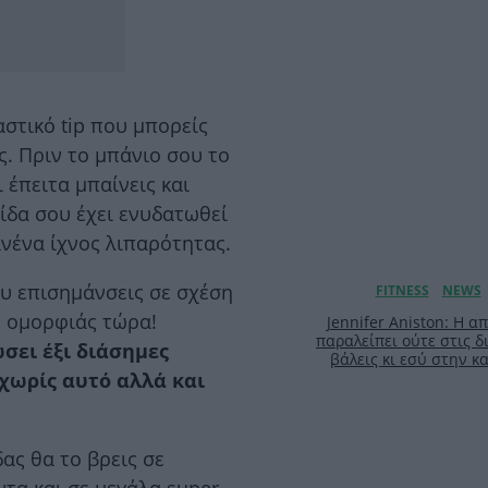
τικό tip που μπορείς
ς. Πριν το μπάνιο σου το
 έπειτα μπαίνεις και
μίδα σου έχει ενυδατωθεί
ανένα ίχνος λιπαρότητας.
ου επισημάνσεις σε σχέση
ν ομορφιάς τώρα!
Jennifer Aniston: Η 
παραλείπει ούτε στις δ
σει έξι διάσημες
βάλεις κι εσύ στην 
χωρίς αυτό αλλά και
ας θα το βρεις σε