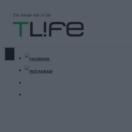
Μετάβαση
σε
The female side of life
περιεχόμενο
ΜΕΝΟΎ