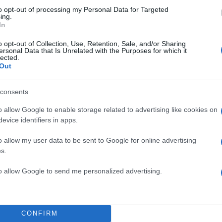
to opt-out of processing my Personal Data for Targeted
ing.
In
o opt-out of Collection, Use, Retention, Sale, and/or Sharing
ersonal Data that Is Unrelated with the Purposes for which it
lected.
Out
TOP STO
consents
o allow Google to enable storage related to advertising like cookies on
evice identifiers in apps.
o allow my user data to be sent to Google for online advertising
ριν καλά- καλά ανοίξει
s.
τι και η Gwyneth Paltrow.
to allow Google to send me personalized advertising.
0λεπτο. Δεν κάθεσαι και
ίς να κάνεις ντους, να
στο τέλος να που περνάει
CONFIRM