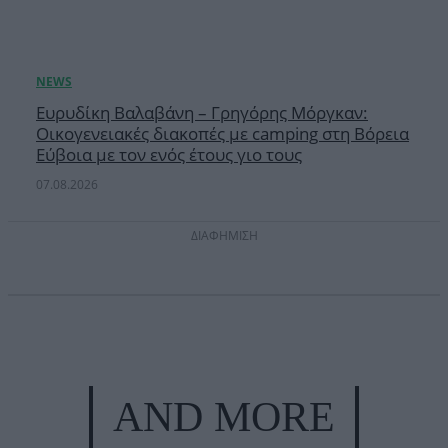
Ευρυδίκη Βαλαβάνη – Γρηγόρης Μόργκαν:
Οικογενειακές διακοπές με camping στη Βόρεια
Εύβοια με τον ενός έτους γιο τους
07.08.2026
ΔΙΑΦΗΜΙΣΗ
AND MORE