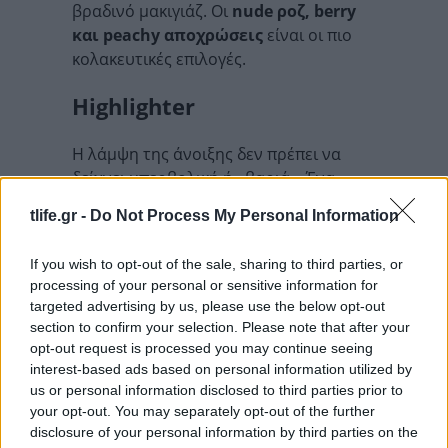
βραδινό μακιγιάζ. Οι
nude ροζ, berry
και peachy αποχρώσεις
είναι οι πιο
κολακευτικές επιλογές.
Highlighter
Η λάμψη της άνοιξης δεν πρέπει να
δείχνει υπερβολική ή «βαριά». Ένα
διακριτικό
highlighter σε υγρή ή
tlife.gr -
Do Not Process My Personal Information
κρεμώδη μορφή μπορεί να δώσει
αυτό το healthy glow που κάνει το
If you wish to opt-out of the sale, sharing to third parties, or
δέρμα να φαίνεται φωτεινό χωρίς
processing of your personal or sensitive information for
προσπάθεια
.
targeted advertising by us, please use the below opt-out
section to confirm your selection. Please note that after your
Εφάρμοσέ το στα ζυγωματικά, στο
opt-out request is processed you may continue seeing
κόκαλο της μύτης και λίγο πάνω από τα
interest-based ads based on personal information utilized by
χείλη για φυσικό αποτέλεσμα που
us or personal information disclosed to third parties prior to
δείχνει κομψό όλη μέρα.
your opt-out. You may separately opt-out of the further
disclosure of your personal information by third parties on the