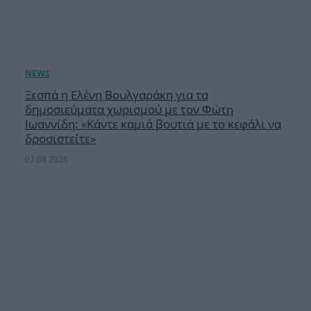
Ξεσπά η Ελένη Βουλγαράκη για τα
δημοσιεύματα χωρισμού με τον Φώτη
Ιωαννίδη: «Κάντε καμιά βουτιά με το κεφάλι να
δροσιστείτε»
07.08.2026