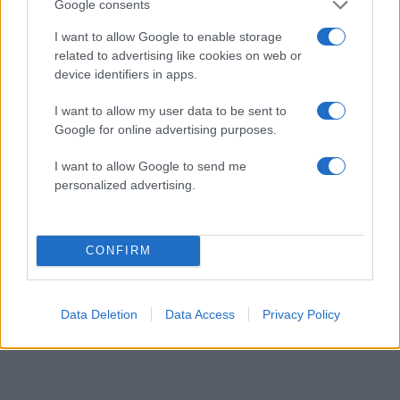
Google consents
facebook
twitter
Instagram
TikTok
I want to allow Google to enable storage
related to advertising like cookies on web or
device identifiers in apps.
Ακολουθήστε το
tlife.gr στο Google
News
και μάθετε πρώτοι όλα τα νέα.
I want to allow my user data to be sent to
Google for online advertising purposes.
I want to allow Google to send me
personalized advertising.
CONFIRM
READ MORE
Data Deletion
Data Access
Privacy Policy