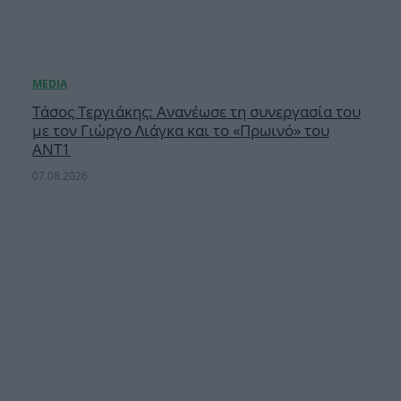
Τάσος Τεργιάκης: Ανανέωσε τη συνεργασία του
με τον Γιώργο Λιάγκα και το «Πρωινό» του
ΑΝΤ1
07.08.2026