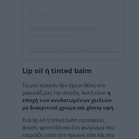
Η δημοσίευση κοινοποιήθηκε από το χρήστη Owen Gould (@owengould)
Lip oil ή tinted balm
Τα ματ κραγιόν δεν έχουν θέση στο
μακιγιάζ μας την άνοιξη. Αυτή είναι
η
εποχή των ενυδατωμένων χειλιών
με διακριτικό χρώμα και glossy υφή
.
Ένα lip oil ή tinted balm προσφέρει
άνεση, φροντίδα και ένα φινίρισμα που
ταιριάζει τόσο στο πρωινό όσο και στο