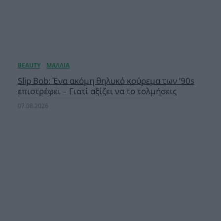
Slip Bob: Ένα ακόμη θηλυκό κούρεμα των ’90s
επιστρέφει – Γιατί αξίζει να το τολμήσεις
07.08.2026