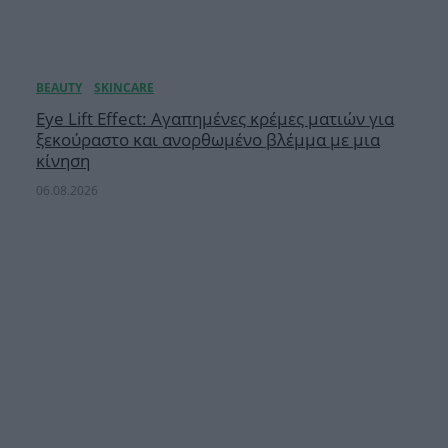
Eye Lift Effect: Αγαπημένες κρέμες ματιών για
ξεκούραστο και ανορθωμένο βλέμμα με μια
κίνηση
06.08.2026