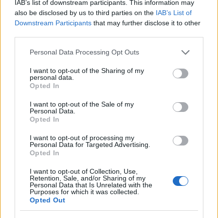
Kεντρική φωτογραφία: istock.
IAB’s list of downstream participants. This information may
also be disclosed by us to third parties on the
IAB’s List of
ΔΙΑΦΗΜΙΣΗ
Downstream Participants
that may further disclose it to other
third parties.
Please note that this website/app uses one or more Google
Personal Data Processing Opt Outs
services and may gather and store information including but
not limited to your visit or usage behaviour. You may click to
I want to opt-out of the Sharing of my
personal data.
grant or deny consent to Google and its third-party tags to
Opted In
use your data for below specified purposes in below Google
consent section.
I want to opt-out of the Sale of my
Personal Data.
Opted In
I want to opt-out of processing my
Personal Data for Targeted Advertising.
Opted In
I want to opt-out of Collection, Use,
Retention, Sale, and/or Sharing of my
Personal Data that Is Unrelated with the
Purposes for which it was collected.
Opted Out
Follow us on