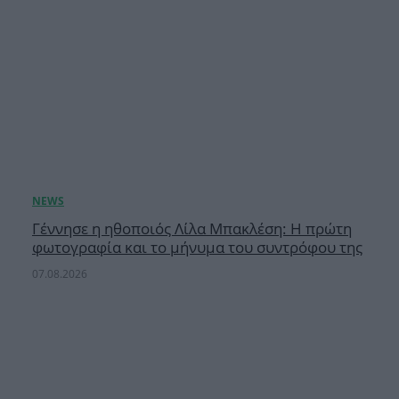
Γέννησε η ηθοποιός Λίλα Μπακλέση: Η πρώτη
φωτογραφία και το μήνυμα του συντρόφου της
07.08.2026