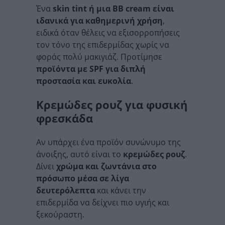
Ένα
skin tint ή μια BB cream είναι
ιδανικά για καθημερινή χρήση
,
ειδικά όταν θέλεις να εξισορροπήσεις
τον τόνο της επιδερμίδας χωρίς να
φοράς πολύ μακιγιάζ. Προτίμησε
προϊόντα με SPF για διπλή
προστασία και ευκολία
.
Κρεμώδες ρουζ για φυσική
φρεσκάδα
Αν υπάρχει ένα προϊόν συνώνυμο της
άνοιξης, αυτό είναι το
κρεμώδες ρουζ
.
Δίνει
χρώμα και ζωντάνια στο
πρόσωπο μέσα σε λίγα
δευτερόλεπτα
και κάνει την
επιδερμίδα να δείχνει πιο υγιής και
ξεκούραστη.