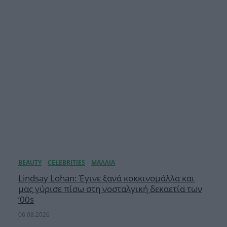
Lindsay Lohan: Έγινε ξανά κοκκινομάλλα και
μας γύρισε πίσω στη νοσταλγική δεκαετία των
’00s
06.08.2026