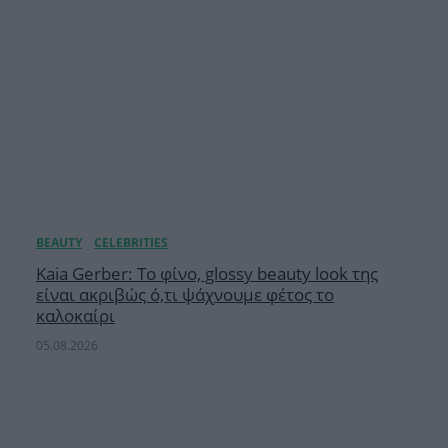
Κaia Gerber: Το φίνο, glossy beauty look της
είναι ακριβώς ό,τι ψάχνουμε φέτος το
καλοκαίρι
05.08.2026