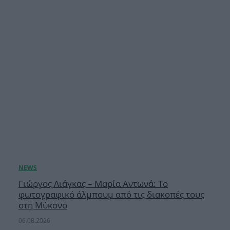
Γιώργος Λιάγκας – Μαρία Αντωνά: Το
φωτογραφικό άλμπουμ από τις διακοπές τους
στη Μύκονο
06.08.2026