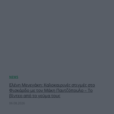
Ελένη Μενεγάκη: Καλοκαιρινές στιγμές στο
Φισκάρδο με τον Μάκη Παντζόπουλο – Το
βίντεο από το γεύμα τους
06.08.2026