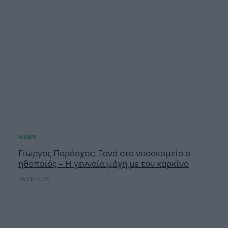
Γιώργος Παράσχος: Ξανά στο νοσοκομείο ο
ηθοποιός – Η γενναία μάχη με τον καρκίνο
06.08.2026