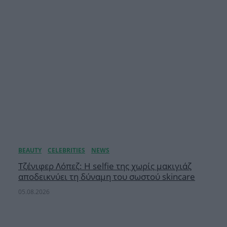
Τζένιφερ Λόπεζ: Η selfie της χωρίς μακιγιάζ
αποδεικνύει τη δύναμη του σωστού skincare
05.08.2026