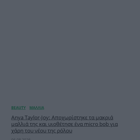
Anya Taylor-Joy: Αποχωρίστηκε τα μακριά
μαλλιά της και υιοθέτησε ένα micro bob για
χάρη του νέου της ρόλου
06.08.2026