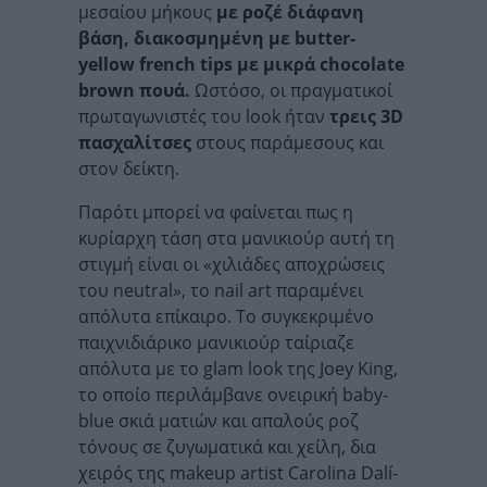
μεσαίου μήκους
με ροζέ διάφανη
βάση, διακοσμημένη με butter-
yellow french tips με μικρά chocolate
brown πουά.
Ωστόσο, οι πραγματικοί
πρωταγωνιστές του look ήταν
τρεις 3D
πασχαλίτσες
στους παράμεσους και
στον δείκτη.
Παρότι μπορεί να φαίνεται πως η
κυρίαρχη τάση στα μανικιούρ αυτή τη
στιγμή είναι οι «χιλιάδες αποχρώσεις
του neutral», το nail art παραμένει
απόλυτα επίκαιρο. Το συγκεκριμένο
παιχνιδιάρικο μανικιούρ ταίριαζε
απόλυτα με το glam look της Joey King,
το οποίο περιλάμβανε ονειρική baby-
blue σκιά ματιών και απαλούς ροζ
τόνους σε ζυγωματικά και χείλη, δια
χειρός της makeup artist Carolina Dalí-