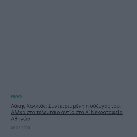
Λάκης Χαλκιάς: Συντετριμμένη η σύζυγός του,
Αλέκα στο τελευταίο αντίο στο Α’ Νεκροταφείο
Αθηνών
06.08.2026