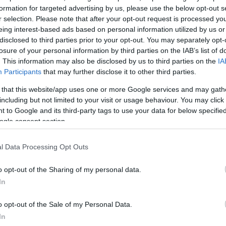
formation for targeted advertising by us, please use the below opt-out s
ΔΙΑΦΗ
ρα από κάθε αμφιβολία, ότι το
r selection. Please note that after your opt-out request is processed y
eing interest-based ads based on personal information utilized by us or
άση της στιγμής. Από το
disclosed to third parties prior to your opt-out. You may separately opt-
rity make up artist Nina Park
losure of your personal information by third parties on the IAB’s list of
, «boy blush» look που είδαμε
. This information may also be disclosed by us to third parties on the
IA
καίρι 2026, η γοητεία των soft-
Participants
that may further disclose it to other third parties.
ι εξελίσσεται ως το μεγαλύτερο
 that this website/app uses one or more Google services and may gath
including but not limited to your visit or usage behaviour. You may click 
 to Google and its third-party tags to use your data for below specifi
ercolor make up look με τη
ogle consent section.
ieber να το έχουν ήδη υιοθετήσει.
l Data Processing Opt Outs
 φυσικού blush με απαλές,
 «λιώνουν» απαλά στο δέρμα.
o opt-out of the Sharing of my personal data.
In
ΗΜΙΣΗ
o opt-out of the Sale of my Personal Data.
In