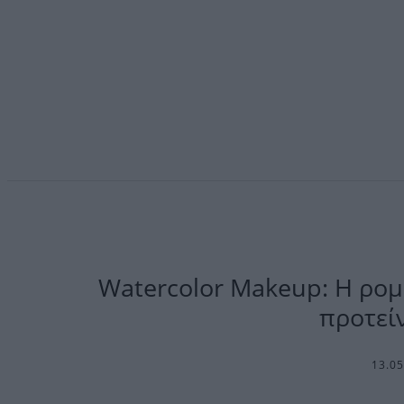
Watercolor Makeup: Η ρομ
προτείν
13.0