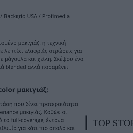
/ Backgrid USA / Profimedia
σμένο μακιγιάζ, η τεχνική
ε λεπτές, ελαφριές στρώσεις για
ε μάγουλα και χείλη. Σκέψου ένα
αλά blended αλλά παραμένει
color μακιγιάζ;
 τάση που δίνει προτεραιότητα
tenance μακιγιάζ. Καθώς οι
τα full-coverage, έντονα
TOP STO
ιθυμία για κάτι πιο απαλό και