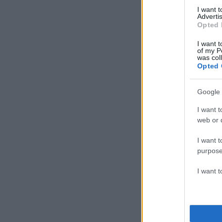
I want 
Advertis
Opted 
I want t
of my P
was col
Opted 
Google 
I want t
web or d
I want t
purpose
I want 