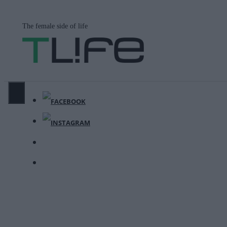
Μετάβαση
σε
The female side of life
περιεχόμενο
ΜΕΝΟΎ